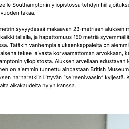
eelle Southamptonin yliopistossa tehdyn hiiliajoituks
0 vuoden takaa.
metrin syvyydessä makaavan 23-metrisen aluksen ma
kaikki tallella, ja hapettomuus 150 metriä syvemmällä
sa. Tätäkin vanhempia aluksenkappaleita on aiemmin
aisena tekee laivasta korvaamattoman arvokkaan, ke
amptonin yliopistosta. Aluksen arvellaan edustavan
ainen on aiemmin tunnettu ainoastaan British Museumi
en harharetkiin liittyvän ”seireenivaasin” kyljestä.
alta aikakaudelta hylyn kanssa.