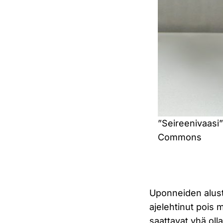
”Seireenivaasi
Commons
Uponneiden aluste
ajelehtinut pois 
saattavat yhä oll