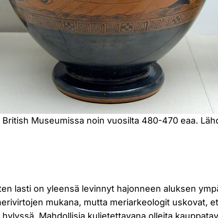
” British Museumissa noin vuosilta 480-470 eaa. Läh
n lasti on yleensä levinnyt hajonneen aluksen ympär
merivirtojen mukana, mutta meriarkeologit uskovat, et
a hylyssä. Mahdollisia kuljetettavana olleita kauppatav