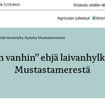
Kirjaudu sisään
EN TUTKIMUS
Agricolan julkaisut
Ilmoi
ehjä laivanhylky löydetty Mustastamerestä
 vanhin” ehjä laivanhylk
Mustastamerestä