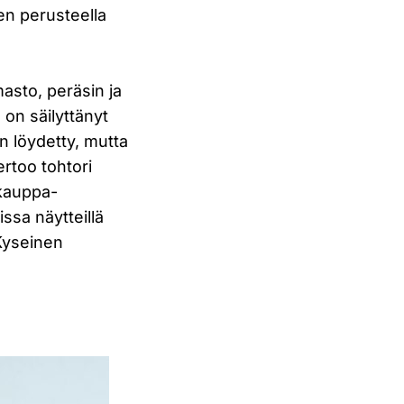
en perusteella
sto, peräsin ja
 on säilyttänyt
 löydetty, mutta
rtoo tohtori
 kauppa-
ssa näytteillä
 Kyseinen