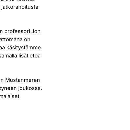
in jatkorahoitusta
n professori Jon
umattomana on
taa käsitystämme
amalla lisätietoa
 muun Mustanmeren
ytyneen joukossa.
malaiset