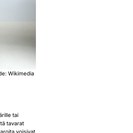
de: Wikimedia
ille tai
tä tavarat
aroita voisivat