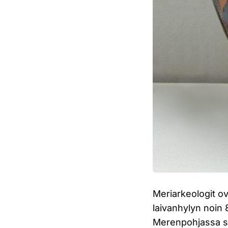
Meriarkeologit o
laivanhylyn noin 
Merenpohjassa sä