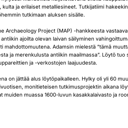
öljy, kulta ja erilaiset metalliesineet. Tutkijatiimi hakeek
hemmin tutkimaan aluksen sisälle.
me Archaeology Project (MAP) -hankkeesta vastaava
ntiikin ajoilta olevan laivan säilyminen vahingoitt
 piti mahdottomuutena. Adamsin mielestä ”tämä muut
ta ja merenkulusta antiikin maailmassa”. Löytö tuo s
uppareittien ja -verkostojen laajuudesta.
ena on jättää alus löytöpaikalleen. Hylky oli yli 60
ivuotisen, monitieteisen tutkimusprojektin aikana lö
ivat muiden muassa 1600-luvun kasakkalaivasto ja roo