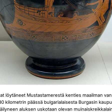
vat löytäneet Mustastamerestä kenties maailman v
80 kilometrin päässä bulgarialaisesta Burgasin kaupu
ilyneen aluksen uskotaan olevan muinaiskreikkalaine