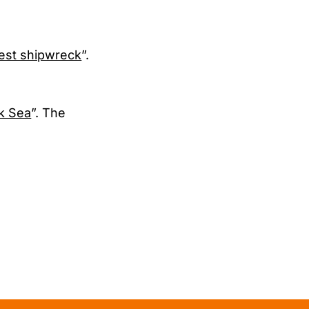
dest shipwreck
”.
ck Sea
”. The