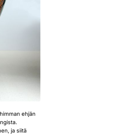
anhimman ehjän
ngista.
n, ja siitä