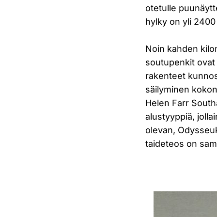
otetulle puunäytt
hylky on yli 240
Noin kahden kilo
soutupenkit ovat 
rakenteet kunnos
säilyminen kokon
Helen Farr South
alustyyppiä, joll
olevan, Odysseuks
taideteos on sam