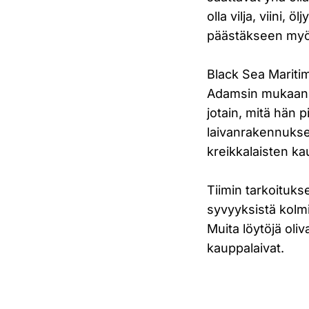
olla vilja, viini, 
päästäkseen myö
Black Sea Mariti
Adamsin mukaan a
jotain, mitä hän
laivanrakennukses
kreikkalaisten ka
Tiimin tarkoituks
syvyyksistä kolm
Muita löytöjä ol
kauppalaivat.