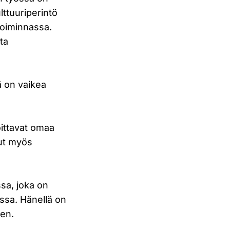
lttuuriperintö
toiminnassa.
ta
ä on vaikea
oittavat omaa
nut myös
ssa, joka on
ssa. Hänellä on
een.