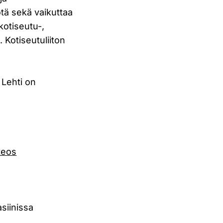
ötä sekä vaikuttaa
kotiseutu-,
 Kotiseutuliiton
 Lehti on
teos
asiinissa