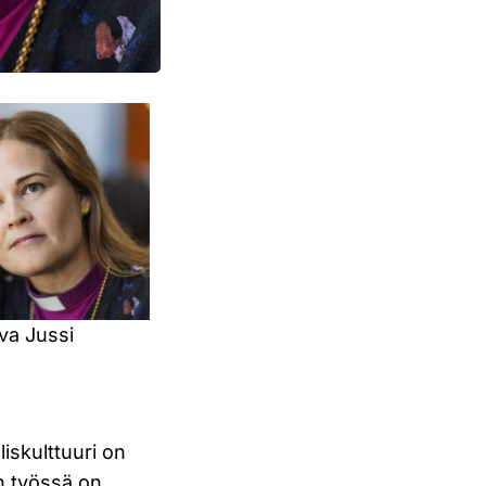
va Jussi
iskulttuuri on
en työssä on