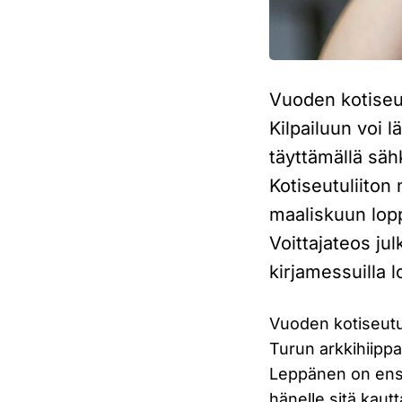
Vuoden kotiseut
Kilpailuun voi 
täyttämällä sä
Kotiseutuliiton n
maaliskuun lo
Voittajateos jul
kirjamessuilla 
Vuoden kotiseut
Turun arkkihiipp
Leppänen on ensim
hänelle sitä kaut