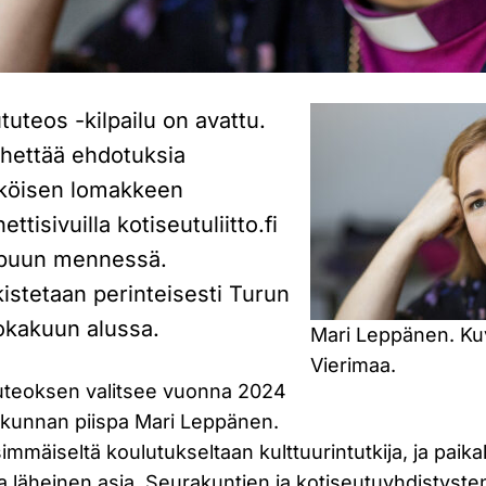
uteos -kilpailu on avattu.
lähettää ehdotuksia
hköisen lomakkeen
ettisivuilla kotiseutuliitto.fi
ppuun mennessä.
kistetaan perinteisesti Turun
lokakuun alussa.
Mari Leppänen. Ku
Vierimaa.
uteoksen valitsee vuonna 2024
akunnan piispa Mari Leppänen.
mäiseltä koulutukseltaan kulttuurintutkija, ja paikall
ta läheinen asia. Seurakuntien ja kotiseutuyhdistyst