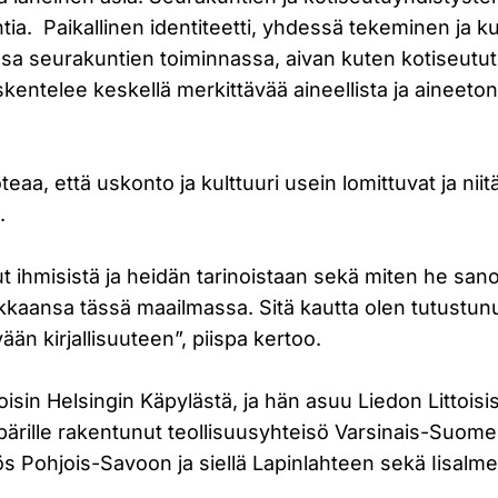
a. Paikallinen identiteetti, yhdessä tekeminen ja ku
issa seurakuntien toiminnassa, aivan kuten kotiseutu
öskentelee keskellä merkittävää aineellista ja aineeton
eaa, että uskonto ja kulttuuri usein lomittuvat ja niit
.
t ihmisistä ja heidän tarinoistaan sekä miten he san
ikkaansa tässä maailmassa. Sitä kautta olen tutustu
vään kirjallisuuteen”, piispa kertoo.
sin Helsingin Käpylästä, ja hän asuu Liedon Littoisi
ärille rakentunut teollisuusyhteisö Varsinais-Suome
 Pohjois-Savoon ja siellä Lapinlahteen sekä Iisalm