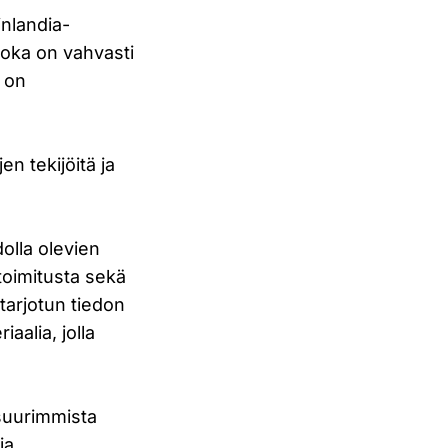
inlandia-
 joka on vahvasti
a on
n tekijöitä ja
dolla olevien
 toimitusta sekä
 tarjotun tiedon
aalia, jolla
 suurimmista
ja