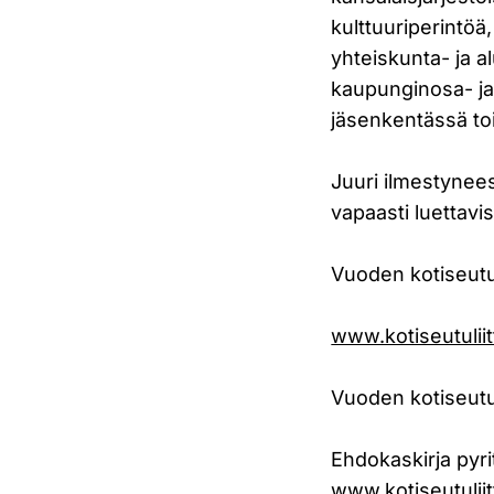
kulttuuriperintöä,
yhteiskunta- ja a
kaupunginosa- ja 
jäsenkentässä toi
Juuri ilmestynee
vapaasti luettav
Vuoden kotiseutut
www.kotiseutuliit
Vuoden kotiseut
Ehdokaskirja pyri
www.kotiseutuliitt