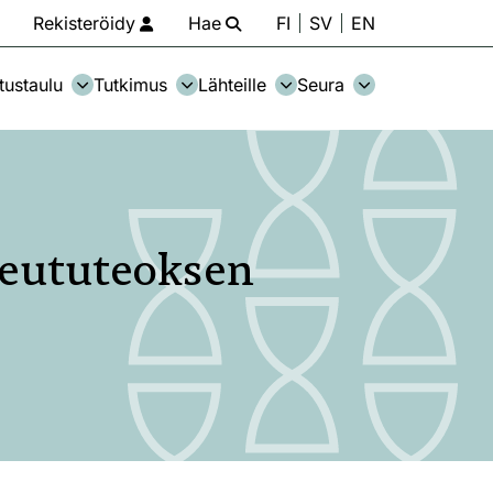
Rekisteröidy
Hae
FI
SV
EN
tustaulu
Tutkimus
Lähteille
Seura
seututeoksen