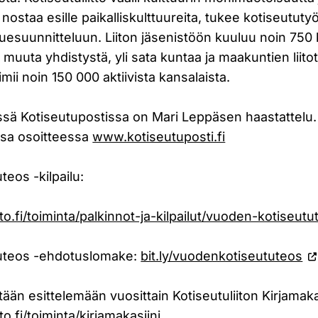
 nostaa esille paikalliskulttuureita, tukee kotiseututy
luesuunnitteluun. Liiton jäsenistöön kuuluu noin 750 
muuta yhdistystä, yli sata kuntaa ja maakuntien liitot.
mii noin 150 000 aktiivista kansalaista.
ssä Kotiseutupostissa on Mari Leppäsen haastattelu.
issa osoitteessa
www.kotiseutuposti.fi
eos -kilpailu:
to.fi/toiminta/palkinnot-ja-kilpailut/vuoden-kotiseutu
uteos -ehdotuslomake:
bit.ly/vuodenkotiseututeos
tään esittelemään vuosittain Kotiseutuliiton Kirjamak
o.fi/toiminta/kirjamakasiini