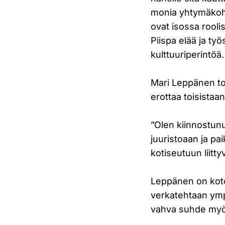
monia yhtymäkohti
ovat isossa rool
Piispa elää ja ty
kulttuuriperintöä.
Mari Leppänen tot
erottaa toisistaan
”Olen kiinnostunu
juuristoaan ja pa
kotiseutuun liitty
Leppänen on kotoi
verkatehtaan ymp
vahva suhde myös