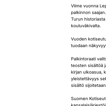
Viime vuonna Lep
palkinnon saajan.
Turun historiasta
kouluväkivalta.
Vuoden kotiseutut
tuodaan näkyvyytt
Palkintoraati vali
teosten sisältöä j
kirjan ulkoasua, k
yleistettävyys se
sisältö sijoitetaa
Suomen Kotiseutu
kansalaisjärjestöi