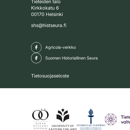
Tieteiden talo
Kirkkokatu 6
00170 Helsinki
shs@histseura.fi
Facebook
Agricola-verkko
Facebook
Suomen Historiallinen Seura
Tietosuojaseloste