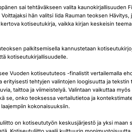
pänen sai tehtäväkseen valita kaunokirjallisuuden F
 Voittajaksi hän valitsi Iida Rauman teoksen Hävitys,
 kertova kotiseutukirja, vaikka kirjan keskeisin teem
eoksen palkitsemisella kannustetaan kotiseutukirjoje
ä kotiseutukirjallisuudelle.
tsee Vuoden kotiseututeos -finalistit vertailemalla eh
a erityisesti tehtyjen valintojen loogisuutta ja tekstin
uvia, taittoa ja viimeistelyä. Valintaan vaikuttaa myös
kä se, onko teoksessa vertailutietoa ja kontekstimateri
n laajempiin kokonaisuuksiin.
liitto on kotiseututyön keskusjärjestö ja yksi maan
stä. Kotiseutuliitto vaalii kulttuurin monimuotoisuutta 