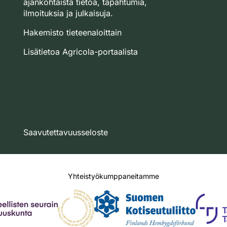
ajankohtaista tietoa, tapahtumia,
ilmoituksia ja julkaisuja.
Hakemisto tieteenaloittain
Lisätietoa Agricola-portaalista
Saavutettavuusseloste
Yhteistyökumppaneitamme