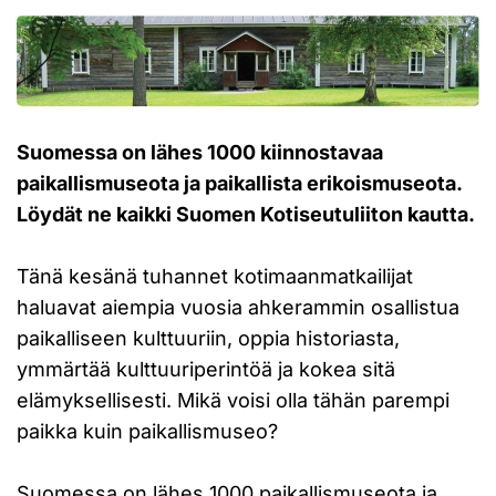
Suomessa on lähes 1000 kiinnostavaa
paikallismuseota ja paikallista erikoismuseota.
Löydät ne kaikki Suomen Kotiseutuliiton kautta.
Tänä kesänä tuhannet kotimaanmatkailijat
haluavat aiempia vuosia ahkerammin osallistua
paikalliseen kulttuuriin, oppia historiasta,
ymmärtää kulttuuriperintöä ja kokea sitä
elämyksellisesti. Mikä voisi olla tähän parempi
paikka kuin paikallismuseo?
Suomessa on lähes 1000 paikallismuseota ja