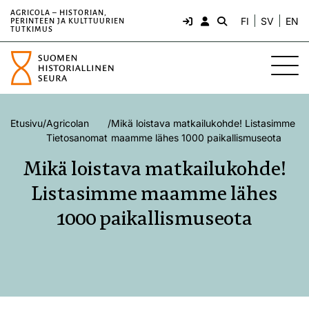
AGRICOLA – HISTORIAN,
FI
SV
EN
PERINTEEN JA KULTTUURIEN
TUTKIMUS
Etusivu
/
Agricolan
/
Mikä loistava matkailukohde! Listasimme
Tietosanomat
maamme lähes 1000 paikallismuseota
Mikä loistava matkailukohde!
Listasimme maamme lähes
1000 paikallismuseota