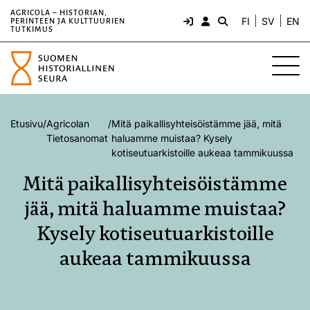
AGRICOLA – HISTORIAN,
FI
SV
EN
PERINTEEN JA KULTTUURIEN
TUTKIMUS
Etusivu
/
Agricolan
/
Mitä paikallisyhteisöistämme jää, mitä
Tietosanomat
haluamme muistaa? Kysely
kotiseutuarkistoille aukeaa tammikuussa
Mitä paikallisyhteisöistämme
jää, mitä haluamme muistaa?
Kysely kotiseutuarkistoille
aukeaa tammikuussa