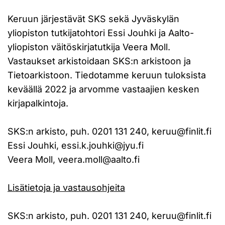
Keruun järjestävät SKS sekä Jyväskylän
yliopiston tutkijatohtori Essi Jouhki ja Aalto-
yliopiston väitöskirjatutkija Veera Moll.
Vastaukset arkistoidaan SKS:n arkistoon ja
Tietoarkistoon. Tiedotamme keruun tuloksista
keväällä 2022 ja arvomme vastaajien kesken
kirjapalkintoja.
SKS:n arkisto, puh. 0201 131 240, keruu@finlit.fi
Essi Jouhki, essi.k.jouhki@jyu.fi
Veera Moll, veera.moll@aalto.fi
Lisätietoja ja vastausohjeita
SKS:n arkisto, puh. 0201 131 240, keruu@finlit.fi