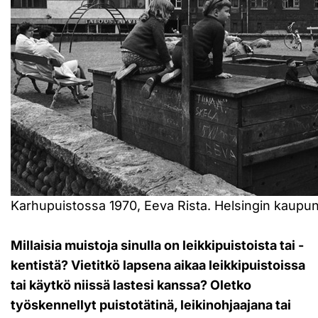
Karhupuistossa 1970, Eeva Rista. Helsingin kaup
Millaisia muistoja sinulla on leikkipuistoista tai -
kentistä? Vietitkö lapsena aikaa leikkipuistoissa
tai käytkö niissä lastesi kanssa? Oletko
työskennellyt puistotätinä, leikinohjaajana tai