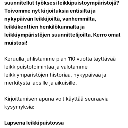
suunnitellut työksesi leikkipuistoympäristöjä?
Toivomme nyt kirjoituksia entisiltä ja
nykypäivän leikkijöiltä, vanhemmilta,
leikkikenttien henkilökunnalta ja
leikkiympäristöjen suunnittelijoilta. Kerro omat
muistosi!
Keruulla juhlistamme pian 110 vuotta täyttävää
leikkipuistotoimintaa ja valotamme
leikkiympäristöjen historiaa, nykypäivää ja
merkitystä lapsille ja aikuisille.
Kirjoittamisen apuna voit käyttää seuraavia
kysymyksiä:
Lapsena leikkipuistossa