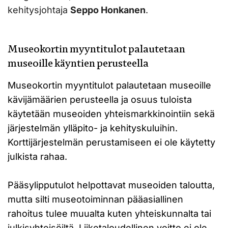
kehitysjohtaja
Seppo Honkanen
.
Museokortin myyntitulot palautetaan
museoille käyntien perusteella
Museokortin myyntitulot palautetaan museoille
kävijämäärien perusteella ja osuus tuloista
käytetään museoiden yhteismarkkinointiin sekä
järjestelmän ylläpito- ja kehityskuluihin.
Korttijärjestelmän perustamiseen ei ole käytetty
julkista rahaa.
Pääsylipputulot helpottavat museoiden taloutta,
mutta silti museotoiminnan pääasiallinen
rahoitus tulee muualta kuten yhteiskunnalta tai
julkisyhteisöiltä. Liiketaloudellinen voitto ei ole