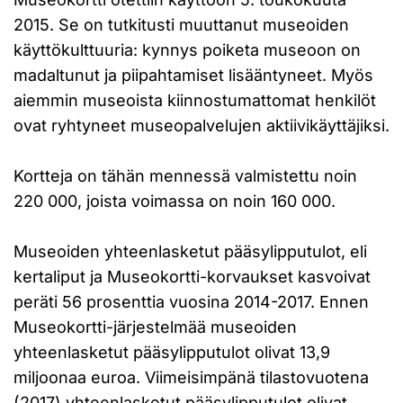
2015. Se on tutkitusti muuttanut museoiden
käyttökulttuuria: kynnys poiketa museoon on
madaltunut ja piipahtamiset lisääntyneet. Myös
aiemmin museoista kiinnostumattomat henkilöt
ovat ryhtyneet museopalvelujen aktiivikäyttäjiksi.
Kortteja on tähän mennessä valmistettu noin
220 000, joista voimassa on noin 160 000.
Museoiden yhteenlasketut pääsylipputulot, eli
kertaliput ja Museokortti-korvaukset kasvoivat
peräti 56 prosenttia vuosina 2014-2017. Ennen
Museokortti-järjestelmää museoiden
yhteenlasketut pääsylipputulot olivat 13,9
miljoonaa euroa. Viimeisimpänä tilastovuotena
(2017) yhteenlasketut pääsylipputulot olivat