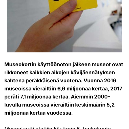
Museokortin käyttöönoton jälkeen museot ovat
rikkoneet kaikkien aikojen kävijäennätyksen
kahtena peräkkäisenä vuotena. Vuonna 2016
museoissa vierailtiin 6,6 miljoonaa kertaa, 2017
peräti 7,1 miljoonaa kertaa. Aiemmin 2000-
luvulla museoissa vierailtiin keskimäärin 5,2
miljoonaa kertaa vuodessa.
Museokortti otettiin käyttöön 5. toukokuuta