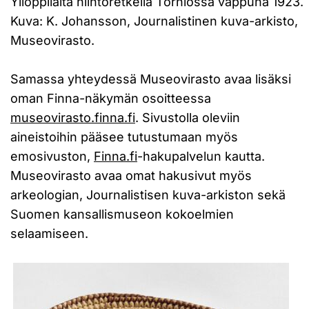
Ylioppilaita hiihtoretkellä Torniossa vappuna 1923.
Kuva: K. Johansson, Journalistinen kuva-arkisto,
Museovirasto.
Samassa yhteydessä Museovirasto avaa lisäksi
oman Finna-näkymän osoitteessa
museovirasto.finna.fi
. Sivustolla oleviin
aineistoihin pääsee tutustumaan myös
emosivuston,
Finna.fi
-hakupalvelun kautta.
Museovirasto avaa omat hakusivut myös
arkeologian, Journalistisen kuva-arkiston sekä
Suomen kansallismuseon kokoelmien
selaamiseen.