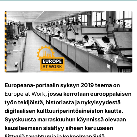
Europeana-portaalin syksyn 2019 teema on
Europe at Work
, jossa kerrotaan eurooppalaisen
työn tekijöistä, historiasta ja nykyisyydestä
digitaalisen kulttuuriperintöaineiston kautta.
Syyskuusta marraskuuhun käynnissä olevaan
kausiteemaan sisältyy aiheen keruuseen
liittyviä tapahtumia ja kokoelmapäiviä