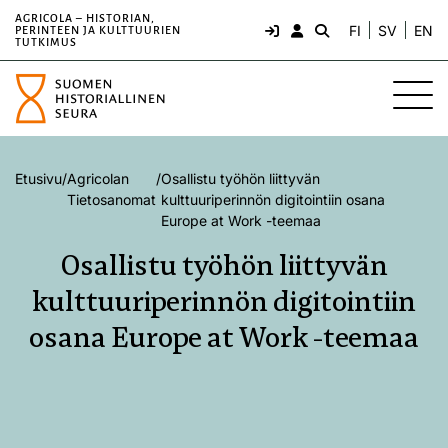
AGRICOLA – HISTORIAN,
FI
SV
EN
PERINTEEN JA KULTTUURIEN
TUTKIMUS
Etusivu
/
Agricolan
/
Osallistu työhön liittyvän
Tietosanomat
kulttuuriperinnön digitointiin osana
Europe at Work -teemaa
Osallistu työhön liittyvän
kulttuuriperinnön digitointiin
osana Europe at Work -teemaa