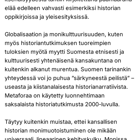
elää edelleen vahvasti esimerkiksi historian
oppikirjoissa ja yleisesityksissä.
Globalisaation ja monikulttuurisuuden, kuten
myös historiantutkimuksen tuoreimpien
tuloksien myötä myytti Suomesta etnisesti ja
kulttuurisesti yhtenäisenä kansakuntana on
kuitenkin alkanut murentua. Suomen tarinankin
yhteydessä voi jo puhua ”särkyneestä peilistä” –
useasta ja kiistanalaisesta historianarratiivista.
Metaforaa on käytetty luonnehtimaan
saksalaista historiatutkimusta 2000-luvulla.
Täytyy kuitenkin muistaa, ettei kansallisen
historian monimuotoistuminen ole mikään
universaali, lineaarinen kehityskulku. Monissa