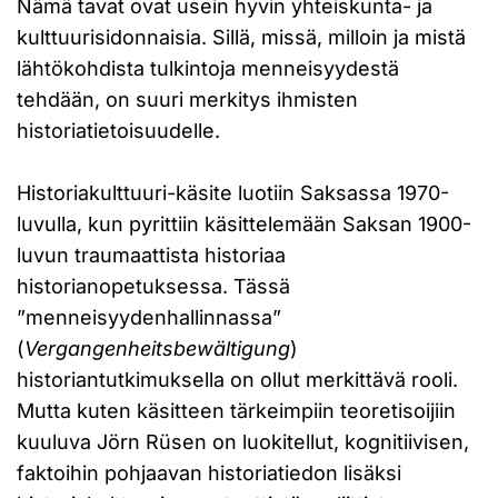
Nämä tavat ovat usein hyvin yhteiskunta- ja
kulttuurisidonnaisia. Sillä, missä, milloin ja mistä
lähtökohdista tulkintoja menneisyydestä
tehdään, on suuri merkitys ihmisten
historiatietoisuudelle.
Historiakulttuuri-käsite luotiin Saksassa 1970-
luvulla, kun pyrittiin käsittelemään Saksan 1900-
luvun traumaattista historiaa
historianopetuksessa. Tässä
”menneisyydenhallinnassa”
(
Vergangenheitsbewältigung
)
historiantutkimuksella on ollut merkittävä rooli.
Mutta kuten käsitteen tärkeimpiin teoretisoijiin
kuuluva Jörn Rüsen on luokitellut, kognitiivisen,
faktoihin pohjaavan historiatiedon lisäksi