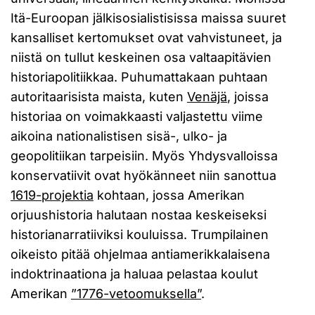
Itä-Euroopan jälkisosialistisissa maissa suuret
kansalliset kertomukset ovat vahvistuneet, ja
niistä on tullut keskeinen osa valtaapitävien
historiapolitiikkaa. Puhumattakaan puhtaan
autoritaarisista maista, kuten
Venäjä
, joissa
historiaa on voimakkaasti valjastettu viime
aikoina nationalistisen sisä-, ulko- ja
geopolitiikan tarpeisiin. Myös Yhdysvalloissa
konservatiivit ovat hyökänneet niin sanottua
1619-projektia
kohtaan, jossa Amerikan
orjuushistoria halutaan nostaa keskeiseksi
historianarratiiviksi kouluissa. Trumpilainen
oikeisto pitää ohjelmaa antiamerikkalaisena
indoktrinaationa ja haluaa pelastaa koulut
Amerikan
”1776-vetoomuksella”
.