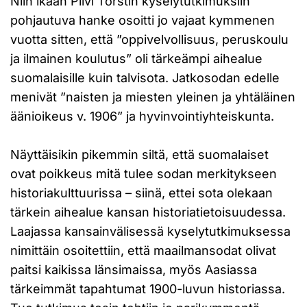
Niin ikään Pilvi Torstin kyselytutkimuksiin
pohjautuva hanke osoitti jo vajaat kymmenen
vuotta sitten, että ”oppivelvollisuus, peruskoulu
ja ilmainen koulutus” oli tärkeämpi aihealue
suomalaisille kuin talvisota. Jatkosodan edelle
menivät ”naisten ja miesten yleinen ja yhtäläinen
äänioikeus v. 1906” ja hyvinvointiyhteiskunta.
Näyttäisikin pikemmin siltä, että suomalaiset
ovat poikkeus mitä tulee sodan merkitykseen
historiakulttuurissa – siinä, ettei sota olekaan
tärkein aihealue kansan historiatietoisuudessa.
Laajassa kansainvälisessä kyselytutkimuksessa
nimittäin osoitettiin, että maailmansodat olivat
paitsi kaikissa länsimaissa, myös Aasiassa
tärkeimmät tapahtumat 1900-luvun historiassa.