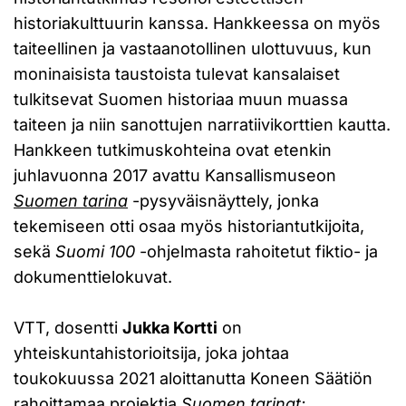
historiakulttuurin kanssa. Hankkeessa on myös
taiteellinen ja vastaanotollinen ulottuvuus, kun
moninaisista taustoista tulevat kansalaiset
tulkitsevat Suomen historiaa muun muassa
taiteen ja niin sanottujen narratiivikorttien kautta.
Hankkeen tutkimuskohteina ovat etenkin
juhlavuonna 2017 avattu Kansallismuseon
Suomen tarina
-pysyväisnäyttely, jonka
tekemiseen otti osaa myös historiantutkijoita,
sekä
Suomi 100
-ohjelmasta rahoitetut fiktio- ja
dokumenttielokuvat.
VTT, dosentti
Jukka Kortti
on
yhteiskuntahistorioitsija, joka johtaa
toukokuussa 2021 aloittanutta Koneen Säätiön
rahoittamaa projektia
Suomen tarinat: