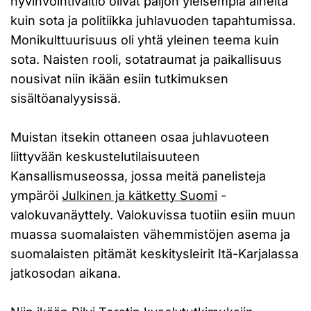
hyvinvointivaltio olivat paljon yleisempiä aiheita
kuin sota ja politiikka juhlavuoden tapahtumissa.
Monikulttuurisuus oli yhtä yleinen teema kuin
sota. Naisten rooli, sotatraumat ja paikallisuus
nousivat niin ikään esiin tutkimuksen
sisältöanalyysissä.
Muistan itsekin ottaneen osaa juhlavuoteen
liittyvään keskustelutilaisuuteen
Kansallismuseossa, jossa meitä panelisteja
ympäröi
Julkinen ja kätketty Suomi
-
valokuvanäyttely. Valokuvissa tuotiin esiin muun
muassa suomalaisten vähemmistöjen asema ja
suomalaisten pitämät keskitysleirit Itä-Karjalassa
jatkosodan aikana.