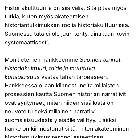
Historiakulttuurilla on siis väliä. Sitä pitää myös
tutkia, kuten myös akateemisen
historiantutkimuksen roolia historiakulttuurissa.
Suomessa tätä ei ole juuri tehty, ainakaan kovin
systemaattisesti.
Monitieteinen hankkeemme
Suomen tarinat:
historiakulttuuri, taide ja muuttuva
kansalaisuus
vastaa tähän tarpeeseen.
Hankkeessa ollaan kiinnostuneita millaisten
prosessien kautta Suomen historian narratiivit
ovat syntyneet, miten niiden sisällöstä on
neuvoteltu sekä millainen narratiivi
suomalaisuudesta yleisölle välittyy. Lisäksi
hanke on kiinnostunut siitä, miten akateeminen
historiantutkimus resonoi esteettisen