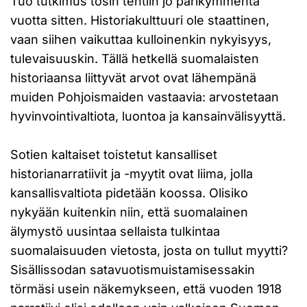
Tuo tutkimus tosin tehtiin jo parikymmentä
vuotta sitten. Historiakulttuuri ole staattinen,
vaan siihen vaikuttaa kulloinenkin nykyisyys,
tulevaisuuskin. Tällä hetkellä suomalaisten
historiaansa liittyvät arvot ovat lähempänä
muiden Pohjoismaiden vastaavia: arvostetaan
hyvinvointivaltiota, luontoa ja kansainvälisyyttä.
Sotien kaltaiset toistetut kansalliset
historianarratiivit ja -myytit ovat liima, jolla
kansallisvaltiota pidetään koossa. Olisiko
nykyään kuitenkin niin, että suomalainen
älymystö uusintaa sellaista tulkintaa
suomalaisuuden vietosta, josta on tullut myytti?
Sisällissodan satavuotismuistamisessakin
törmäsi usein näkemykseen, että vuoden 1918