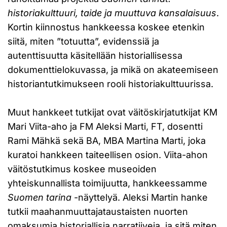
historiakulttuuri, taide ja muuttuva kansalaisuus
.
Kortin kiinnostus hankkeessa koskee etenkin
siitä, miten ”totuutta”, evidenssiä ja
autenttisuutta käsitellään historiallisessa
dokumenttielokuvassa, ja mikä on akateemiseen
historiantutkimukseen rooli historiakulttuurissa.
Muut hankkeet tutkijat ovat väitöskirjatutkijat KM
Mari Viita-aho ja FM Aleksi Marti, FT, dosentti
Rami Mähkä sekä BA, MBA Martina Marti, joka
kuratoi hankkeen taiteellisen osion. Viita-ahon
väitöstutkimus koskee museoiden
yhteiskunnallista toimijuutta, hankkeessamme
Suomen tarina
-näyttelyä. Aleksi Martin hanke
tutkii maahanmuuttajataustaisten nuorten
omaksumia historiallisia narratiiveja, ja sitä miten