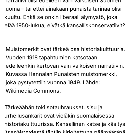
narratiivi olisi edelleen vain valkoisen Suomen
luoma – tai ettei ainakaan punaista tarinaa olisi
kuultu. Ehkä se onkin liberaali älymystö, joka
elää 1950-lukua, eivätkä kansalliskonservatiivit?
Muistomerkit ovat tärkeä osa historiakulttuuria.
Vuoden 1918 tapahtumien katsotaan
edelleenkin kertovan vain valkoisen narratiivin.
Kuvassa Hennalan Punaisten muistomerkki,
joka pystytettiin vuonna 1949. Lähde:
Wikimedia Commons.
Tärkeäähän toki sotauhraukset, sisu ja
urheilusankarit ovat vieläkin suomalaisessa
historiakulttuurissa. Kansallinen katse ja käsitys
itsenäisyydestä tähtiin kirjoitettuna päämääränä