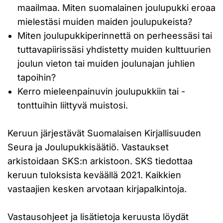
maailmaa. Miten suomalainen joulupukki eroaa
mielestäsi muiden maiden joulupukeista?
Miten joulupukkiperinnettä on perheessäsi tai
tuttavapiirissäsi yhdistetty muiden kulttuurien
joulun vieton tai muiden joulunajan juhlien
tapoihin?
Kerro mieleenpainuvin joulupukkiin tai -
tonttuihin liittyvä muistosi.
Keruun järjestävät Suomalaisen Kirjallisuuden
Seura ja Joulupukkisäätiö. Vastaukset
arkistoidaan SKS:n arkistoon. SKS tiedottaa
keruun tuloksista keväällä 2021. Kaikkien
vastaajien kesken arvotaan kirjapalkintoja.
Vastausohjeet ja lisätietoja keruusta löydät