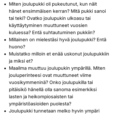
Miten joulupukki oli pukeutunut, kun näit
hänet ensimmäisen kerran? Mitä pukki sanoi
tai teki? Ovatko joulupukin ulkoasu tai
käyttäytyminen muuttuneet vuosien
kuluessa? Entä suhtautuminen pukkiin?
Millainen on mielestäsi hyvä joulupukki? Entä
huono?
Muistatko milloin et enää uskonut joulupukkiin
ja miksi et?
Maailma muuttuu joulupukin ympärillä. Miten
jouluperinteesi ovat muuttuneet viime
vuosikymmeninä? Onko joulupukilla tai
pitäisikö hänellä olla sanoma esimerkiksi
lasten ja heikompiosaisten tai
ympäristöasioiden puolesta?
Joulupukki tunnetaan melko hyvin ympäri