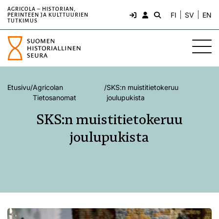
AGRICOLA – HISTORIAN,
FI
SV
EN
PERINTEEN JA KULTTUURIEN
TUTKIMUS
Etusivu
/
Agricolan
/
SKS:n muistitietokeruu
Tietosanomat
joulupukista
SKS:n muistitietokeruu
joulupukista