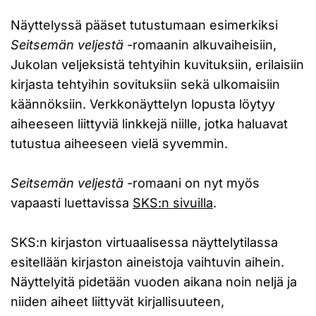
Näyttelyssä pääset tutustumaan esimerkiksi
Seitsemän veljestä
-romaanin alkuvaiheisiin,
Jukolan veljeksistä tehtyihin kuvituksiin, erilaisiin
kirjasta tehtyihin sovituksiin sekä ulkomaisiin
käännöksiin. Verkkonäyttelyn lopusta löytyy
aiheeseen liittyviä linkkejä niille, jotka haluavat
tutustua aiheeseen vielä syvemmin.
Seitsemän veljestä
-romaani on nyt myös
vapaasti luettavissa
SKS:n sivuilla
.
SKS:n kirjaston virtuaalisessa näyttelytilassa
esitellään kirjaston aineistoja vaihtuvin aihein.
Näyttelyitä pidetään vuoden aikana noin neljä ja
niiden aiheet liittyvät kirjallisuuteen,