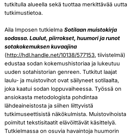
tutkitulla alueella sekä tuottaa merkittävää uutta
tutkimustietoa.
Aila Imposen tutkielma
Sotilaan muistokirja
sodassa. Laulut, piirrokset, huumori ja runot
sotakokemuksen kuvaajina
(
http://hdl.handle.net/10138/577153
, tiivistelmä)
edustaa sodan kokemushistoriaa ja lukeutuu
uuden sotahistorian genreen. Tutkitut laajat
laulu- ja muistovihot ovat säilyneet sotilaalta,
joka kaatui sodan loppuvaiheessa. Työssä on
ansiokasta metodologista pohdintaa
lähdeaineistosta ja siihen liittyvistä
tutkimuseettisistä näkökulmista. Muistovihoista
poimitut tekstisitaatit elävöittävät käsittelyä.
Tutkielmassa on osuvia havaintoja huumorin