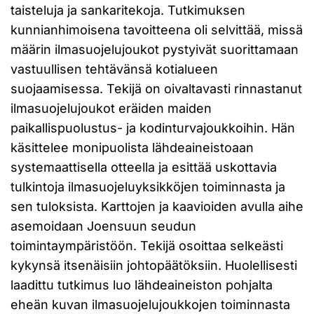
taisteluja ja sankaritekoja. Tutkimuksen
kunnianhimoisena tavoitteena oli selvittää, missä
määrin ilmasuojelujoukot pystyivät suorittamaan
vastuullisen tehtävänsä kotialueen
suojaamisessa. Tekijä on oivaltavasti rinnastanut
ilmasuojelujoukot eräiden maiden
paikallispuolustus- ja kodinturvajoukkoihin. Hän
käsittelee monipuolista lähdeaineistoaan
systemaattisella otteella ja esittää uskottavia
tulkintoja ilmasuojeluyksikköjen toiminnasta ja
sen tuloksista. Karttojen ja kaavioiden avulla aihe
asemoidaan Joensuun seudun
toimintaympäristöön. Tekijä osoittaa selkeästi
kykynsä itsenäisiin johtopäätöksiin. Huolellisesti
laadittu tutkimus luo lähdeaineiston pohjalta
eheän kuvan ilmasuojelujoukkojen toiminnasta