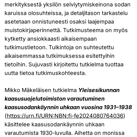
merkityksestä yksilön selviytymiskeinona sodan
karuissa olosuhteissa, ja detaljitason tarkastelu
asetetaan onnistuneesti osaksi laajempaa
muistokirjaperinnettä. Tutkimusteema on myös
kytketty ansiokkaasti aikaisempaan
tutkimustietoon. Tulkintoja on suhteutettu
aikaisemmassa tutkimuksessa esitettyihin
tietoihin. Sujuvasti kirjoitettu tutkielma tuottaa
uutta tietoa tutkimuskohteesta.
Mikko Mäkeläisen tutkielma
Yleisesikunnan
kaasusuojelutoimiston varautuminen
kaasusodankäynnin uhkaan vuosina 1931–1938
(
https://urn.fi/URN:NBN:fi-fe2024080764036
)
käsittelee kaasusodankäynnin uhkaan
varautumista 1930-luvulla. Aihetta on monissa