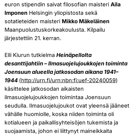
euron stipendin saivat filosofian maisteri
Aila
Imponen
Helsingin yliopistosta sekä
sotatieteiden maisteri
Mikko Mäkeläinen
Maanpuolustuskorkeakoulusta. Kilpailu
järjestettiin 21. kerran.
Elli Kiurun tutkielma
Heinäpellolta
desanttijahtiin – Ilmasuojelujoukkojen toiminta
Joensuun alueella jatkosodan aikana 1941–
1944
(
http://urn.fi/urn:nbn:fi:uef-20240059
)
käsittelee jatkosodan aikaisten
ilmasuojelujoukkojen toimintaa Joensuun
seudulla. Ilmasuojelujoukot ovat yleensä jääneet
vähälle huomiolle, koska niiden toiminta oli
kotialueen ja paikallisyhteisöjen tukemista ja
suojaamista, johon ei liittynyt maineikkaita