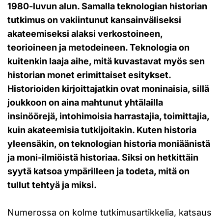
1980-luvun alun. Samalla teknologian historian
tutkimus on vakiintunut kansainväliseksi
akateemiseksi alaksi verkostoineen,
teorioineen ja metodeineen. Teknologia on
kuitenkin laaja aihe, mitä kuvastavat myös sen
historian monet erimittaiset esitykset.
Historioiden kirjoittajatkin ovat moninaisia, sillä
joukkoon on aina mahtunut yhtälailla
insinöörejä, intohimoisia harrastajia, toimittajia,
kuin akateemisia tutkijoitakin. Kuten historia
yleensäkin, on teknologian historia moniäänistä
ja moni-ilmiöistä historiaa. Siksi on hetkittäin
syytä katsoa ympärilleen ja todeta, mitä on
tullut tehtyä ja miksi.
Numerossa on kolme tutkimusartikkelia, katsaus