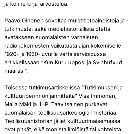
ja kolme kirja-arvostelua.
Paavo Oinonen soveltaa muistitietoaineistoja ja -
tutkimusta, sekä mediahistoriallista otetta
avatakseen suomalaisten varhaisten
radiokokemusten vaikutusta ajan kokemiselle
1920- ja 1930-luvuilla vertaisarvioidussa
artikkelissaan “Kun Kuru upposi ja Svinhufvud
määräsi”.
Toisessa tutkimusartikkelissa “Tutkimuksen ja
kulttuuriperinnön jännitteitä” Visa Immonen,
Maija Mäki ja J.-P. Taavitsainen purkavat
suomalaisen teollisuusarkeologian historiaa.
Teollisuushistorian jäljet kulttuurimaisemassa
ovat pitkät, eikä monista ilmiöistä tai kohteista