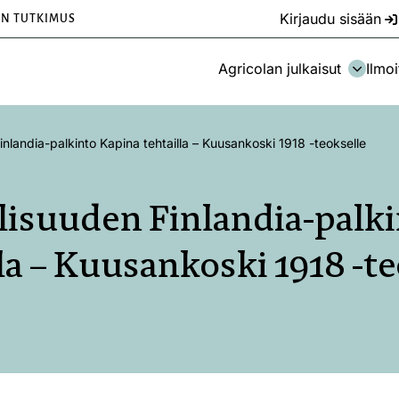
Kirjaudu sisään
EN TUTKIMUS
Agricolan julkaisut
Ilmoi
Finlandia-palkinto Kapina tehtailla – Kuusankoski 1918 -teokselle
llisuuden Finlandia-palk
la – Kuusankoski 1918 -t