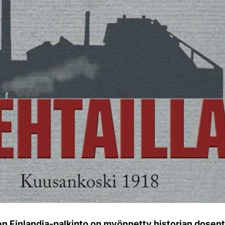
en Finlandia-palkinto on myönnetty historian dosent