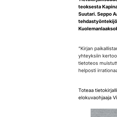
teoksesta Kapina 
Suutari. Seppo Aa
tehdastyöntekijö
Kuolemanlaaksoks
”Kirjan paikallis
yhteyksiin kerto
tietoteos muistut
helposti irrationa
Toteaa tietokirja
elokuvaohjaaja Vi