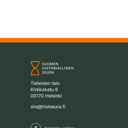
Tieteiden talo
Kirkkokatu 6
00170 Helsinki
shs@histseura.fi
Facebook