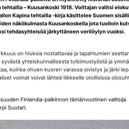
tehtailla – Kuusankoski 1918. Voittajan valitsi eloku
llon Kapina tehtailla -kirja käsittelee Suomen sisäl
iden näkökulmasta Kuusankoskella jota tuolloin kuts
i tehdasyhteisöä järkyttäneen verilöylyn vuoksi.
tarkkuus on hiuksia nostattavaa ja tapahtumien asett
o syvästä yhteiskunnallisesta tutkimustyöstä ja ymm
taa, kuinka ohuen kuoren varassa sivistys ja järki lep
aliset voimat voivat lähteä liikkeelle otollisissa olosuh
llisuuden Finlandia-palkinnon tämänvuotinen valitsija
rpi Suutari.