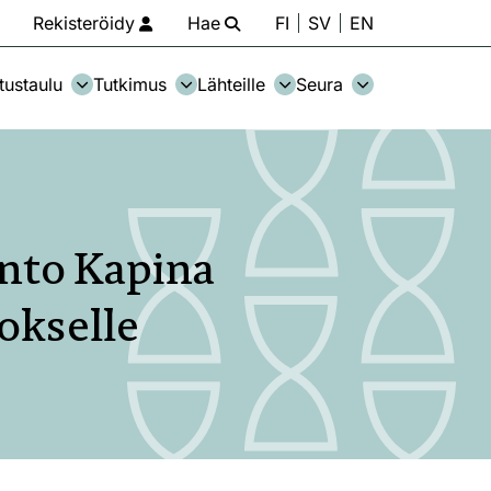
Rekisteröidy
Hae
FI
SV
EN
tustaulu
Tutkimus
Lähteille
Seura
into Kapina
eokselle