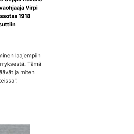
vaohjaaja Virpi
lissotaa 1918
uttiin
aminen laajempiin
ärryksestä. Tämä
äävät ja miten
teissa”.