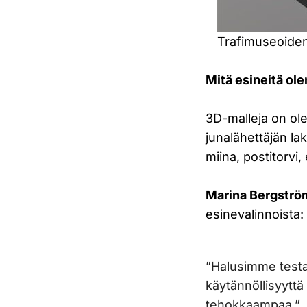
Trafimuseoiden 
Mitä esineitä o
3D-malleja on ol
junalähettäjän la
miina, postitorvi,
Marina Bergströ
esinevalinnoista:
”Halusimme testat
käytännöllisyyttä
tehokkaampaa.”