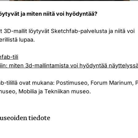
öytyvät ja miten niitä voi hyödyntää?
t 3D-mallit löytyvät Sketchfab-palvelusta ja niitä voi
illistä lupaa.
fab-tili
riin: miten 3d-mallintamista voi hyödyntää näyttelyss
fab-tilillä ovat mukana: Postimuseo, Forum Marinum, 
useo, Mobilia ja Tekniikan museo.
useoiden tiedote