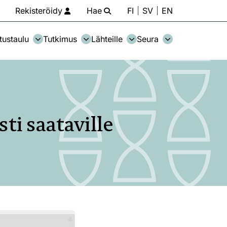
Rekisteröidy
Hae
FI
SV
EN
tustaulu
Tutkimus
Lähteille
Seura
ti saataville