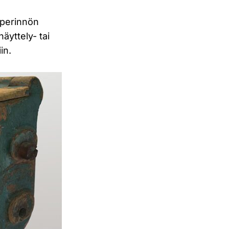
iperinnön
äyttely- tai
in.