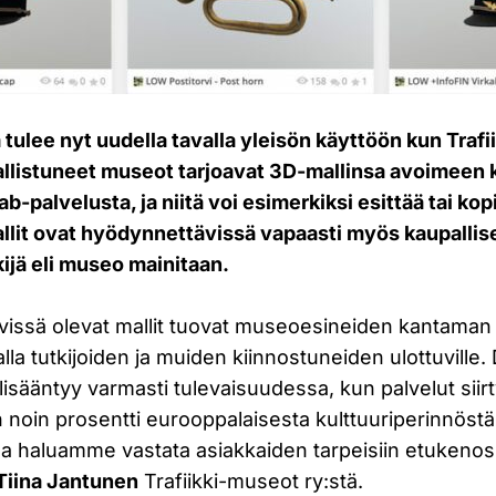
 tulee nyt uudella tavalla yleisön käyttöön kun Trafi
listuneet museot tarjoavat 3D-mallinsa avoimeen k
b-palvelusta, ja niitä voi esimerkiksi esittää tai kop
Mallit ovat hyödynnettävissä vapaasti myös kaupalli
ijä eli museo mainitaan.
ävissä olevat mallit tuovat museoesineiden kantaman 
lla tutkijoiden ja muiden kiinnostuneiden ulottuville. 
 lisääntyy varmasti tulevaisuudessa, kun palvelut sii
n noin prosentti eurooppalaisesta kulttuuriperinnöstä 
na haluamme vastata asiakkaiden tarpeisiin etukeno
Tiina Jantunen
Trafiikki-museot ry:stä.