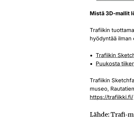
Mistä 3D-mallit l
Trafiikin tuottama
hyödyntää ilman er
Trafiikin Sketch
Puukosta tiike
Trafiikin Sketch
museo, Rautatiem
https://trafiikki.fi/
Lähde: Trafi-m