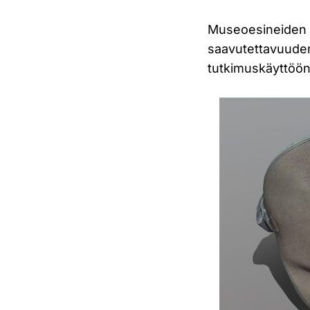
Museoesineiden 3
saavutettavuuden,
tutkimuskäyttöön 