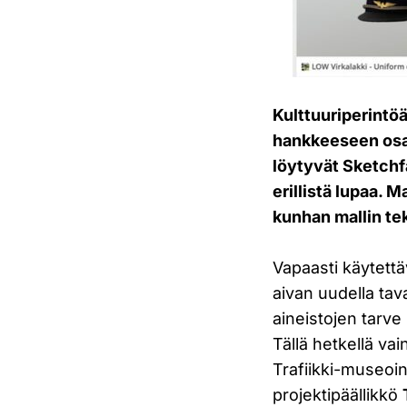
Kulttuuriperintöä
hankkeeseen osal
löytyvät Sketchfa
erillistä lupaa. 
kunhan mallin tek
Vapaasti käytett
aivan uudella tava
aineistojen tarve
Tällä hetkellä vai
Trafiikki-museoi
projektipäällikkö