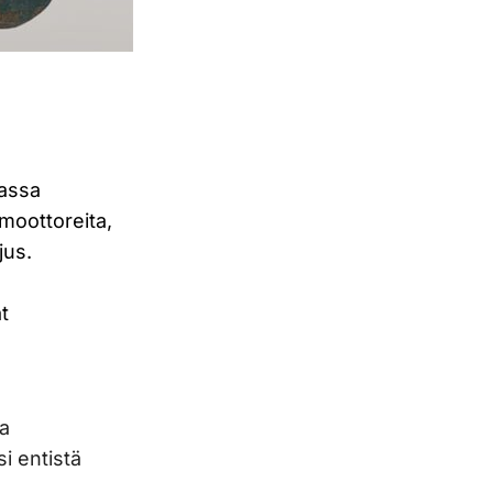
uassa
emoottoreita,
jus.
t
ja
i entistä