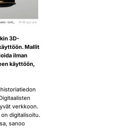
ikin 3D-
äyttöön. Mallit
ioida ilman
seen käyttöön,
historiatiedon
Digitaalisten
rtyvät verkkoon.
on digitalisoitu.
ssa, sanoo