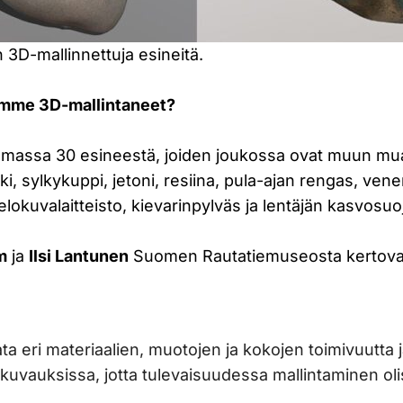
3D-mallinnettuja esineitä.
lemme 3D-mallintaneet?
emassa 30 esineestä, joiden joukossa ovat muun m
kki, sylkykuppi, jetoni, resiina, pula-ajan rengas, ven
 elokuvalaitteisto, kievarinpylväs ja lentäjän kasvosuo
m
ja
Ilsi Lantunen
Suomen Rautatiemuseosta kertova
a eri materiaalien, muotojen ja kokojen toimivuutta 
 kuvauksissa, jotta tulevaisuudessa mallintaminen olis