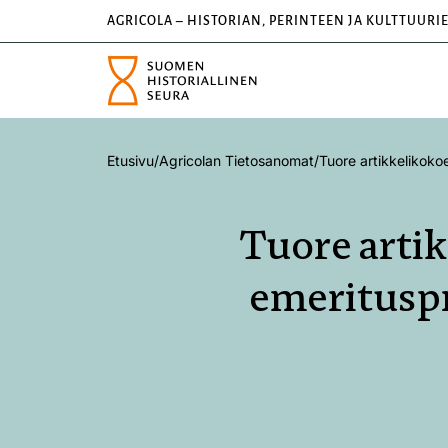
AGRICOLA – HISTORIAN, PERINTEEN JA KULTTUURI
Etusivu
/
Agricolan Tietosanomat
/
Tuore artikkelikoko
Tuore arti
emerituspr