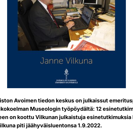
iston Avoimen tiedon keskus on julkaissut emeritu
likokoelman Museologin työpöydältä: 12 esinetutkim
en on koottu Vilkunan julkaistuja esinetutkimuksia
ilkuna piti jäähyväisluentonsa 1.9.2022.