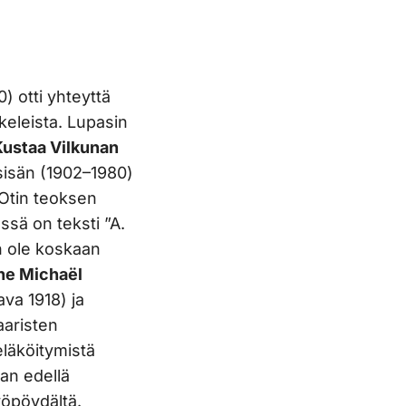
 otti yhteyttä
kkeleista. Lupasin
Kustaa Vilkunan
sosisän (1902–1980)
 Otin teoksen
ssä on teksti ”A.
an ole koskaan
ne Michaël
va 1918) ja
aaristen
eläköitymistä
an edellä
yöpöydältä.