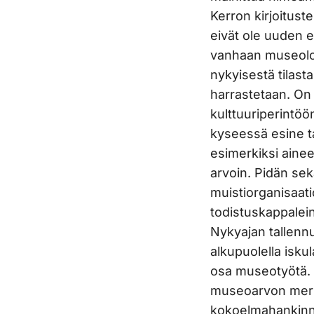
Kerron kirjoitust
eivät ole uuden e
vanhaan museolog
nykyisestä tilas
harrastetaan. On
kulttuuriperintöön
kyseessä esine t
esimerkiksi ainee
arvoin. Pidän se
muistiorganisaati
todistuskappalei
Nykyajan tallen
alkupuolella isk
osa museotyötä. 
museoarvon merkit
kokoelmahankinna