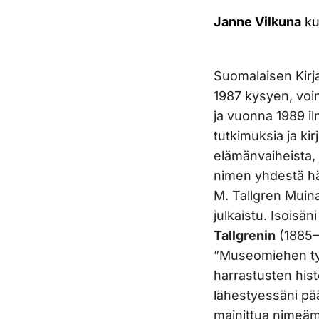
Janne Vilkuna
ku
Suomalaisen Kirj
1987 kysyen, voin
ja vuonna 1989 il
tutkimuksia ja kir
elämänvaiheista, 
nimen yhdestä hän
M. Tallgren Muina
julkaistu. Isoisän
Tallgrenin
(1885–
”Museomiehen työp
harrastusten hist
lähestyessäni pää
mainittua nimeäm