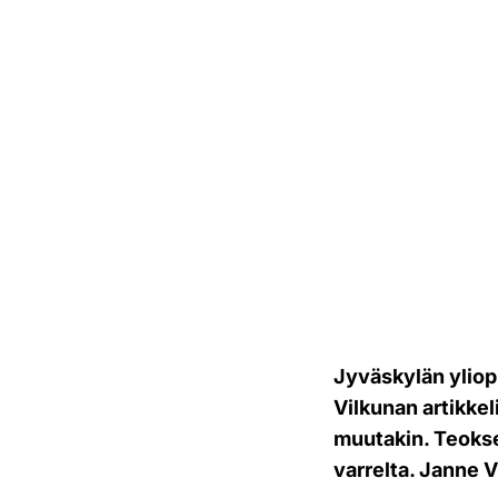
Jyväskylän yliop
Vilkunan artikke
muutakin. Teokse
varrelta. Janne V