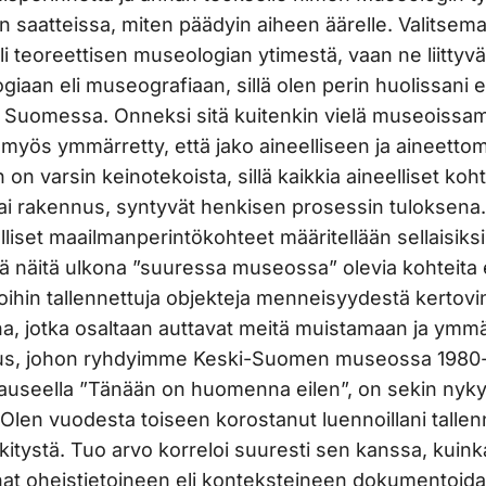
en saatteissa, miten päädyin aiheen äärelle. Valitsema
li teoreettisen museologian ytimestä, vaan ne liittyv
iaan eli museografiaan, sillä olen perin huolissani
ta Suomessa. Onneksi sitä kuitenkin vielä museoiss
 myös ymmärretty, että jako aineelliseen ja aineetto
 on varsin keinotekoista, sillä kaikkia aineelliset koht
ai rakennus, syntyvät henkisen prosessin tuloksena
lliset maailmanperintökohteet määritellään sellaisiks
kä näitä ulkona ”suuressa museossa” olevia kohteita 
oihin tallennettuja objekteja menneisyydestä kertovi
na, jotka osaltaan auttavat meitä muistamaan ja ymm
nus, johon ryhdyimme Keski-Suomen museossa 1980
ulauseella ”Tänään on huomenna eilen”, on sekin nyk
Olen vuodesta toiseen korostanut luennoillani talle
ystä. Tuo arvo korreloi suuresti sen kanssa, kuinka 
t oheistietoineen eli konteksteineen dokumentoida