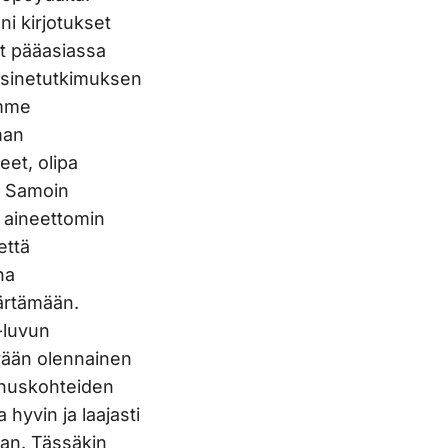
ni kirjotukset
ät pääasiassa
 esinetutkimuksen
amme
man
eet, olipa
. Samoin
i aineettomin
että
na
ärtämään.
-luvun
yään olennainen
nnuskohteiden
hyvin ja laajasti
an. Tässäkin