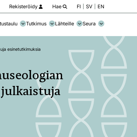
Rekisteröidy
Hae
FI
SV
EN
tustaulu
Tutkimus
Lähteille
Seura
tuja esinetutkimuksia
museologian
julkaistuja