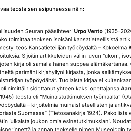
vaa teosta sen esipuheessa näin:
allisuuden Seuran pääsihteeri
Urpo Vento
(1935–2020)
ko toimittaa teoksen isoisäni kansatieteellisistä arti
mestyi teos Kansatieteilijän työpöydältä – Kokoelma
joituksia. Sijoitin artikkeleiden väliin luvun ”ukon”, i
joten kirja oli samalla hänen suppea elämäkertansa.
eltä perimäni kirjahyllyni kirjasta, jonka selkämykse
istutkijan työpöydältä”. Tuollaista kirjaa ei kuitenka
i oli nimittäin sidottanut yhteen kaksi opettajansa
Aar
1945) teosta eli ”Muinaistutkimuksen työmaalta” (Ota
öydältä – kirjoitelmia muinaistieteellisten ja antikv
oriasta Suomessa” (Tietosanakirja 1924). Pakollista 
tin julkaista joukon omia esinetutkimuksiani. Noudat
isperinnettä ja annan teokselle nimen Museologin t