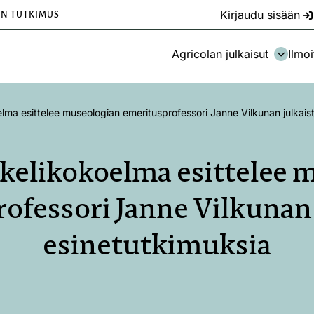
Kirjaudu sisään
EN TUTKIMUS
Agricolan julkaisut
Ilmoi
elma esittelee museologian emeritusprofessori Janne Vilkunan julkais
kkelikokoelma esittelee 
ofessori Janne Vilkunan 
esinetutkimuksia