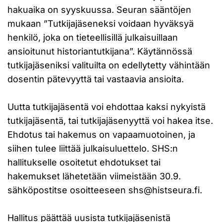
hakuaika on syyskuussa. Seuran sääntöjen
mukaan ”Tutkijajäseneksi voidaan hyväksyä
henkilö, joka on tieteellisillä julkaisuillaan
ansioitunut historiantutkijana”. Käytännössä
tutkijajäseniksi valituilta on edellytetty vähintään
dosentin pätevyyttä tai vastaavia ansioita.
Uutta tutkijajäsentä voi ehdottaa kaksi nykyistä
tutkijajäsentä, tai tutkijajäsenyyttä voi hakea itse.
Ehdotus tai hakemus on vapaamuotoinen, ja
siihen tulee liittää julkaisuluettelo. SHS:n
hallitukselle osoitetut ehdotukset tai
hakemukset lähetetään viimeistään 30.9.
sähköpostitse osoitteeseen
shs@histseura.fi
.
Hallitus päättää uusista tutkijajäsenistä