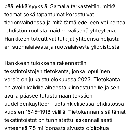
päällekkäisyyksiä. Samalla tarkasteltiin, mitkä
teemat sekä tapahtumat korostuivat
tiedonvaihdossa ja mitä tämä edelleen voi kertoa
lehdistön roolista maiden välisenä yhteytenä.
Hankkeen toteuttivat tutkijat yhteensä neljästä
eri suomalaisesta ja ruotsalaisesta yliopistosta.
Hankkeen tuloksena rakennettiin
tekstintoistojen tietokanta, jonka lopullinen
versio on julkaistu elokuussa 2023. Tietokanta
on avoin kaikille aiheesta kiinnostuneille ja sen
avulla pääsee tutustumaan tekstien
uudelleenkäyttöön ruotsinkielisessä lehdistössä
vuosien 1645­­–1918 välillä. Tietokannan sisältämät
tekstintoistot on tunnistettu laskennallisesti
yhteensä 7,5 miljoonasta sivusta digitoitua