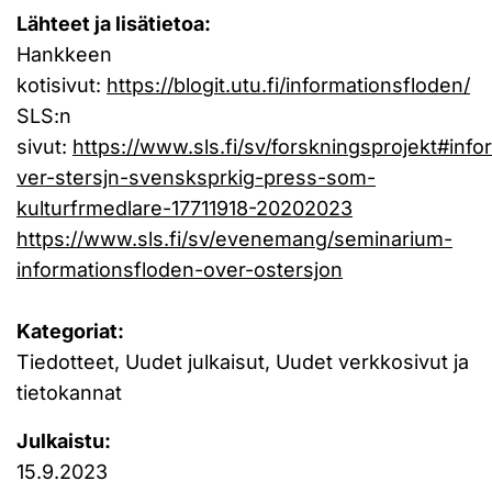
Lähteet ja lisätietoa:
Hankkeen
kotisivut:
https://blogit.utu.fi/informationsfloden/
SLS:n
sivut:
https://www.sls.fi/sv/forskningsprojekt#info
ver-stersjn-svensksprkig-press-som-
kulturfrmedlare-17711918-20202023
https://www.sls.fi/sv/evenemang/seminarium-
informationsfloden-over-ostersjon
Kategoriat:
Tiedotteet, Uudet julkaisut, Uudet verkkosivut ja
tietokannat
Julkaistu:
15.9.2023