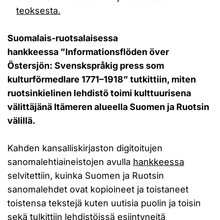
teoksesta.
Suomalais-ruotsalaisessa
hankkeessa ”Informationsflöden över
Östersjön: Svenskspråkig press som
kulturförmedlare 1771–1918” tutkittiin, miten
ruotsinkielinen lehdistö toimi kulttuurisena
välittäjänä Itämeren alueella Suomen ja Ruotsin
välillä.
Kahden kansalliskirjaston digitoitujen
sanomalehtiaineistojen avulla
hankkeessa
selvitettiin, kuinka Suomen ja Ruotsin
sanomalehdet ovat kopioineet ja toistaneet
toistensa tekstejä kuten uutisia puolin ja toisin
sekä tulkittiin lehdistöissä esiintyneitä