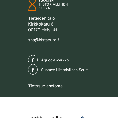
Tieteiden talo
Kirkkokatu 6
00170 Helsinki
shs@histseura.fi
Facebook
Agricola-verkko
Facebook
Suomen Historiallinen Seura
Tietosuojaseloste