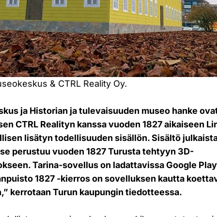
seokeskus & CTRL Reality Oy.
us ja Historian ja tulevaisuuden museo hanke ovat
sen CTRL Realityn kanssa vuoden 1827 aikaiseen L
llisen lisätyn todellisuuden sisällön. Sisältö julkaist
 se perustuu vuoden 1827 Turusta tehtyyn 3D-
kseen. Tarina-sovellus on ladattavissa Google Play
anpuisto 1827 -kierros on sovelluksen kautta koetta
n,” kerrotaan Turun kaupungin tiedotteessa.