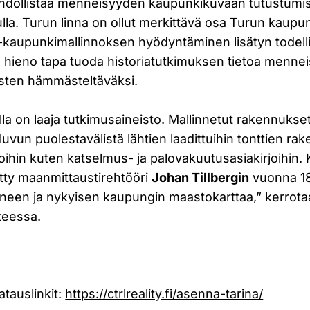
hdollistaa menneisyyden kaupunkikuvaan tutustumis
lla. Turun linna on ollut merkittävä osa Turun kaupu
D-kaupunkimallinnoksen hyödyntäminen lisätyn todel
 hieno tapa tuoda historiatutkimuksen tietoa menne
sten hämmästeltäväksi.
lla on laaja tutkimusaineisto. Mallinnetut rakennukse
uvun puolestavälistä lähtien laadittuihin tonttien r
joihin kuten katselmus- ja palovakuutusasiakirjoihin.
tty maanmittaustirehtööri
Johan Tillbergin
vuonna 18
koineen ja nykyisen kaupungin maastokarttaa,” kerro
teessa.
atauslinkit:
https://ctrlreality.fi/asenna-tarina/