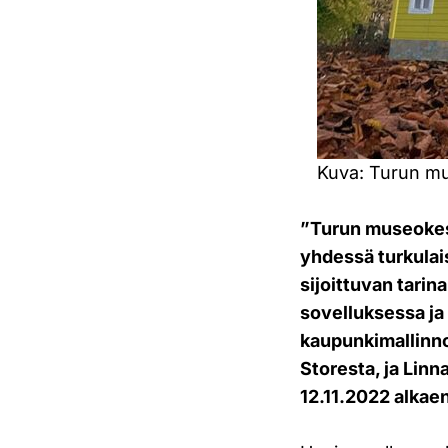
Kuva: Turun mu
”Turun museokesk
yhdessä turkulai
sijoittuvan tarina
sovelluksessa ja
kaupunkimallinno
Storesta, ja Linn
12.11.2022 alkae