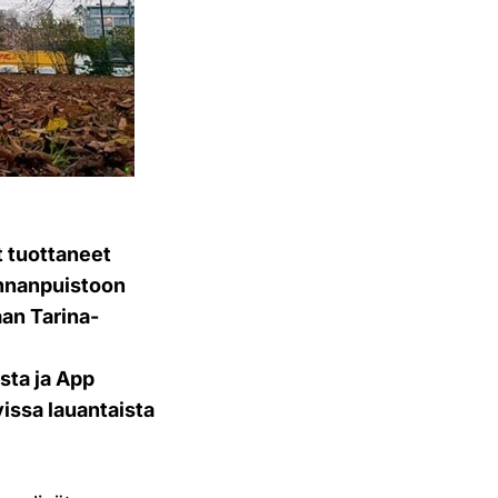
 tuottaneet
innanpuistoon
aan Tarina-
sta ja App
vissa lauantaista