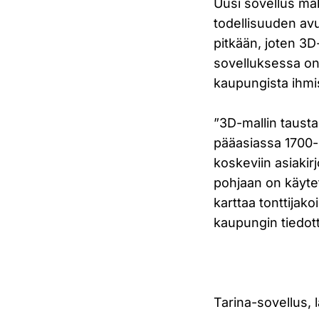
Uusi sovellus ma
todellisuuden avu
pitkään, joten 3
sovelluksessa on
kaupungista ihmi
”3D-mallin tausta
pääasiassa 1700-l
koskeviin asiakir
pohjaan on käyte
karttaa tonttija
kaupungin tiedot
Tarina-sovellus, l