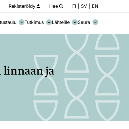
Rekisteröidy
Hae
FI
SV
EN
tustaulu
Tutkimus
Lähteille
Seura
 linnaan ja