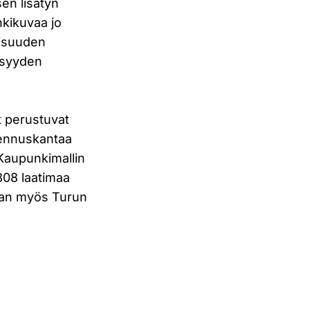
en lisätyn
nkikuvaa jo
lisuuden
isyyden
t perustuvat
akennuskantaa
 Kaupunkimallin
08 laatimaa
taan myös Turun