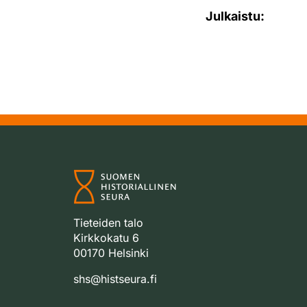
Julkaistu:
Tieteiden talo
Kirkkokatu 6
00170 Helsinki
shs@histseura.fi