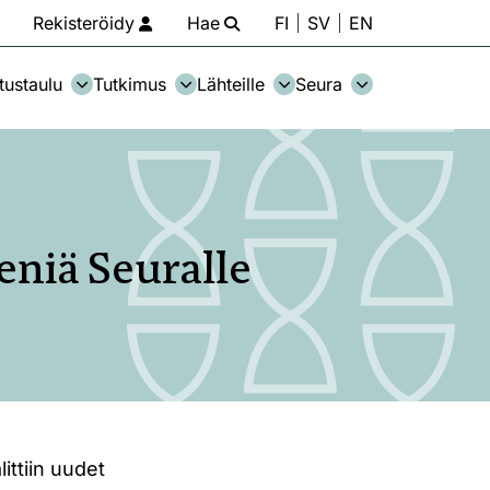
Rekisteröidy
Hae
FI
SV
EN
tustaulu
Tutkimus
Lähteille
Seura
seniä Seuralle
ittiin uudet