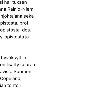
si hallituksen
anna Rainio-Niemi
enjohtajana sekä
pistosta, prof.
opistosta, dos.
liopistosta ja
 hyväksyttiin
on lisätty seuran
raavista Suomen
m Copeland,
ian tohtori