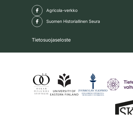
Facebook
Agricola-verkko
Facebook
Suomen Historiallinen Seura
Tietosuojaseloste