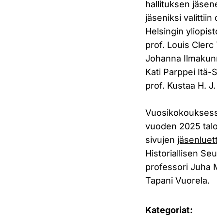
hallituksen jäsen
jäseniksi valitti
Helsingin yliopist
prof. Louis Clerc
Johanna Ilmakunn
Kati Parppei Itä-
prof. Kustaa H. J
Vuosikokouksessa 
vuoden 2025 talou
sivujen
jäsenluet
Historiallisen Se
professori Juha M
Tapani Vuorela.
Kategoriat: