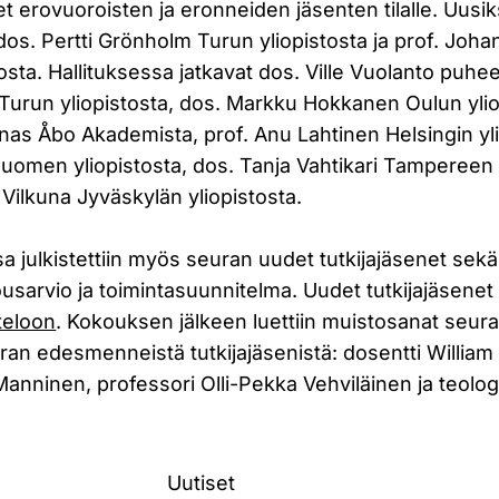
et erovuoroisten ja eronneiden jäsenten tilalle. Uusik
in dos. Pertti Grönholm Turun yliopistosta ja prof. Joh
osta.
Hallituksessa jatkavat dos. Ville Vuolanto puhe
 Turun yliopistosta, dos. Markku Hokkanen Oulun ylio
as Åbo Akademista, prof. Anu Lahtinen Helsingin yli
Suomen yliopistosta, dos. Tanja Vahtikari Tampereen y
. Vilkuna Jyväskylän yliopistosta.
julkistettiin myös seuran uudet tutkijajäsenet sekä
sarvio ja toimintasuunnitelma. Uudet tutkijajäsenet 
teloon
. Kokouksen jälkeen luettiin muistosanat seu
uran edesmenneistä tutkijajäsenistä: dosentti Willia
anninen, professori Olli-Pekka Vehviläinen ja teolog
Uutiset