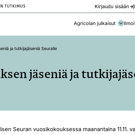
Kirjaudu sisään
EN TUTKIMUS
Agricolan julkaisut
Ilmoi
eniä ja tutkijajäseniä Seuralle
ksen jäseniä ja tutkijajä
isen Seuran vuosikokouksessa maanantaina 11.11. val