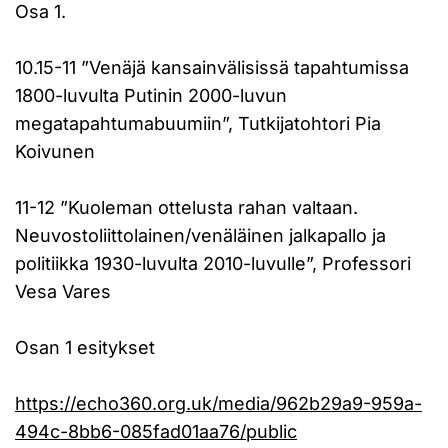
Osa 1.
10.15-11 ”Venäjä kansainvälisissä tapahtumissa
1800-luvulta Putinin 2000-luvun
megatapahtumabuumiin”, Tutkijatohtori Pia
Koivunen
11-12 ”Kuoleman ottelusta rahan valtaan.
Neuvostoliittolainen/venäläinen jalkapallo ja
politiikka 1930-luvulta 2010-luvulle”, Professori
Vesa Vares
Osan 1 esitykset
https://echo360.org.uk/media/962b29a9-959a-
494c-8bb6-085fad01aa76/public