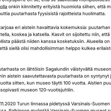
olla
onkin kiinnitetty erityistä huomiota siihen, että
uttia puutarhasta fyysisistä rajoitteista huolimatta.
tarjoaa eri aistein havaittavia kokemuksia: puutarhan
stella, koskea ja katsella. Kasvit on sijoitettu niin, e
ista päästä niiden kanssa kosketuksiin. Alueella on 
että siellä olisi mahdollisimman helppo kulkea erilai
utarhasta on lähtöisin Sagalundin väistyvältä museo
nin aistein saavutettavasta puutarhasta on syntynyt 
tta sitten, kun museo täytti 100 vuotta. Aistien puu
 sopivasti museon 120-vuotisjuhliin.
 4.11.2020 Turun linnassa pidetyssä Varsinais-Suomen
a. Palkinnon myöntää Varsinais-Suomen museot ry