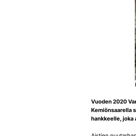
Vuoden 2020 Va
Kemiönsaarella si
hankkeelle, joka 
Aistien puutarhan