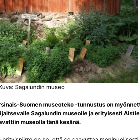
Kuva: Sagalundin museo
rsinais-Suomen museoteko -tunnustus on myönnet
jaitsevalle Sagalundin museolle ja erityisesti Aisti
avattiin museolla tänä kesänä.
 erityispiirre on se, että se saavuttaa monipuolisesti 