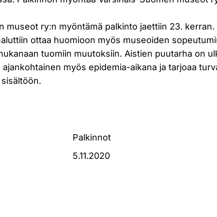
 museot ry:n myöntämä palkinto jaettiin 23. kerran
 haluttiin ottaa huomioon myös museoiden sopeutum
mukanaan tuomiin muutoksiin. Aistien puutarha on ulk
 ajankohtainen myös epidemia-aikana ja tarjoaa turva
sisältöön.
Palkinnot
5.11.2020