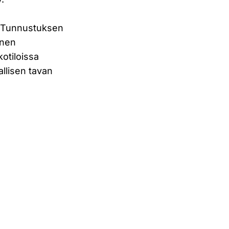
. Tunnustuksen
inen
otiloissa
llisen tavan