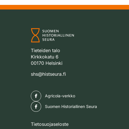
Tieteiden talo
Kirkkokatu 6
00170 Helsinki
shs@histseura.fi
Facebook
Agricola-verkko
Facebook
Suomen Historiallinen Seura
Tietosuojaseloste