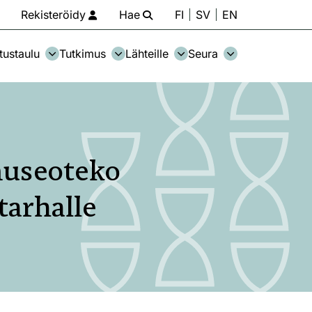
Rekisteröidy
Hae
FI
SV
EN
tustaulu
Tutkimus
Lähteille
Seura
museoteko
tarhalle