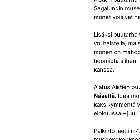
Sagalundin muse
monet voisivat na
Lisäksi puutarha 
voi haistella, mai
monen on mahdoll
huomiota siihen, 
kanssa.
Ajatus Aistien pu
Näseltä
. Idea mo
kaksikymmentä vuo
elokuussa – juuri
Palkinto jaettiin
museokokouksess