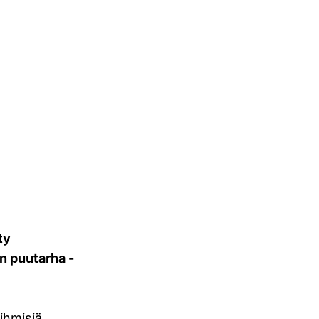
ty
en puutarha -
ihmisiä.