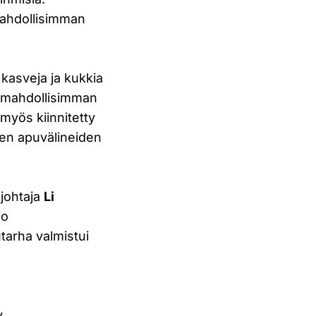
 mahdollisimman
 kasveja ja kukkia
ttä mahdollisimman
myös kiinnitetty
sten apuvälineiden
njohtaja
Li
jo
tarha valmistui
.