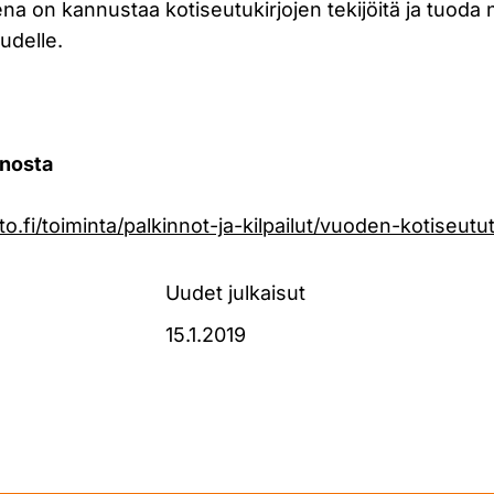
eena on kannustaa kotiseutukirjojen tekijöitä ja tuoda
uudelle.
nnosta
to.fi/toiminta/palkinnot-ja-kilpailut/vuoden-kotiseutu
Uudet julkaisut
15.1.2019