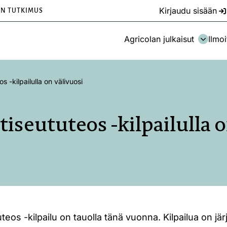
Kirjaudu sisään
EN TUTKIMUS
Agricolan julkaisut
Ilmoi
 -kilpailulla on välivuosi
iseututeos -kilpailulla o
eos -kilpailu on tauolla tänä vuonna. Kilpailua on järj