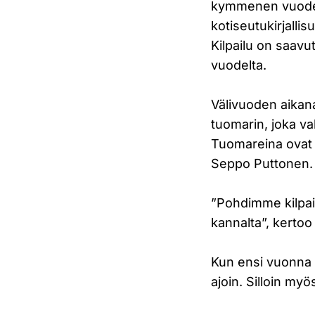
kymmenen vuoden 
kotiseutukirjallis
Kilpailu on saav
vuodelta.
Välivuoden aikana 
tuomarin, joka val
Tuomareina ovat to
Seppo Puttonen.
”Pohdimme kilpai
kannalta”, kertoo 
Kun ensi vuonna k
ajoin. Silloin myö