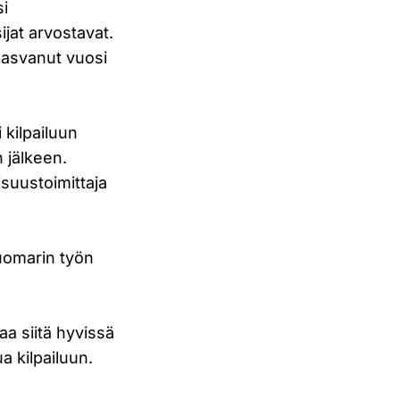
si
sijat arvostavat.
kasvanut vuosi
 kilpailuun
n jälkeen.
isuustoimittaja
uomarin työn
aa siitä hyvissä
a kilpailuun.