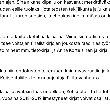
ajan. Sinä aikana kilpailu on kasvanut merkittäväk
uuden esille tuojaksi, jota teosten tekijäkunta ja julkai
uttanut suuren suosion, ja ehdokaskirjojen määrä on 
on tarkoitus kehittää kilpailua. Viimeisin uudistus toi
itsee voittajan finalistikirjojen joukosta raadin esityö
imineet mm. tietokirjailija Anna Kortelainen ja kirjall
lua niin ehdotusten tekemisen kuin myös raadin ja t
Kotiseutuliiton toiminnanjohtaja Riitta Vanhatalo.
ilpailu avataan taas uudelleen, Kotiseutuliitto tiedott
s vuosina 2018–2019 ilmestyneet kirjat voivat osallistu