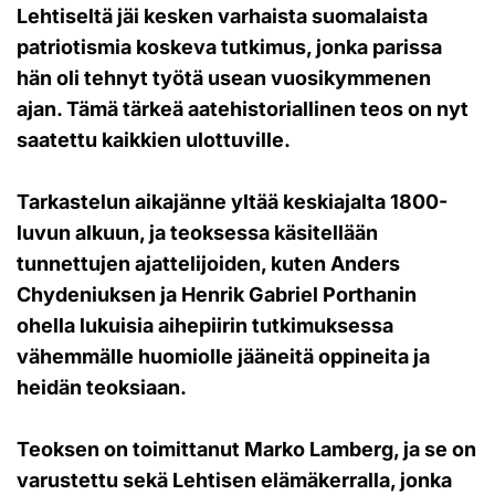
Lehtiseltä jäi kesken varhaista suomalaista
patriotismia koskeva tutkimus, jonka parissa
hän oli tehnyt työtä usean vuosikymmenen
ajan.
Tämä tärkeä aatehistoriallinen teos on nyt
saatettu kaikkien ulottuville.
Tarkastelun aikajänne yltää keskiajalta 1800-
luvun alkuun, ja teoksessa käsitellään
tunnettujen ajattelijoiden, kuten Anders
Chydeniuksen ja Henrik Gabriel Porthanin
ohella lukuisia aihepiirin tutkimuksessa
vähemmälle huomiolle jääneitä oppineita ja
heidän teoksiaan.
Teoksen on toimittanut Marko Lamberg, ja se on
varustettu sekä Lehtisen elämäkerralla, jonka