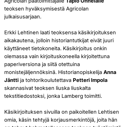
Agricolan päätoimittajalle
Tapio Onnelalle
teoksen hyväksymisestä Agricolan
julkaisusarjaan.
Erkki Lehtinen laati teoksensa käsikirjoituksen
aikakautena, jolloin historiantutkijat eivät juuri
käyttäneet tietokoneita. Käsikirjoitus onkin
olemassa vain kirjoituskoneella kirjoitettuna
paperiversiona ja siitä otettuina
monistejäljennöksinä. Historianopiskelija
Anna
Jäntti
ja tohtorikoulutettava
Petteri Impola
skannasivat teoksen liuska liuskalta
tekstitiedostoksi, jonka Lamberg toimitti.
Käsikirjoituksen sivuilla on paikoitellen Lehtisen
omia, käsin tehtyjä korjausmerkintöjä, joita hän