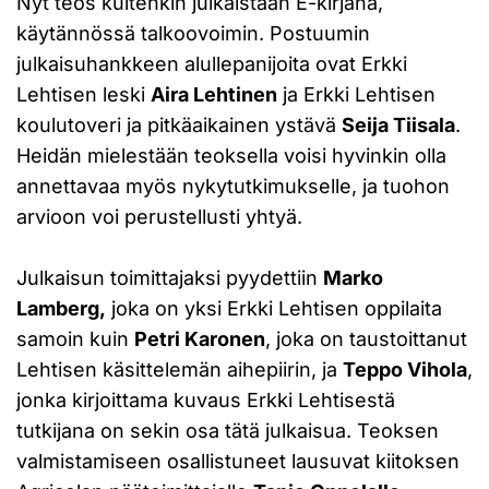
Nyt teos kuitenkin julkaistaan E-kirjana,
käytännössä talkoovoimin. Postuumin
julkaisuhankkeen alullepanijoita ovat Erkki
Lehtisen leski
Aira Lehtinen
ja Erkki Lehtisen
koulutoveri ja pitkäaikainen ystävä
Seija Tiisala
.
Heidän mielestään teoksella voisi hyvinkin olla
annettavaa myös nykytutkimukselle, ja tuohon
arvioon voi perustellusti yhtyä.
Julkaisun toimittajaksi pyydettiin
Marko
Lamberg,
joka on yksi Erkki Lehtisen oppilaita
samoin kuin
Petri Karonen
, joka on taustoittanut
Lehtisen käsittelemän aihepiirin, ja
Teppo Vihola
,
jonka kirjoittama kuvaus Erkki Lehtisestä
tutkijana on sekin osa tätä julkaisua. Teoksen
valmistamiseen osallistuneet lausuvat kiitoksen