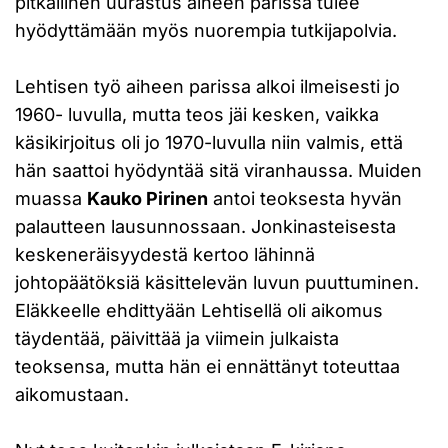
pitkällinen uurastus aiheen parissa tulee
hyödyttämään myös nuorempia tutkijapolvia.
Lehtisen työ aiheen parissa alkoi ilmeisesti jo
1960- luvulla, mutta teos jäi kesken, vaikka
käsikirjoitus oli jo 1970-luvulla niin valmis, että
hän saattoi hyödyntää sitä viranhaussa. Muiden
muassa
Kauko Pirinen
antoi teoksesta hyvän
palautteen lausunnossaan. Jonkinasteisesta
keskeneräisyydestä kertoo lähinnä
johtopäätöksiä käsittelevän luvun puuttuminen.
Eläkkeelle ehdittyään Lehtisellä oli aikomus
täydentää, päivittää ja viimein julkaista
teoksensa, mutta hän ei ennättänyt toteuttaa
aikomustaan.