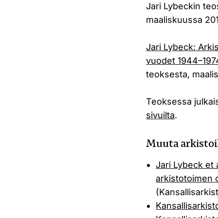
Jari Lybeckin teo
maaliskuussa 201
Jari Lybeck: Arki
vuodet 1944–197
teoksesta, maali
Teoksessa julkai
sivuilta
.
Muuta arkistoih
Jari Lybeck et 
arkistotoimen o
(Kansallisarkis
Kansallisarkist