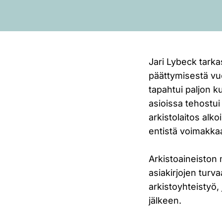
Jari Lybeck tark
päättymisestä vu
tapahtui paljon 
asioissa tehostui
arkistolaitos alk
entistä voimakka
Arkistoaineiston m
asiakirjojen tur
arkistoyhteistyö,
jälkeen.