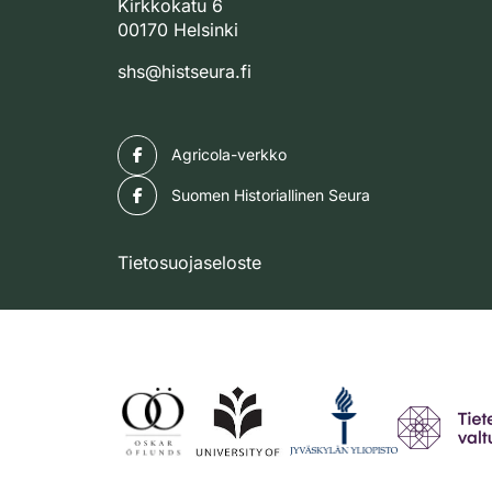
Kirkkokatu 6
00170 Helsinki
shs@histseura.fi
Facebook
Agricola-verkko
Facebook
Suomen Historiallinen Seura
Tietosuojaseloste