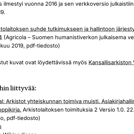
s ilmestyi vuonna 2016 ja sen verkkoversio julkaistii
9.
stolaitoksen suhde tutkimukseen ja hallintoon järjest
4
(Agricola – Suomen humanistiverkon julkaisema ve
skuu 2019, pdf-tiedosto)
stut kuvat ovat löydettävissä myös
Kansallisarkiston
in liittyvää:
al: Arkistot yhteiskunnan toimiva muisti. Asiakirjahall
ppikirja.
Arkistolaitoksen toimituksia 2 Versio 1.0. 2
to, pdf-tiedosto)
o