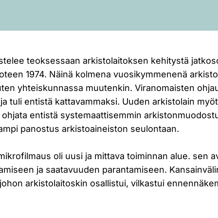
astelee teoksessaan arkistolaitoksen kehitystä jatko
oteen 1974. Näinä kolmena vuosikymmenenä arkisto
kuten yhteiskunnassa muutenkin. Viranomaisten ohja
 ja tuli entistä kattavammaksi. Uuden arkistolain myö
oi ohjata entistä systemaattisemmin arkistonmuodostus
ampi panostus arkistoaineiston seulontaan.
ikrofilmaus oli uusi ja mittava toiminnan alue. sen avu
vaamiseen ja saatavuuden parantamiseen. Kansainväl
 johon arkistolaitoskin osallistui, vilkastui ennennä