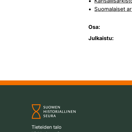
Kansallisarkis
Suomalaiset ark
Osa:
Julkaistu:
Tieteiden talo