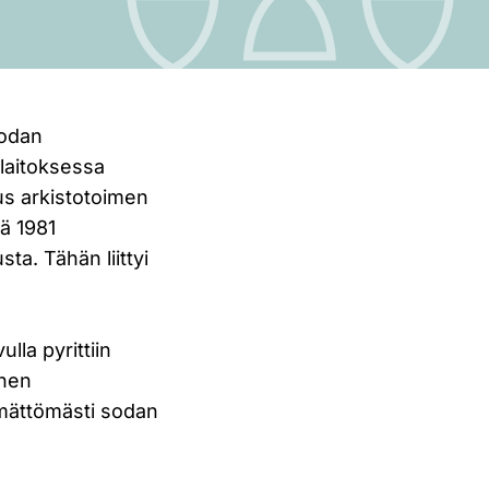
sodan
laitoksessa
us arkistotoimen
tä 1981
ta. Tähän liittyi
lla pyrittiin
inen
kemättömästi sodan