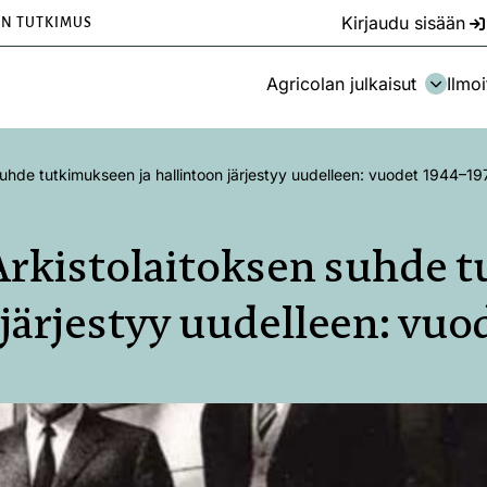
Kirjaudu sisään
EN TUTKIMUS
Agricolan julkaisut
Ilmoi
suhde tutkimukseen ja hallintoon järjestyy uudelleen: vuodet 1944–19
 Arkistolaitoksen suhde
 järjestyy uudelleen: vu