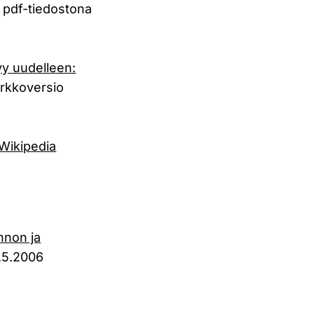
n pdf-tiedostona
yy uudelleen:
rkkoversio
 Wikipedia
innon ja
2.5.2006