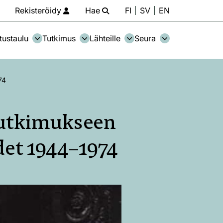
Rekisteröidy
Hae
FI
SV
EN
tustaulu
Tutkimus
Lähteille
Seura
74
 tutkimukseen
odet 1944–1974