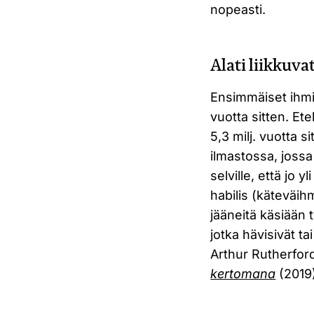
nopeasti.
Alati liikkuva
Ensimmäiset ihmis
vuotta sitten. Et
5,3 milj. vuotta s
ilmastossa, jossa
selville, että jo 
habilis (käteväi
jääneitä käsiään 
jotka hävisivät ta
Arthur Rutherfor
kertomana
(2019