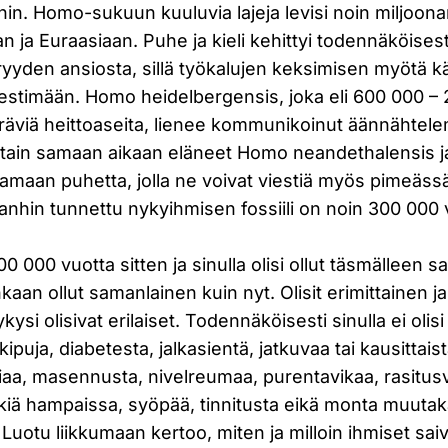
hin. Homo-sukuun kuuluvia lajeja levisi noin miljoo
aan ja Euraasiaan. Puhe ja kieli kehittyi todennäköise
yyden ansiosta, sillä työkalujen keksimisen myötä kä
iestimään. Homo heidelbergensis, joka eli 600 000 –
teräviä heittoaseita, lienee kommunikoinut äännähtelem
tain samaan aikaan eläneet Homo neandethalensis 
tamaan puhetta, jolla ne voivat viestiä myös pimeäss
anhin tunnettu nykyihmisen fossiili on noin 300 000 
100 000 vuotta sitten ja sinulla olisi ollut täsmälleen
enkaan ollut samanlainen kuin nyt. Olisit erimittainen j
ysi olisivat erilaiset. Todennäköisesti sinulla ei oli
ipuja, diabetesta, jalkasientä, jatkuvaa tai kausittais
ariaa, masennusta, nivelreumaa, purentavikaa, rasitu
kiä hampaissa, syöpää, tinnitusta eikä monta muutak
tu liikkumaan kertoo, miten ja milloin ihmiset saiva