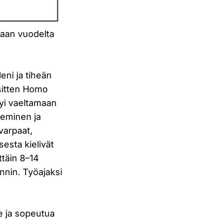
kaan vuodelta
leni ja tiheän
a sitten Homo
styi vaeltamaan
eleminen ja
varpaat,
sesta kielivät
ittäin 8–14
nnin. Työajaksi
le ja sopeutua