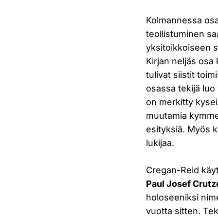
Kolmannessa osass
teollistuminen sa
yksitoikkoiseen se
Kirjan neljäs osa
tulivat siistit to
osassa tekijä luo
on merkitty kyse
muutamia kymmeniä 
esityksiä. Myös ki
lukijaa.
Cregan-Reid käyt
Paul Josef Crutz
holoseeniksi nime
vuotta sitten. T