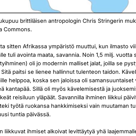
upuu brittiläisen antropologin Chris Stringerin mu
ia Commons.
tta sitten Afrikassa ympäristö muuttui, kun ilmasto vii
alle tuli avointa maata, savannia. Noin 1,5 milj. vuott
yihminen) oli jo modernin malliset jalat, joilla se py
 Sitä paitsi se lienee hallinnut tulenteon taidon. Käv
ille helppoa, koska sen jaloissa oli samansuuntaiset 
reä kantapää. Sillä oli myös kävelemisestä ja juoksemi
yhkeät reisiluun yläpäät. Savannilla ihminen liikkui päiv
a teki työtä ruokansa hankkimiseksi vain muutaman tu
uusi tuntia päivässä.
aan liikkuvat ihmiset alkoivat levittäytyä yhä laajemmal