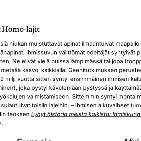
t Homo-lajit
iä hiukan muistuttavat apinat ilmaantuivat maapalloll
elänapinat, ihmissuvun välittömät edeltäjät syntyivät 
itten. Ne elivät vielä puissa lämpimässä tai jopa troo
 metsää kasvoi kaikkialla. Geenitutkimuksen peruste
yli 2 milj. vuotta sitten syntyi ensimmäinen ihmisen kal
hminen), joka pystyi kävelemään pystyssä ja käyttämä
työkalujen valmistamiseen. Sittemmin syntyi monta mu
i sulautuivat toisiin lajeihin. – Ihmisen alkuvaiheet tu
din teoksen
Lyhyt historia meistä kaikista: Ihmiskun
).