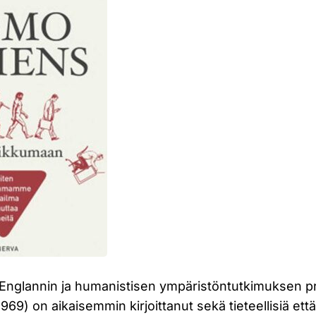
n Englannin ja humanistisen ympäristöntutkimuksen p
1969) on aikaisemmin kirjoittanut sekä tieteellisiä ett