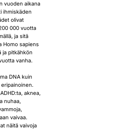
nan vuoden aikana
sti ihmiskäden
det olivat
 200 000 vuotta
ällä, ja sitä
ja Homo sapiens
ä ja pitkähkön
vuotta vanha.
 sama DNA kuin
a eripainoinen.
si ADHD:ta, aknea,
ta nuhaa,
svammoja,
aan vaivaa.
t näitä vaivoja