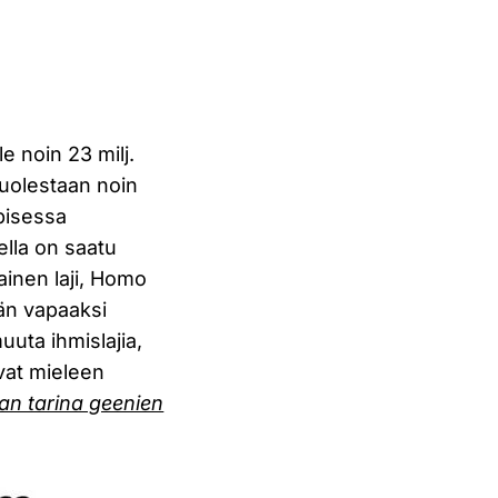
e noin 23 milj.
puolestaan noin
ppisessa
ella on saatu
tainen laji, Homo
än vapaaksi
uta ihmislajia,
ovat mieleen
nan tarina geenien