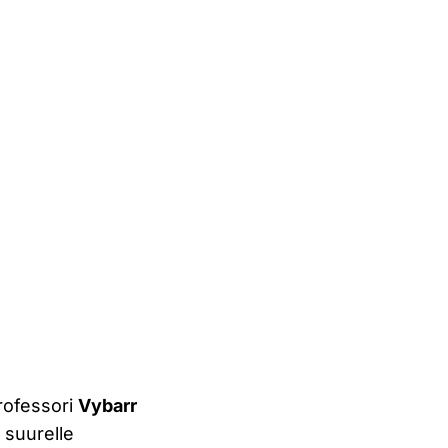
rofessori
Vybarr
ä suurelle