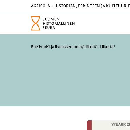
AGRICOLA – HISTORIAN, PERINTEEN JA KULTTUURI
Etusivu
/
Kirjallisuusseuranta
/
Liikettä! Liikettä!