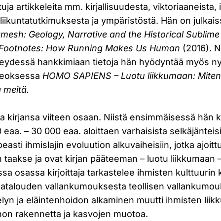
ttuja artikkeleita mm. kirjallisuudesta, viktoriaaneista,
liikuntatutkimuksesta ja ympäristöstä. Hän on julkai
mesh: Geology, Narrative and the Historical Sublime 
Footnotes: How Running Makes Us Human
(2016). 
hteydessä hankkimiaan tietoja hän hyödyntää myös ny
 teoksessa
HOMO SAPIENS – Luotu liikkumaan: Mit
 meitä.
 kirjansa viiteen osaan. Niistä ensimmäisessä hän k
eaa. – 30 000 eaa. aloittaen varhaisista selkäjänteisis
asti ihmislajin evoluution alkuvaiheisiin, jotka ajoitt
taakse ja ovat kirjan pääteeman – luotu liikkumaan 
ssa osassa kirjoittaja tarkastelee ihmisten kulttuurin
maatalouden vallankumouksesta teollisen vallankumo
elyn ja eläintenhoidon alkaminen muutti ihmisten liikk
hon rakennetta ja kasvojen muotoa.