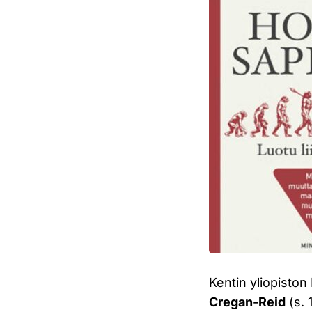
Kentin yliopisto
Cregan-Reid
(s. 