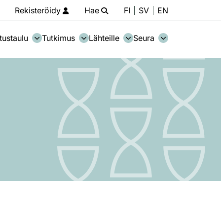
Rekisteröidy
Hae
FI
SV
EN
tustaulu
Tutkimus
Lähteille
Seura