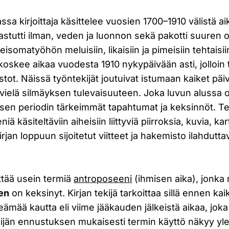
a kirjoittaja käsittelee vuosien 1700–1910 välistä aik
astutti ilman, veden ja luonnon sekä pakotti suuren 
isomatyöhön meluisiin, likaisiin ja pimeisiin tehtaisiin
 koskee aikaa vuodesta 1910 nykypäivään asti, jolloin 
imistot. Näissä työntekijät joutuivat istumaan kaiket pä
 vielä silmäyksen tulevaisuuteen. Joka luvun alussa on
isen periodin tärkeimmät tapahtumat ja keksinnöt. 
käsiteltäviin aiheisiin liittyviä piirroksia, kuvia, kart
rjan loppuun sijoitetut viitteet ja hakemisto ilahdutt
tää usein termiä
antroposeeni
(ihmisen aika), jonka
en
on keksinyt. Kirjan tekijä tarkoittaa sillä ennen k
ämää kautta eli viime jääkauden jälkeistä aikaa, joka 
ekijän ennustuksen mukaisesti termin käyttö näkyy yl