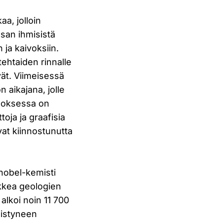
aa, jolloin
osan ihmisistä
 ja kaivoksiin.
tehtaiden rinnalle
ivät. Viimeisessä
 aikajana, jolle
Teoksessa on
toja ja graafisia
avat kiinnostunutta
 nobel-kemisti
aikkea geologien
alkoi noin 11 700
eistyneen