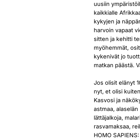
uusiin ympäristöi
kaikkialle Afrikk
kykyjen ja näppär
harvoin vapaat v
sitten ja kehitti 
myöhemmät, osit
kykenivät jo tuot
matkan päästä. V
Jos olisit elänyt 
nyt, et olisi kuit
Kasvosi ja näkökyk
astmaa, alaselän k
lättäjalkoja, mal
rasvamaksaa, rei
HOMO SAPIENS: Luo