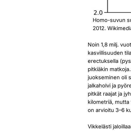
Homo-suvun suk
2012. Wikimed
Noin 1,8 milj. vuo
kasvillisuuden til
erectuksella (pyst
pitkiäkin matkoja.
juokseminen oli s
jalkaholvi ja pyö
pitkät raajat ja j
kilometriä, mutt
on arvioitu 3–6 k
Vikkelästi jaloill