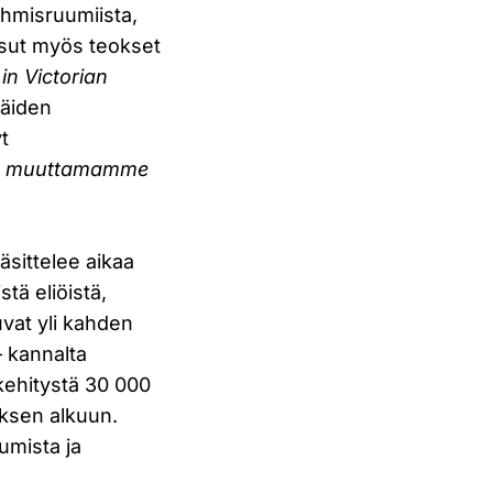
 ihmisruumiista,
ssut myös teokset
in Victorian
Näiden
t
en muuttamamme
äsittelee aikaa
tä eliöistä,
uvat yli kahden
– kannalta
 kehitystä 30 000
uksen alkuun.
umista ja