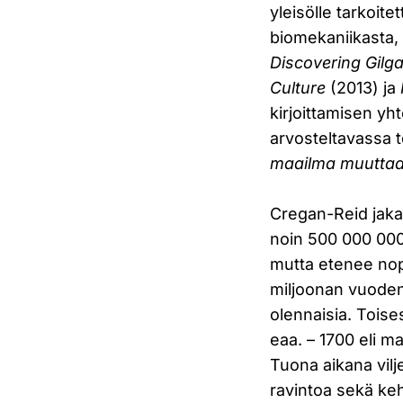
yleisölle tarkoite
biomekaniikasta, 
Discovering Gilga
Culture
(2013) ja
kirjoittamisen y
arvosteltavassa
maailma muuttaa
Cregan-Reid jakaa
noin 500 000 000 
mutta etenee nope
miljoonan vuoden 
olennaisia. Toise
eaa. – 1700 eli 
Tuona aikana vilj
ravintoa sekä ke