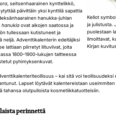
ora
, seitsenhaarainen kynttelikkö,
tyttää päivittäin yksi kynttilä sapattia
Kellot symbol
hdeksänhaarainen hanukka-juhlan
ja julistusta.
ä
hanukia
ovat aikojen saatossa ja
puolestaan la
öön tullessaan kutistuneet ja
ilmoittavat, k
ä neljä. Adventtikalenterin edeltäjiksi
Kirjan kuvitus
lattiaan piirretyt liituviivat, joita
sassa 1800–1900-lukujen taitteessa
ustetut pyhimyksenkuvat.
nttikalenteriteollisuus – kai sitä voi teollisuudeksi 
ntunut. Lapset löytävät kalentereistaan useimmiten n
tä tahansa olutpulloista kosmetiikkatuotteisiin.
laista perinnettä