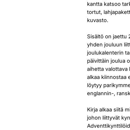
kantta katsoo tark
tortut, lahjapake
kuvasto.
Sisältö on jaettu 
yhden jouluun liit
joulukalenterin ta
päivittäin joulua 
aihetta valottava 
alkaa kiinnostaa
löytyy parikymme
englannin-, ranska
Kirja alkaa siitä 
johon liittyvät kynt
Adventtikynttilöi