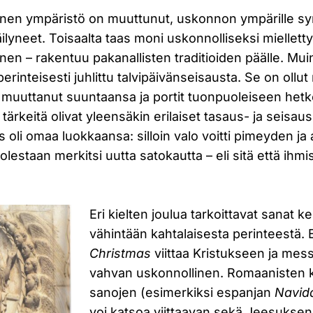
inen ympäristö on muuttunut, uskonnon ympärille sy
säilyneet. Toisaalta taas moni uskonnolliseksi miellett
minen – rakentuu pakanallisten traditioiden päälle. Mui
erinteisesti juhlittu talvipäivänseisausta. Se on ollu
on muuttanut suuntaansa ja portit tuonpuoleiseen het
ärkeitä olivat yleensäkin erilaiset tasaus- ja seisau
s oli omaa luokkaansa: silloin valo voitti pimeyden ja 
olestaan merkitsi uutta satokautta – eli sitä että ihmi
Eri kielten joulua tarkoittavat sanat k
vähintään kahtalaisesta perinteestä. 
Christmas
viittaa Kristukseen ja mess
vahvan uskonnollinen. Romaanisten ki
sanojen (esimerkiksi espanjan
Navid
voi katsoa viittaavan sekä Jeesukse