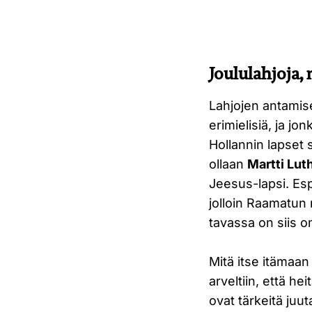
Joululahjoja,
Lahjojen antamis
erimielisiä, ja jon
Hollannin lapset 
ollaan
Martti Lut
Jeesus-lapsi. Esp
jolloin Raamatun 
tavassa on siis o
Mitä itse itämaan 
arveltiin, että he
ovat tärkeitä ju