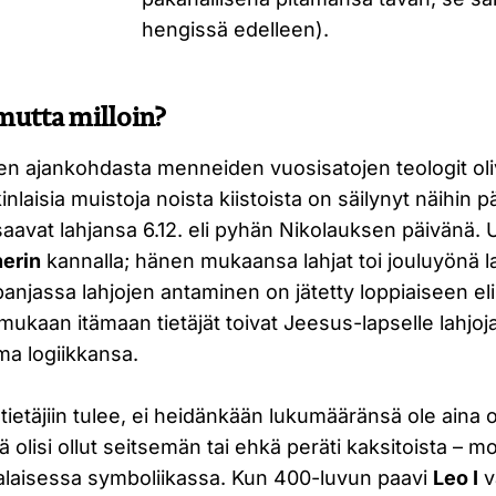
hengissä edelleen).
 mutta milloin?
en ajankohdasta menneiden vuosisatojen teologit oli
kinlaisia muistoja noista kiistoista on säilynyt näihin p
saavat lahjansa 6.12. eli pyhän Nikolauksen päivänä.
herin
kannalla; hänen mukaansa lahjat toi jouluyönä la
anjassa lahjojen antaminen on jätetty loppiaiseen el
mukaan itämaan tietäjät toivat Jeesus-lapselle lahjoj
ma logiikkansa.
tietäjiin tulee, ei heidänkään lukumääränsä ole aina ol
itä olisi ollut seitsemän tai ehkä peräti kaksitoista – 
utalaisessa symboliikassa. Kun 400-luvun paavi
Leo I
v