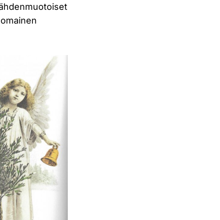
a tähdenmuotoiset
usomainen