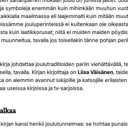
n sananparren mukaan joulu on juhlista jaloin. Joulu
ja ja symboleja enemmän kuin mihinkään muuhun vuotu
kaikkialla maailmassa eli laajemmalti kuin mitään muut
ämissämme jouluperinteissä ei kuitenkaan ole oikeas
sta kuin laatikkoruoat; niitä ei muiden maiden pöydist
muunneltua, tavalla jos toisellakin tänne pohjan peril
kirja johdattaa joulutraditioiden pariin viehättävällä, 
ella, tavalla. Kirjan kirjoittaja on
Liisa Väisänen
, taide
ka on aiemmin avannut lukijoille ja katsojille erilaist
a useissa kirjoissa ja tv-sarjoissa.
 alkaa
kirjan kansi henkii joulutunnelmaa: se hohtaa punaista