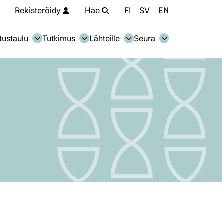
Rekisteröidy
Hae
FI
SV
EN
tustaulu
Tutkimus
Lähteille
Seura