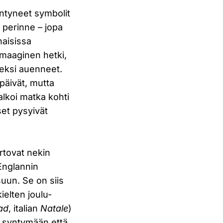
ntyneet symbolit
y perinne – jopa
naisissa
t maaginen hetki,
keksi auenneet.
späivät, mutta
alkoi matka kohti
set pysyivät
ertovat nekin
Englannin
uun. Se on siis
elten joulu-
ad
, italian
Natale
)
n syntymään että