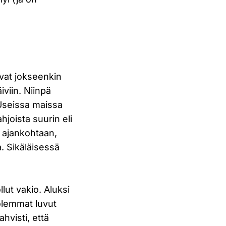
vat jokseenkin
äiviin. Niinpä
 Useissa maissa
hjoista suurin eli
i ajankohtaan,
a. Sikäläisessä
lut vakio. Aluksi
molemmat luvut
ahvisti, että