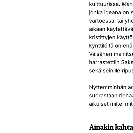
kulttuurissa.
Men
jonka ideana on sy
vartoessa, tai y
aikaan käytettäv
kristittyjen käytt
kynttilöitä on enä
Väisänen mainitsee 
harrastettiin Sak
sekä seinille rip
Nyttemminhän adve
suorastaan riehaa
aikuiset miltei mi
Ainakin kahta