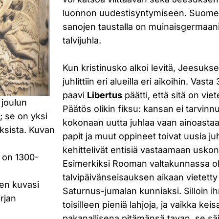
luonnon uudestisyntymiseen. Suomen 
sanojen taustalla on muinaisgermaa
talvijuhla.
Kun kristinusko alkoi levitä, Jeesuk
juhlittiin eri alueilla eri aikoihin. Vast
paavi
Libertus
päätti, että sitä on viet
 joulun
Päätös olikin fiksu: kansan ei tarvin
; se on yksi
kokonaan uutta juhlaa vaan ainoastaa
ksista. Kuvan
papit ja muut oppineet toivat uusia juh
kehittelivät entisiä vastaamaan usko
 on 1300-
Esimerkiksi Rooman valtakunnassa ol
talvipäivänseisauksen aikaan vietetty
en kuvasi
Saturnus-jumalan kunniaksi. Silloin i
rjan
toisilleen pieniä lahjoja, ja vaikka keis
pakanallisena pitämänsä tavan, se säil