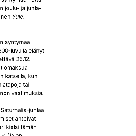
joulu- ja juhla-
ninen
Yule
,
sen syntymää
a 300-luvulla elänyt
ettävä 25.12.
nut omaksua
n katsella, kun
latapoja tai
nnon vaatimuksia.
i
 Saturnalia-juhlaa
hmiset antoivat
ari kielsi tämän
yi (ja on