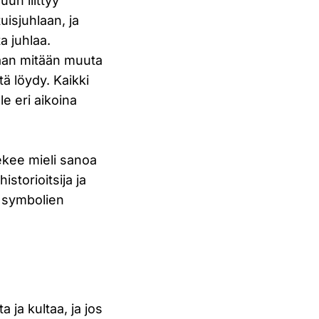
un liittyy
isjuhlaan, ja
a juhlaa.
taan mitään muuta
ä löydy. Kaikki
le eri aikoina
tekee mieli sanoa
historioitsija ja
en symbolien
 ja kultaa, ja jos