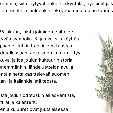
emmin, siitä löytyvät enkelit ja kynttilät, hyasintit j
ttien rusetit ja joulupukin reki ynnä muu joulun tunn
25 lukuun, joista jokainen esittelee
tyvän symbolin. Kirjaa voi siis käyttää
paan eli tutkia traditioiden taustaa
odotellessaan. Jokaiseen lukuun liittyy
kuva, ja jos joulun kulttuurihistoria
 enemmänkin, lähdeluettelon avulla
ntä aihetta käsittelevää suomen-,
n- ja italiankielistä teosta.
mistä joulun odotuskin eli adventista,
tilät ja kalenterit.
den alkujuuret ovat juutalaisessa