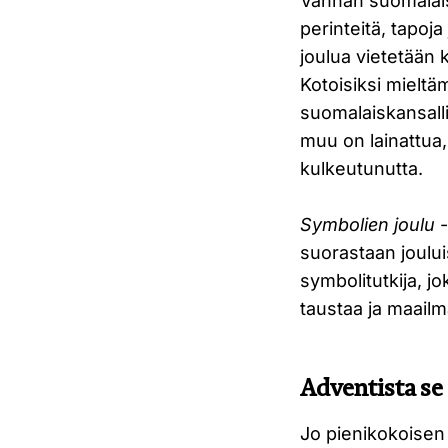
Vanhan suomalaise
perinteitä, tapo
joulua vietetään 
Kotoisiksi mielt
suomalaiskansalli
muu on lainattua, 
kulkeutunutta.
Symbolien joulu
-
suorastaan jouluis
symbolitutkija, jo
taustaa ja maailma
Adventista se
Jo pienikokoisen 