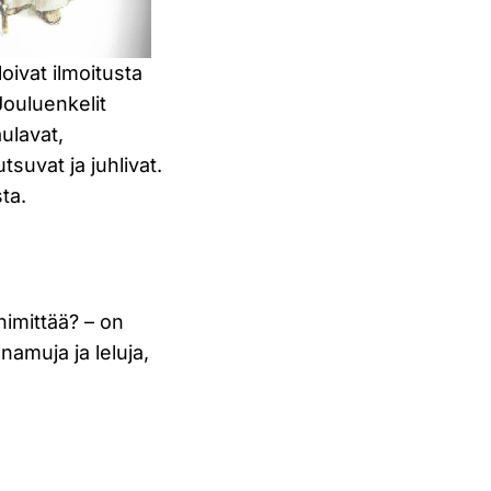
oivat ilmoitusta
 Jouluenkelit
ulavat,
utsuvat ja juhlivat.
ta.
nimittää? – on
amuja ja leluja,