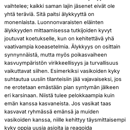
vaihtelee; kaikki saman lajin jäsenet eivät ole
yhtä teräviä. Sitä paitsi älykkyyttä on
monenlaista. Luonnonvaraisten eläinten
älykkyyden mittaamisessa tutkijoiden kyvyt
joutuvat koetukselle, kun on kehitettävä yhä
vaativampia koeasetelmia. Älykkyys on osittain
synnynnäistä, mutta myös poikasvaiheen
kasvuympäristön virikkeellisyys ja turvallisuus
vaikuttavat siihen. Esimerkiksi vasikoiden kyky
suhtautua uusiin tilanteisiin jää vajavaiseksi, jos
ne erotetaan emästään pian syntymän jälkeen
eri karsinaan. Niistä tulee pelokkaampia kuin
emän kanssa kasvaneista. Jos vasikat taas
kasvavat ryhmässä emänsä ja muiden
vasikoiden kanssa, niille kehittyy täysmittaisempi
kyky oppia uusia asioita ja reagoida