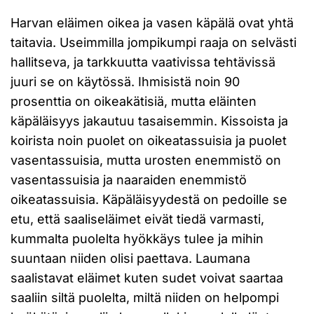
Harvan eläimen oikea ja vasen käpälä ovat yhtä
taitavia. Useimmilla jompikumpi raaja on selvästi
hallitseva, ja tarkkuutta vaativissa tehtävissä
juuri se on käytössä. Ihmisistä noin 90
prosenttia on oikeakätisiä, mutta eläinten
käpäläisyys jakautuu tasaisemmin. Kissoista ja
koirista noin puolet on oikeatassuisia ja puolet
vasentassuisia, mutta urosten enemmistö on
vasentassuisia ja naaraiden enemmistö
oikeatassuisia. Käpäläisyydestä on pedoille se
etu, että saaliseläimet eivät tiedä varmasti,
kummalta puolelta hyökkäys tulee ja mihin
suuntaan niiden olisi paettava. Laumana
saalistavat eläimet kuten sudet voivat saartaa
saaliin siltä puolelta, miltä niiden on helpompi