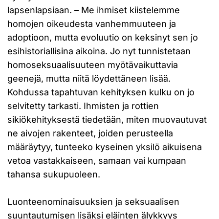
lapsenlapsiaan. – Me ihmiset kiistelemme
homojen oikeudesta vanhemmuuteen ja
adoptioon, mutta evoluutio on keksinyt sen jo
esihistoriallisina aikoina. Jo nyt tunnistetaan
homoseksuaalisuuteen myötävaikuttavia
geenejä, mutta niitä löydettäneen lisää.
Kohdussa tapahtuvan kehityksen kulku on jo
selvitetty tarkasti. Ihmisten ja rottien
sikiökehityksestä tiedetään, miten muovautuvat
ne aivojen rakenteet, joiden perusteella
määräytyy, tunteeko kyseinen yksilö aikuisena
vetoa vastakkaiseen, samaan vai kumpaan
tahansa sukupuoleen.
Luonteenominaisuuksien ja seksuaalisen
suuntautumisen lisäksi eläinten älykkyys