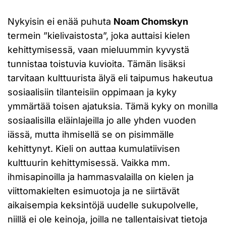
Nykyisin ei enää puhuta
Noam Chomskyn
termein ”kielivaistosta”, joka auttaisi kielen
kehittymisessä, vaan mieluummin kyvystä
tunnistaa toistuvia kuvioita. Tämän lisäksi
tarvitaan kulttuurista älyä eli taipumus hakeutua
sosiaalisiin tilanteisiin oppimaan ja kyky
ymmärtää toisen ajatuksia. Tämä kyky on monilla
sosiaalisilla eläinlajeilla jo alle yhden vuoden
iässä, mutta ihmisellä se on pisimmälle
kehittynyt. Kieli on auttaa kumulatiivisen
kulttuurin kehittymisessä. Vaikka mm.
ihmisapinoilla ja hammasvalailla on kielen ja
viittomakielten esimuotoja ja ne siirtävät
aikaisempia keksintöjä uudelle sukupolvelle,
niillä ei ole keinoja, joilla ne tallentaisivat tietoja