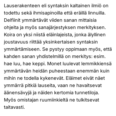
Lauserakenteen eli syntaksin kaltainen ilmiö on
todettu sekä ihmisapinoilla että eräillä linnuilla.
Delfiinit ymmärtävät viiden sanan mittaisia
ohjeita ja myös sanajärjestyksen merkityksen.
Koira on yksi niistä eläinlajeista, jonka älyllinen
joustavuus riittää yksinkertaisen syntaksin
ymmärtämiseen. Se pystyy oppimaan myös, että
kahden sanan yhdistelmillä on merkitys: esim.
hae luu, hae keppi. Monet luulevat lemmikkiensä
ymmärtävän heidän puheestaan enemmän kuin
mihin ne todella kykenevät. Eläimet eivät näet
ymmärrä pitkiä lauseita, vaan ne havaitsevat
äänensävyjä ja näiden kertomia tunnetiloja.
Myös omistajan ruumiinkieltä ne tulkitsevat
taitavasti.