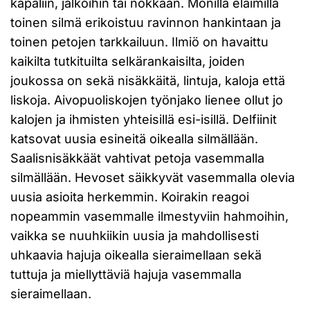
käpäliin, jalkoihin tai nokkaan. Monilla eläimillä
toinen silmä erikoistuu ravinnon hankintaan ja
toinen petojen tarkkailuun. Ilmiö on havaittu
kaikilta tutkituilta selkärankaisilta, joiden
joukossa on sekä nisäkkäitä, lintuja, kaloja että
liskoja. Aivopuoliskojen työnjako lienee ollut jo
kalojen ja ihmisten yhteisillä esi-isillä. Delfiinit
katsovat uusia esineitä oikealla silmällään.
Saalisnisäkkäät vahtivat petoja vasemmalla
silmällään. Hevoset säikkyvät vasemmalla olevia
uusia asioita herkemmin. Koirakin reagoi
nopeammin vasemmalle ilmestyviin hahmoihin,
vaikka se nuuhkiikin uusia ja mahdollisesti
uhkaavia hajuja oikealla sieraimellaan sekä
tuttuja ja miellyttäviä hajuja vasemmalla
sieraimellaan.