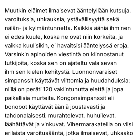
Muutkin eläimet ilmaisevat ääntelyllään kutsuja,
varoituksia, uhkauksia, ystävällisyyttä sekä
nälän- ja kylmäntunnetta. Kaikkia ääniä ihminen
ei edes kuule, koska ne ovat niin korkeita, ja
vaikka kuulisikin, ei havaitsisi ääntelyssä eroja.
Varsinkin apinoiden viestintä on kiinnostanut
tutkijoita, koska sen on ajateltu valaisevan
ihmisen kielen kehitystä. Luonnonvaraiset
simpanssit käyttävät viittomia ja huudahduksia;
niillä on peräti 120 vakiintunutta elettä ja jopa
paikallisia murteita. Kongonsimpanssit eli
bonobot käyttävät ääniä joustavasti ja
tahdonalaisesti: murahtelevat, huhuilevat,
läähättävät ja vinkuvat. Vihermarakateilla on viisi
erilaista varoitusääntä, jotka ilmaisevat, uhkaako