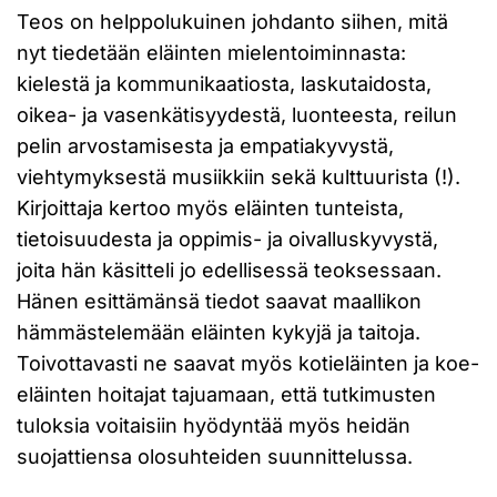
Teos on helppolukuinen johdanto siihen, mitä
nyt tiedetään eläinten mielentoiminnasta:
kielestä ja kommunikaatiosta, laskutaidosta,
oikea- ja vasenkätisyydestä, luonteesta, reilun
pelin arvostamisesta ja empatiakyvystä,
viehtymyksestä musiikkiin sekä kulttuurista (!).
Kirjoittaja kertoo myös eläinten tunteista,
tietoisuudesta ja oppimis- ja oivalluskyvystä,
joita hän käsitteli jo edellisessä teoksessaan.
Hänen esittämänsä tiedot saavat maallikon
hämmästelemään eläinten kykyjä ja taitoja.
Toivottavasti ne saavat myös kotieläinten ja koe-
eläinten hoitajat tajuamaan, että tutkimusten
tuloksia voitaisiin hyödyntää myös heidän
suojattiensa olosuhteiden suunnittelussa.