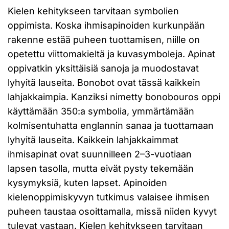
Kielen kehitykseen tarvitaan symbolien
oppimista. Koska ihmisapinoiden kurkunpään
rakenne estää puheen tuottamisen, niille on
opetettu viittomakieltä ja kuvasymboleja. Apinat
oppivatkin yksittäisiä sanoja ja muodostavat
lyhyitä lauseita. Bonobot ovat tässä kaikkein
lahjakkaimpia. Kanziksi nimetty bonobouros oppi
käyttämään 350:a symbolia, ymmärtämään
kolmisentuhatta englannin sanaa ja tuottamaan
lyhyitä lauseita. Kaikkein lahjakkaimmat
ihmisapinat ovat suunnilleen 2–3-vuotiaan
lapsen tasolla, mutta eivät pysty tekemään
kysymyksiä, kuten lapset. Apinoiden
kielenoppimiskyvyn tutkimus valaisee ihmisen
puheen taustaa osoittamalla, missä niiden kyvyt
tulevat vastaan. Kielen kehitykseen tarvitaan