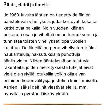
Ääniä, eleitä ja ilmeitä
Jo 1960-luvulta lähtien on tiedetty delfiinien
päästelevän vihellyksiä, jotka kertovat, kuka tai
ketkä ovat paikalla. Noin vuoden ikäinen
poikanen osaa jo viheltää oman tunnuksensa ja
tunnistaa toisten vihellykset jopa vuosien
kuluttua. Delfiineillä on perusvihellysten lisäksi
haukahteluja, naksutuksia ja punottuja
äänikuvioita. Niiden ääntelyssä on toistuvia
rakenteita, joiden merkityksestä tutkijat eivät
vielä ole selvillä; otuksilla voikin olla aivan
erilainen tiedonvälitysjärjestelmä kuin ihmisellä.
Äänien lisäksi delfiinit viestivät eleillä, mm.
hypyillä ja pyrstön läiskäytyksillä.