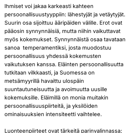
Ihmiset voi jakaa karkeasti kahteen
persoonallisuustyyppiin: lähestyjät ja vetäytyjät.
Suurin osa sijoittuu ääripäiden välille. Erot ovat
pääosin synnynnäisiä, mutta niihin vaikuttavat
myös kokemukset. Synnynnäistä osaa tavataan
sanoa temperamentiksi, josta muodostuu
persoonallisuus yhdessä kokemusten
vaikutuksen kanssa. Eläinten persoonallisuutta
tutkitaan vilkkaasti, ja Suomessa on
metsämyyrillä havaittu ulospäin
suuntautuneisuutta ja avoimuutta uusille
kokemuksille. Eläimillä on monia muitakin
persoonallisuuspiirteitä, ja yksilöiden
ominaisuuksien intensiteetti vaihtelee.
Luonteenpiirteet ovat tärkeitä parinvalinnassa;