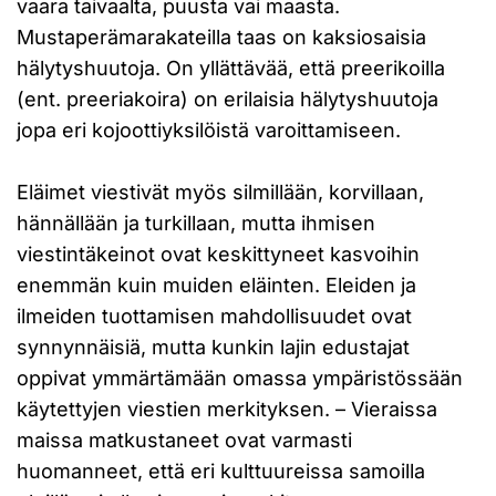
vaara taivaalta, puusta vai maasta.
Mustaperämarakateilla taas on kaksiosaisia
hälytyshuutoja. On yllättävää, että preerikoilla
(ent. preeriakoira) on erilaisia hälytyshuutoja
jopa eri kojoottiyksilöistä varoittamiseen.
Eläimet viestivät myös silmillään, korvillaan,
hännällään ja turkillaan, mutta ihmisen
viestintäkeinot ovat keskittyneet kasvoihin
enemmän kuin muiden eläinten. Eleiden ja
ilmeiden tuottamisen mahdollisuudet ovat
synnynnäisiä, mutta kunkin lajin edustajat
oppivat ymmärtämään omassa ympäristössään
käytettyjen viestien merkityksen. – Vieraissa
maissa matkustaneet ovat varmasti
huomanneet, että eri kulttuureissa samoilla