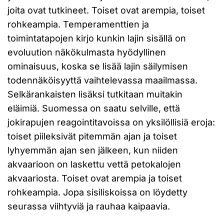
joita ovat tutkineet. Toiset ovat arempia, toiset
rohkeampia. Temperamenttien ja
toimintatapojen kirjo kunkin lajin sisällä on
evoluution näkökulmasta hyödyllinen
ominaisuus, koska se lisää lajin säilymisen
todennäköisyyttä vaihtelevassa maailmassa.
Selkärankaisten lisäksi tutkitaan muitakin
eläimiä. Suomessa on saatu selville, että
jokirapujen reagointitavoissa on yksilöllisiä eroja:
toiset piileksivät pitemmän ajan ja toiset
lyhyemmän ajan sen jälkeen, kun niiden
akvaarioon on laskettu vettä petokalojen
akvaariosta. Toiset ovat arempia ja toiset
rohkeampia. Jopa sisiliskoissa on löydetty
seurassa viihtyviä ja rauhaa kaipaavia.