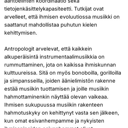
ääntöelinten koordinaatio sekä
tietojenkäsittelykapasiteetti. Tutkijat ovat
arvelleet, että ihmisen evoluutiossa musiikki on
saattanut mahdollistaa puhutun kielen
kehittymisen.
Antropologit arvelevat, että kaikkein
alkuperäisintä instrumentaalimusiikkia on
rummuttaminen, jota on kaikissa ihmiskunnan
kulttuureissa. Sitä on myös bonoboilla, gorilloilla
ja simpansseilla, joiden äänielimistön rakenne
estää musiikin tuottamisen ja joille musiikin
hahmottaminenkin näyttää olevan vaikeaa.
Ihmisen sukupuussa musiikin rakenteen
hahmotuskyky on kehittynyt vasta sen jälkeen,
kun omat esivanhempamme ja nykyisten