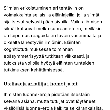
Silmien erikoistuminen eri tehtäviin on
voimakkainta sellaisilla eläinlajeilla, joilla silmät
sijaitsevat selvästi pään sivuilla. Vaikka ihmisen
silmät katsovat melko suoraan eteen, meilläkin
on taipumus reagoida eri tavoin vasemmalta ja
oikealta lähestyviin ilmiöihin. Eläinten
kognitiotutkimuksessa toiminnan
epäsymmetrisyyttä tutkitaan vilkkaasti, ja
tuloksista voi olla hyötyä eläinten tunteiden
tutkimuksen kehittämisessä.
Uteliaat ja arkailijat, homot ja bit
Ihmisten luonne-eroja pidetään itsestään
selvänä asiana, mutta tutkijat ovat löytäneet
yksilöllisiä luonne-eroja kaikilta selkärankaisilta,