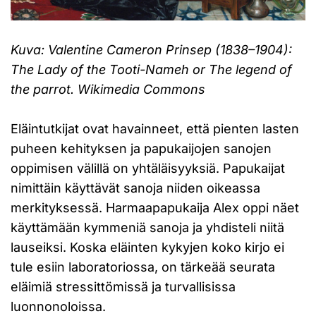
Kuva: Valentine Cameron Prinsep (1838–1904):
The Lady of the Tooti-Nameh or The legend of
the parrot. Wikimedia Commons
Eläintutkijat ovat havainneet, että pienten lasten
puheen kehityksen ja papukaijojen sanojen
oppimisen välillä on yhtäläisyyksiä. Papukaijat
nimittäin käyttävät sanoja niiden oikeassa
merkityksessä. Harmaapapukaija Alex oppi näet
käyttämään kymmeniä sanoja ja yhdisteli niitä
lauseiksi. Koska eläinten kykyjen koko kirjo ei
tule esiin laboratoriossa, on tärkeää seurata
eläimiä stressittömissä ja turvallisissa
luonnonoloissa.