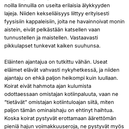
noilla linnuilla on useita erilaisia älykkyyden
lajeja. Niiden kekseliäisyys liittyy erityisesti
fyysisiin kappaleisiin, joita ne havainnoivat monin
aistein, eivät pelkästään katsellen vaan
tunnustellen ja maistellen. Vastaavasti
pikkulapset tunkevat kaiken suuhunsa.
Eläinten ajantajua on tutkittu vähän. Useat
eläimet elävät vahvasti nykyhetkessä, ja niiden
ajantaju on ehkä paljon heikompi kuin luullaan.
Koirat eivät hahmota ajan kulumista
odottaessaan omistajan kotiinpaluuta, vaan ne
”tietävät” omistajan kotiintuloajan siitä, miten
paljon tämän ominaishaju on ehtinyt haihtua.
Koska koirat pystyvät erottamaan äärettömän
pieniä hajun voimakkuuseroja, ne pystyvät myös