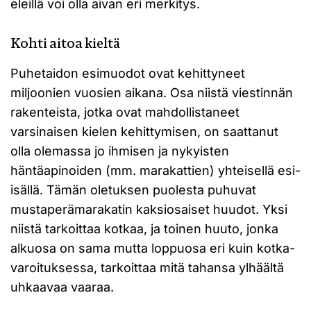
eleillä voi olla aivan eri merkitys.
Kohti aitoa kieltä
Puhetaidon esimuodot ovat kehittyneet
miljoonien vuosien aikana. Osa niistä viestinnän
rakenteista, jotka ovat mahdollistaneet
varsinaisen kielen kehittymisen, on saattanut
olla olemassa jo ihmisen ja nykyisten
häntäapinoiden (mm. marakattien) yhteisellä esi-
isällä. Tämän oletuksen puolesta puhuvat
mustaperämarakatin kaksiosaiset huudot. Yksi
niistä tarkoittaa kotkaa, ja toinen huuto, jonka
alkuosa on sama mutta loppuosa eri kuin kotka-
varoituksessa, tarkoittaa mitä tahansa ylhäältä
uhkaavaa vaaraa.