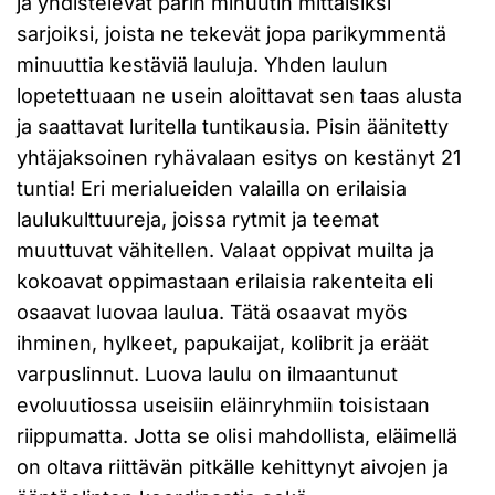
ja yhdistelevät parin minuutin mittaisiksi
sarjoiksi, joista ne tekevät jopa parikymmentä
minuuttia kestäviä lauluja. Yhden laulun
lopetettuaan ne usein aloittavat sen taas alusta
ja saattavat luritella tuntikausia. Pisin äänitetty
yhtäjaksoinen ryhävalaan esitys on kestänyt 21
tuntia! Eri merialueiden valailla on erilaisia
laulukulttuureja, joissa rytmit ja teemat
muuttuvat vähitellen. Valaat oppivat muilta ja
kokoavat oppimastaan erilaisia rakenteita eli
osaavat luovaa laulua. Tätä osaavat myös
ihminen, hylkeet, papukaijat, kolibrit ja eräät
varpuslinnut. Luova laulu on ilmaantunut
evoluutiossa useisiin eläinryhmiin toisistaan
riippumatta. Jotta se olisi mahdollista, eläimellä
on oltava riittävän pitkälle kehittynyt aivojen ja