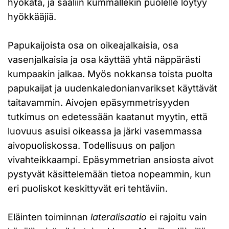
hyökätä, ja saaliin kummallekin puolelle löytyy
hyökkääjiä.
Papukaijoista osa on oikeajalkaisia, osa
vasenjalkaisia ja osa käyttää yhtä näppärästi
kumpaakin jalkaa. Myös nokkansa toista puolta
papukaijat ja uudenkaledonianvarikset käyttävät
taitavammin. Aivojen epäsymmetrisyyden
tutkimus on edetessään kaatanut myytin, että
luovuus asuisi oikeassa ja järki vasemmassa
aivopuoliskossa. Todellisuus on paljon
vivahteikkaampi. Epäsymmetrian ansiosta aivot
pystyvät käsittelemään tietoa nopeammin, kun
eri puoliskot keskittyvät eri tehtäviin.
Eläinten toiminnan
lateralisaatio
ei rajoitu vain