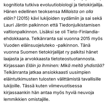
kognitiota tutkiva evoluutiobiologi ja tietokirjailija.
Hänen edellinen teoksensa
Millaista on olla
eläin?
(2015) kävi lukijoiden sydämiin ja sai sekä
Lauri Jäntin palkinnon että Tiedonjulkistamisen
valtionpalkinnon. Lisäksi se oli Tieto-Finlandia-
ehdokkaana. Telkänranta sai vuonna 2015 myös
Vuoden eläinsuojeluteko -palkinnon. Tänä
vuonna Suomen tietokirjailijat ry palkitsi hänet
laajasta ja arvokkaasta tietoteostuotannosta.
Kirjassaan
Eläin ja ihminen: Mikä meitä yhdistää?
Telkänranta jatkaa ansiokkaasti uusimpien
eläintutkimusten tulosten välittämistä tavallisille
lukijoille. Tässä kuten viimevuotisessa
kirjassaankin hän antaa myös hyviä neuvoja
lemmikkien omistajille.