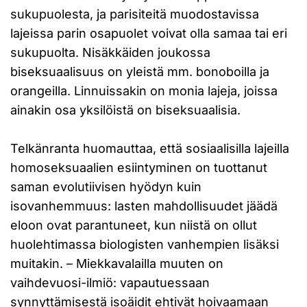
sukupuolesta, ja parisiteitä muodostavissa
lajeissa parin osapuolet voivat olla samaa tai eri
sukupuolta. Nisäkkäiden joukossa
biseksuaalisuus on yleistä mm. bonoboilla ja
orangeilla. Linnuissakin on monia lajeja, joissa
ainakin osa yksilöistä on biseksuaalisia.
Telkänranta huomauttaa, että sosiaalisilla lajeilla
homoseksuaalien esiintyminen on tuottanut
saman evolutiivisen hyödyn kuin
isovanhemmuus: lasten mahdollisuudet jäädä
eloon ovat parantuneet, kun niistä on ollut
huolehtimassa biologisten vanhempien lisäksi
muitakin. – Miekkavalailla muuten on
vaihdevuosi-ilmiö: vapautuessaan
synnyttämisestä isoäidit ehtivät hoivaamaan