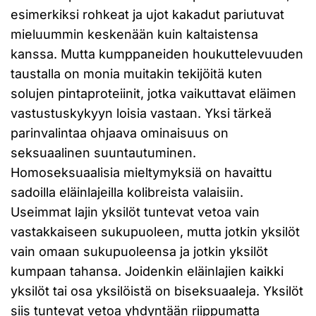
esimerkiksi rohkeat ja ujot kakadut pariutuvat
mieluummin keskenään kuin kaltaistensa
kanssa. Mutta kumppaneiden houkuttelevuuden
taustalla on monia muitakin tekijöitä kuten
solujen pintaproteiinit, jotka vaikuttavat eläimen
vastustuskykyyn loisia vastaan. Yksi tärkeä
parinvalintaa ohjaava ominaisuus on
seksuaalinen suuntautuminen.
Homoseksuaalisia mieltymyksiä on havaittu
sadoilla eläinlajeilla kolibreista valaisiin.
Useimmat lajin yksilöt tuntevat vetoa vain
vastakkaiseen sukupuoleen, mutta jotkin yksilöt
vain omaan sukupuoleensa ja jotkin yksilöt
kumpaan tahansa. Joidenkin eläinlajien kaikki
yksilöt tai osa yksilöistä on biseksuaaleja. Yksilöt
siis tuntevat vetoa yhdyntään riippumatta