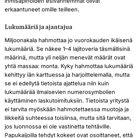
ihmisapinoiden esivanhemmat olivat
erkaantuneet omille teilleen.
Lukumääriä ja ajantajua
Miljoonakala hahmottaa jo vuorokauden ikäisenä
lukumääriä. Se näkee 1–4 lajitoveria täsmällisinä
määrinä, mutta yli neljän menevät määrät ovat
yhtä massaa: monta. Kyky hahmottaa lukumääriä
kehittyy iän karttuessa ja harjoittelemalla, mutta
se ei edellytä tietoista ajattelua niin kuin
lukumäärää ilmaisevien numerosymbolien
käyttäminen laskutoimituksiin. Tietoista yritystä
ei tarvita myöskään hahmotettaessa muotoja ja
liikkeitä suhteessa toisiinsa, mutta sitä tarvitaan,
jos luonnossa ei ole vastinetta tehtäville.
Papukaijoilla tehdyt kokeet ovat osoittaneet, että