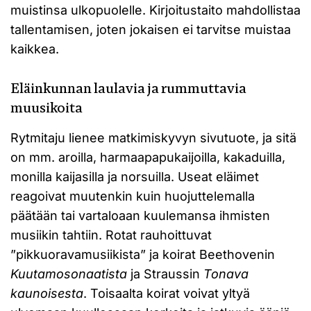
muistinsa ulkopuolelle. Kirjoitustaito mahdollistaa
tallentamisen, joten jokaisen ei tarvitse muistaa
kaikkea.
Eläinkunnan laulavia ja rummuttavia
muusikoita
Rytmitaju lienee matkimiskyvyn sivutuote, ja sitä
on mm. aroilla, harmaapapukaijoilla, kakaduilla,
monilla kaijasilla ja norsuilla. Useat eläimet
reagoivat muutenkin kuin huojuttelemalla
päätään tai vartaloaan kuulemansa ihmisten
musiikin tahtiin. Rotat rauhoittuvat
”pikkuoravamusiikista” ja koirat Beethovenin
Kuutamosonaatista
ja Straussin
Tonava
kaunoisesta
. Toisaalta koirat voivat yltyä