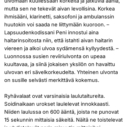
ulvomaan kuullessaan korkeita ja jatkuvia ääniä,
mutta sen ne tekevät aivan levollisina. Korkea
ihmisääni, klarinetti, saksofoni ja ambulanssin
huutokin voi saada ne liittymään kuoroon. –
Lapsuudenkodissani Peni innostui aina
haitarinsoitosta niin, että istahti aivan haitarin
viereen ja alkoi ulvoa sydämensä kyllyydestä. –
Luonnossa susien reviiriulvonta on upeaa
kuultavaa, ja siinä jokaisen yksilön on havaittu
ulvovan eri sävelkorkeudelta. Yhteinen ulvonta
on susille selvästi merkittävä kokemus.
Ryhävalaat ovat varsinaisia laulutaitureita.
Soidinaikaan urokset laulelevat innokkaasti.
Niiden laulussa on 600 ääntä, joista ne punovat
15 sekunnin mittaisia säkeitä. Näitä ne toistelevat