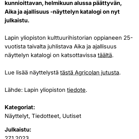
kunnioittavan, helmikuun alussa päättyvän,
Aika ja ajallisuus -näyttelyn katalogi on nyt
julkaistu.
Lapin yliopiston kulttuurihistorian oppianeen 25-
vuotista taivalta juhlistava Aika ja ajallisuus
näyttelyn katalogi on katsottavissa
täältä
.
Lue lisää näyttelystä
tästä Agricolan jutusta
.
Lähde: Lapin yliopiston
tiedote
.
Kategoriat:
Näyttelyt, Tiedotteet, Uutiset
Julkaistu:
27.1.2023