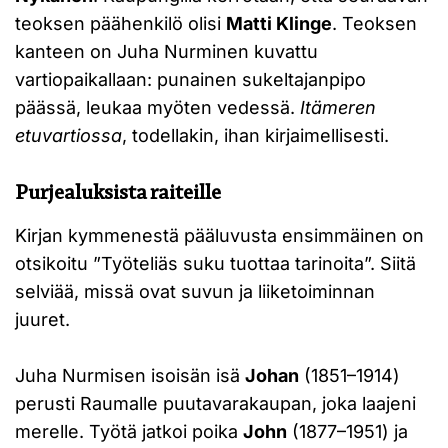
teoksen päähenkilö olisi
Matti Klinge
. Teoksen
kanteen on Juha Nurminen kuvattu
vartiopaikallaan: punainen sukeltajanpipo
päässä, leukaa myöten vedessä.
Itämeren
etuvartiossa
, todellakin, ihan kirjaimellisesti.
Purjealuksista raiteille
Kirjan kymmenestä pääluvusta ensimmäinen on
otsikoitu ”Työteliäs suku tuottaa tarinoita”. Siitä
selviää, missä ovat suvun ja liiketoiminnan
juuret.
Juha Nurmisen isoisän isä
Johan
(1851–1914)
perusti Raumalle puutavarakaupan, joka laajeni
merelle. Työtä jatkoi poika
John
(1877–1951) ja