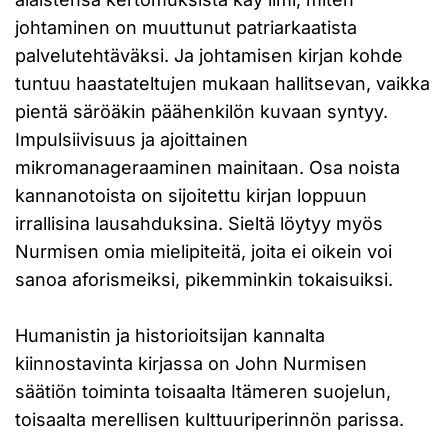
johtaminen on muuttunut patriarkaatista
palvelutehtäväksi. Ja johtamisen kirjan kohde
tuntuu haastateltujen mukaan hallitsevan, vaikka
pientä säröäkin päähenkilön kuvaan syntyy.
Impulsiivisuus ja ajoittainen
mikromanageraaminen mainitaan. Osa noista
kannanotoista on sijoitettu kirjan loppuun
irrallisina lausahduksina. Sieltä löytyy myös
Nurmisen omia mielipiteitä, joita ei oikein voi
sanoa aforismeiksi, pikemminkin tokaisuiksi.
Humanistin ja historioitsijan kannalta
kiinnostavinta kirjassa on John Nurmisen
säätiön toiminta toisaalta Itämeren suojelun,
toisaalta merellisen kulttuuriperinnön parissa.