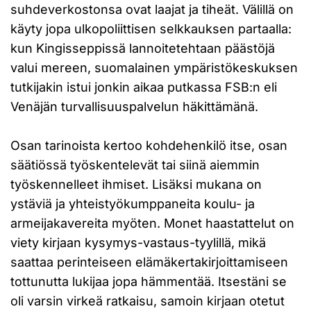
suhdeverkostonsa ovat laajat ja tiheät. Välillä on
käyty jopa ulkopoliittisen selkkauksen partaalla:
kun Kingisseppissä lannoitetehtaan päästöjä
valui mereen, suomalainen ympäristökeskuksen
tutkijakin istui jonkin aikaa putkassa FSB:n eli
Venäjän turvallisuuspalvelun häkittämänä.
Osan tarinoista kertoo kohdehenkilö itse, osan
säätiössä työskentelevät tai siinä aiemmin
työskennelleet ihmiset. Lisäksi mukana on
ystäviä ja yhteistyökumppaneita koulu- ja
armeijakavereita myöten. Monet haastattelut on
viety kirjaan kysymys-vastaus-tyylillä, mikä
saattaa perinteiseen elämäkertakirjoittamiseen
tottunutta lukijaa jopa hämmentää. Itsestäni se
oli varsin virkeä ratkaisu, samoin kirjaan otetut