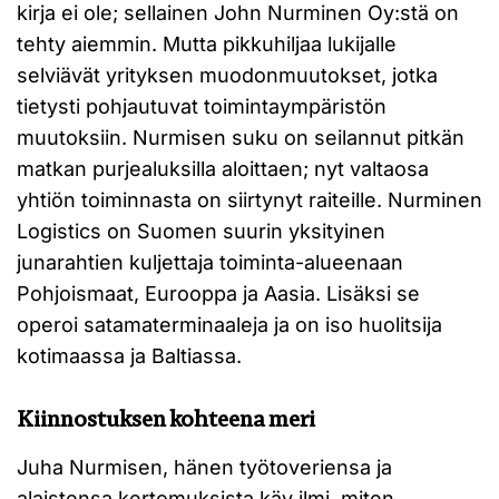
kirja ei ole; sellainen John Nurminen Oy:stä on
tehty aiemmin. Mutta pikkuhiljaa lukijalle
selviävät yrityksen muodonmuutokset, jotka
tietysti pohjautuvat toimintaympäristön
muutoksiin. Nurmisen suku on seilannut pitkän
matkan purjealuksilla aloittaen; nyt valtaosa
yhtiön toiminnasta on siirtynyt raiteille. Nurminen
Logistics on Suomen suurin yksityinen
junarahtien kuljettaja toiminta-alueenaan
Pohjoismaat, Eurooppa ja Aasia. Lisäksi se
operoi satamaterminaaleja ja on iso huolitsija
kotimaassa ja Baltiassa.
Kiinnostuksen kohteena meri
Juha Nurmisen, hänen työtoveriensa ja
alaistensa kertomuksista käy ilmi, miten