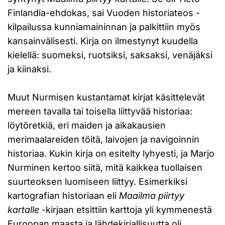
Finlandia-ehdokas, sai Vuoden historiateos -
kilpailussa kunniamaininnan ja palkittiin myös
kansainvälisesti. Kirja on ilmestynyt kuudella
kielellä: suomeksi, ruotsiksi, saksaksi, venäjäksi
ja kiinaksi.
Muut Nurmisen kustantamat kirjat käsittelevät
mereen tavalla tai toisella liittyvää historiaa:
löytöretkiä, eri maiden ja aikakausien
merimaalareiden töitä, laivojen ja navigoinnin
historiaa. Kukin kirja on esitelty lyhyesti, ja Marjo
Nurminen kertoo siitä, mitä kaikkea tuollaisen
suurteoksen luomiseen liittyy. Esimerkiksi
kartografian historiaan eli
Maailma piirtyy
kartalle
-kirjaan etsittiin karttoja yli kymmenestä
Euroopan maasta ja lähdekirjallisuutta oli