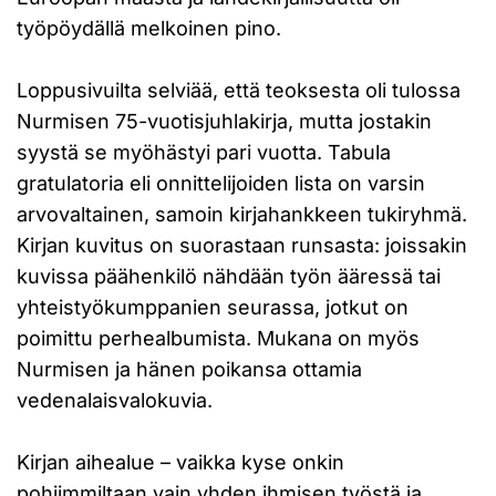
työpöydällä melkoinen pino.
Loppusivuilta selviää, että teoksesta oli tulossa
Nurmisen 75-vuotisjuhlakirja, mutta jostakin
syystä se myöhästyi pari vuotta. Tabula
gratulatoria eli onnittelijoiden lista on varsin
arvovaltainen, samoin kirjahankkeen tukiryhmä.
Kirjan kuvitus on suorastaan runsasta: joissakin
kuvissa päähenkilö nähdään työn ääressä tai
yhteistyökumppanien seurassa, jotkut on
poimittu perhealbumista. Mukana on myös
Nurmisen ja hänen poikansa ottamia
vedenalaisvalokuvia.
Kirjan aihealue – vaikka kyse onkin
pohjimmiltaan vain yhden ihmisen työstä ja