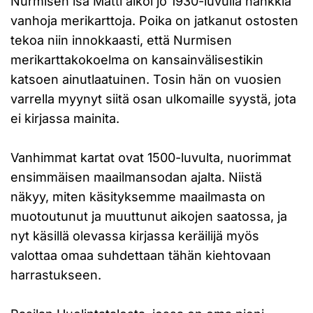
Nurmisen isä Matti alkoi jo 1930-luvulla hankkia
vanhoja merikarttoja. Poika on jatkanut ostosten
tekoa niin innokkaasti, että Nurmisen
merikarttakokoelma on kansainvälisestikin
katsoen ainutlaatuinen. Tosin hän on vuosien
varrella myynyt siitä osan ulkomaille syystä, jota
ei kirjassa mainita.
Vanhimmat kartat ovat 1500-luvulta, nuorimmat
ensimmäisen maailmansodan ajalta. Niistä
näkyy, miten käsityksemme maailmasta on
muotoutunut ja muuttunut aikojen saatossa, ja
nyt käsillä olevassa kirjassa keräilijä myös
valottaa omaa suhdettaan tähän kiehtovaan
harrastukseen.