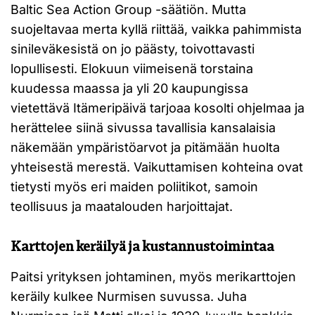
Baltic Sea Action Group -säätiön. Mutta
suojeltavaa merta kyllä riittää, vaikka pahimmista
sinileväkesistä on jo päästy, toivottavasti
lopullisesti. Elokuun viimeisenä torstaina
kuudessa maassa ja yli 20 kaupungissa
vietettävä Itämeripäivä tarjoaa kosolti ohjelmaa ja
herättelee siinä sivussa tavallisia kansalaisia
näkemään ympäristöarvot ja pitämään huolta
yhteisestä merestä. Vaikuttamisen kohteina ovat
tietysti myös eri maiden poliitikot, samoin
teollisuus ja maatalouden harjoittajat.
Karttojen keräilyä ja kustannustoimintaa
Paitsi yrityksen johtaminen, myös merikarttojen
keräily kulkee Nurmisen suvussa. Juha