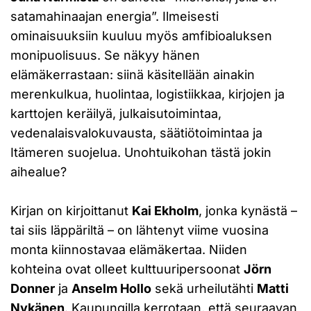
satamahinaajan energia”. Ilmeisesti
ominaisuuksiin kuuluu myös amfibioaluksen
monipuolisuus. Se näkyy hänen
elämäkerrastaan: siinä käsitellään ainakin
merenkulkua, huolintaa, logistiikkaa, kirjojen ja
karttojen keräilyä, julkaisutoimintaa,
vedenalaisvalokuvausta, säätiötoimintaa ja
Itämeren suojelua. Unohtuikohan tästä jokin
aihealue?
Kirjan on kirjoittanut
Kai Ekholm
, jonka kynästä –
tai siis läppäriltä – on lähtenyt viime vuosina
monta kiinnostavaa elämäkertaa. Niiden
kohteina ovat olleet kulttuuripersoonat
Jörn
Donner
ja
Anselm Hollo
sekä urheilutähti
Matti
Nykänen
. Kaupungilla kerrotaan, että seuraavan