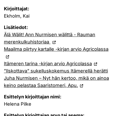
Kirjoittajat:
Ekholm, Kai
Lisätiedot:
Älä Wälit! Ann Nurmisen wälittä - Rauman
merenkulkuhistoriaa
Maailma piirtyy kartalle -kirjan arvio Agricolassa
Itämeren tarina -kirjan arvio Agricolassa
”Ilskottava” sukelluskokemus Itämerellä herätti
Juha Nurmisen – Nyt hän kertoo, mikä on ainoa
keino pelastaa Saaristomeri, Apu.
Esittelyn kirjoittajan nimi:
Helena Pilke
Esittelyn kirjoittajan arvo tai asema: