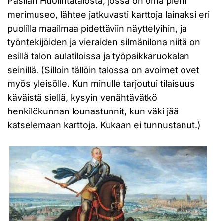
Pasilan Huolintatalosta, jossa on oma pieni
merimuseo, lähtee jatkuvasti karttoja lainaksi eri
puolilla maailmaa pidettäviin näyttelyihin, ja
työntekijöiden ja vieraiden silmänilona niitä on
esillä talon aulatiloissa ja työpaikkaruokalan
seinillä. (Silloin tällöin talossa on avoimet ovet
myös yleisölle. Kun minulle tarjoutui tilaisuus
käväistä siellä, kysyin venähtävätkö
henkilökunnan lounastunnit, kun väki jää
katselemaan karttoja. Kukaan ei tunnustanut.)