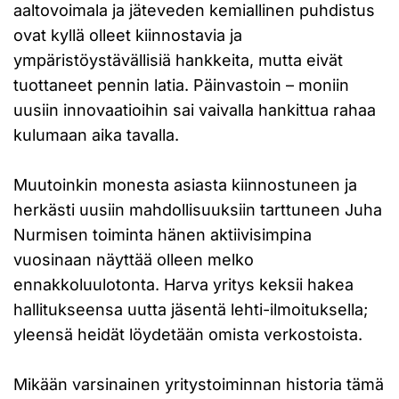
aaltovoimala ja jäteveden kemiallinen puhdistus
ovat kyllä olleet kiinnostavia ja
ympäristöystävällisiä hankkeita, mutta eivät
tuottaneet pennin latia. Päinvastoin – moniin
uusiin innovaatioihin sai vaivalla hankittua rahaa
kulumaan aika tavalla.
Muutoinkin monesta asiasta kiinnostuneen ja
herkästi uusiin mahdollisuuksiin tarttuneen Juha
Nurmisen toiminta hänen aktiivisimpina
vuosinaan näyttää olleen melko
ennakkoluulotonta. Harva yritys keksii hakea
hallitukseensa uutta jäsentä lehti-ilmoituksella;
yleensä heidät löydetään omista verkostoista.
Mikään varsinainen yritystoiminnan historia tämä