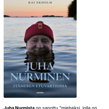
Juha Nurmista
on sanottu ”mieheksi, jolla on