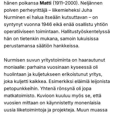
hänen poikansa
Matti
(1911–2000). Neljännen
polven perheyrittäjä – liikemieheksi Juha
Nurminen ei halua itseään kutsuttavan – on
syntynyt vuonna 1946 eikä enää osallistu yhtiön
operatiiviseen toimintaan. Hallitustyöskentelyssä
hän on tietenkin mukana, samoin lukuisissa
perustamansa säätiön hankkeissa.
Nurmisen suvun yritystoiminta on haarautunut
moniaalle: parhaina vuosinaan kyseessä oli
huolintaan ja kuljetukseen erikoistunut yritys,
joka kuljetti kaikkea. Esimerkiksi eläimiä leijonista
petopunkkeihin. Yhtenä rönsynä oli jopa
matkatoimisto. Kuvioon kuuluu myös se, että
vuosien mittaan on käynnistetty monenlaisia
uusia liiketoimintoja ja projekteja. Muun muassa