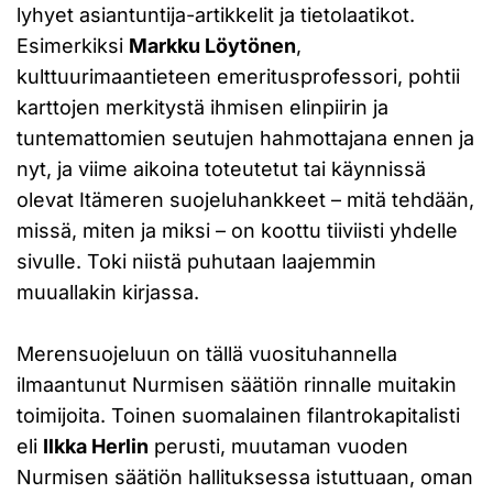
lyhyet asiantuntija-artikkelit ja tietolaatikot.
Esimerkiksi
Markku Löytönen
,
kulttuurimaantieteen emeritusprofessori, pohtii
karttojen merkitystä ihmisen elinpiirin ja
tuntemattomien seutujen hahmottajana ennen ja
nyt, ja viime aikoina toteutetut tai käynnissä
olevat Itämeren suojeluhankkeet – mitä tehdään,
missä, miten ja miksi – on koottu tiiviisti yhdelle
sivulle. Toki niistä puhutaan laajemmin
muuallakin kirjassa.
Merensuojeluun on tällä vuosituhannella
ilmaantunut Nurmisen säätiön rinnalle muitakin
toimijoita. Toinen suomalainen filantrokapitalisti
eli
Ilkka Herlin
perusti, muutaman vuoden
Nurmisen säätiön hallituksessa istuttuaan, oman