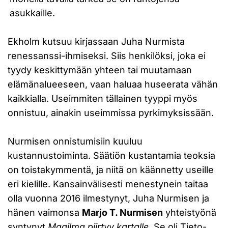
asukkaille.
Ekholm kutsuu kirjassaan Juha Nurmista
renessanssi-ihmiseksi. Siis henkilöksi, joka ei
tyydy keskittymään yhteen tai muutamaan
elämänalueeseen, vaan haluaa huseerata vähän
kaikkialla. Useimmiten tällainen tyyppi myös
onnistuu, ainakin useimmissa pyrkimyksissään.
Nurmisen onnistumisiin kuuluu
kustannustoiminta. Säätiön kustantamia teoksia
on toistakymmentä, ja niitä on käännetty useille
eri kielille. Kansainvälisesti menestynein taitaa
olla vuonna 2016 ilmestynyt, Juha Nurmisen ja
hänen vaimonsa
Marjo T. Nurmisen
yhteistyönä
syntynyt
Maailma piirtyy kartalle
. Se oli Tieto-