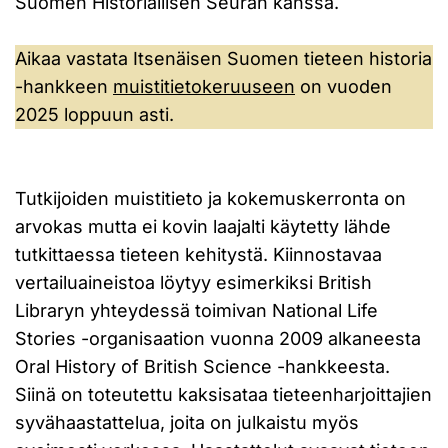
Suomen Historiallisen Seuran kanssa.
Aikaa vastata Itsenäisen Suomen tieteen historia
-hankkeen
muistitietokeruuseen
on vuoden
2025 loppuun asti.
Tutkijoiden muistitieto ja kokemuskerronta on
arvokas mutta ei kovin laajalti käytetty lähde
tutkittaessa tieteen kehitystä. Kiinnostavaa
vertailuaineistoa löytyy esimerkiksi British
Libraryn yhteydessä toimivan National Life
Stories -organisaation vuonna 2009 alkaneesta
Oral History of British Science -hankkeesta.
Siinä on toteutettu kaksisataa tieteenharjoittajien
syvähaastattelua, joita on julkaistu myös