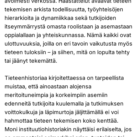
avoimesti verkossa. Haastattelut avaavat tieteen
tekemisen arkista todellisuutta, työyhteisöjen
hierarkioita ja dynamiikkaa sekä tutkijoiden
itseymmärrystä omasta roolistaan ja asemastaan
oppialallaan ja yhteiskunnassa. Nämä kaikki ovat
ulottuvuuksia, joilla on eri tavoin vaikutusta myös
tieteen tuloksiin – ja siihen, mitä on lopulta tehty
tai jäänyt tekemättä.
Tieteenhistoriaa kirjoitettaessa on tarpeellista
muistaa, että ainoastaan alojensa
meritoituneimpia ja korkeimpiin asemiin
edenneitä tutkijoita kuulemalla ja tutkimuksen
voittokulkuja ja läpimurtoja jäljittämällä ei voi
hahmottaa tieteen tekemisen koko kenttää.
Moni instituutiohistoriakin näyttäisi erilaiselta, jos