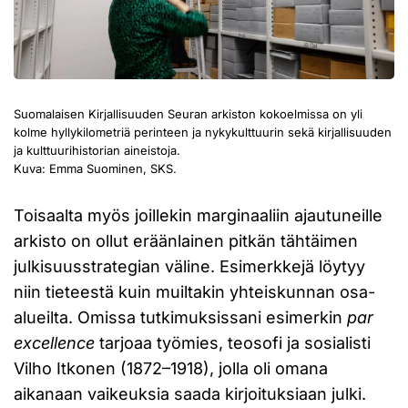
Suomalaisen Kirjallisuuden Seuran arkiston kokoelmissa on yli
kolme hyllykilometriä perinteen ja nykykulttuurin sekä kirjallisuuden
ja kulttuurihistorian aineistoja.
Kuva: Emma Suominen, SKS.
Toisaalta myös joillekin marginaaliin ajautuneille
arkisto on ollut eräänlainen pitkän tähtäimen
julkisuusstrategian väline. Esimerkkejä löytyy
niin tieteestä kuin muiltakin yhteiskunnan osa-
alueilta. Omissa tutkimuksissani esimerkin
par
excellence
tarjoaa työmies, teosofi ja sosialisti
Vilho Itkonen (1872–1918), jolla oli omana
aikanaan vaikeuksia saada kirjoituksiaan julki.