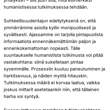
yhteyksiin – siis juuri sitä, mitä esimerkiksi
humanistisessa tutkimuksessa tehdään.
Suhteellisuudentajun edellytyksenä on, että
ymmärrämme asioita kyllin monipuolisesti ja
syvällisesti. Ajassamme on tarjolla pintapuolista
informaatiota ennennäkemättömän paljon ja
ennenkokemattoman nopeasti. Tälle
suuntaukselle humanistista tutkimusta voi pitää
vastakohtana: siinä sukelletaan pintaa
syvemmälle. Prosessiin kuuluu paneutuminen ja
harkitsevuus, ja näiden myötä hitauskin.
Tutkimuksessa määrä ei korvaa laatua, vaikka
joskus mittarit asetetaankin niin, että tällainen
harha voi syntyä.