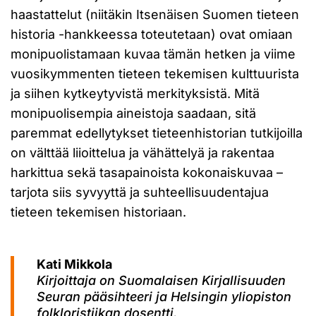
haastattelut (niitäkin Itsenäisen Suomen tieteen
historia -hankkeessa toteutetaan) ovat omiaan
monipuolistamaan kuvaa tämän hetken ja viime
vuosikymmenten tieteen tekemisen kulttuurista
ja siihen kytkeytyvistä merkityksistä. Mitä
monipuolisempia aineistoja saadaan, sitä
paremmat edellytykset tieteenhistorian tutkijoilla
on välttää liioittelua ja vähättelyä ja rakentaa
harkittua sekä tasapainoista kokonaiskuvaa –
tarjota siis syvyyttä ja suhteellisuudentajua
tieteen tekemisen historiaan.
Kati Mikkola
Kirjoittaja on Suomalaisen Kirjallisuuden
Seuran pääsihteeri ja Helsingin yliopiston
folkloristiikan dosentti.