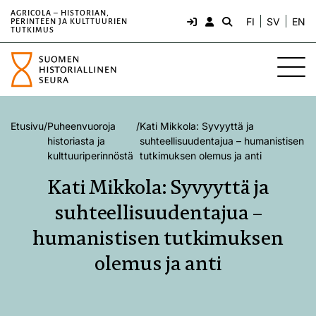
AGRICOLA – HISTORIAN,
FI
SV
EN
PERINTEEN JA KULTTUURIEN
TUTKIMUS
Etusivu
/
Puheenvuoroja
/
Kati Mikkola: Syvyyttä ja
historiasta ja
suhteellisuudentajua – humanistisen
kulttuuriperinnöstä
tutkimuksen olemus ja anti
Kati Mikkola: Syvyyttä ja
suhteellisuudentajua –
humanistisen tutkimuksen
olemus ja anti