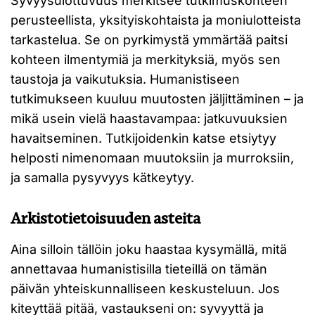
Syvyysulottuvuus merkitsee tutkimuskohteen
perusteellista, yksityiskohtaista ja moniulotteista
tarkastelua. Se on pyrkimystä ymmärtää paitsi
kohteen ilmentymiä ja merkityksiä, myös sen
taustoja ja vaikutuksia. Humanistiseen
tutkimukseen kuuluu muutosten jäljittäminen – ja
mikä usein vielä haastavampaa: jatkuvuuksien
havaitseminen. Tutkijoidenkin katse etsiytyy
helposti nimenomaan muutoksiin ja murroksiin,
ja samalla pysyvyys kätkeytyy.
Arkistotietoisuuden asteita
Aina silloin tällöin joku haastaa kysymällä, mitä
annettavaa humanistisilla tieteillä on tämän
päivän yhteiskunnalliseen keskusteluun. Jos
kiteyttää pitää, vastaukseni on: syvyyttä ja