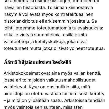
se ammentaisi esimerkiksi arjen, tunteiden tai
häviäjien historiasta. Toisinaan kiinnostavia
näkymiä voi avata myös kontrafaktuaalinen
historiankirjoitus eli arkisemmin jossittelu. Se
loihtii eteemme toteutumattomia tulevaisuuksia:
pitkälle vietyjä suunnitelmia, esillä olleita
vaihtoehtoja ja kehityskulkuja, joka eivät
toteutuneet mutta jotka olisivat voineet toteutua.
Ääniä hiljaisuuksien keskellä
Arkistokokoelmat ovat aina myös vallan kenttä,
jossa eri toimijoiden vaikutusmahdollisuudet
vaihtelevat. Kyse on ensinnäkin siitä, mitä
aineistoja on otettu vastaan tai tietoisesti kerätty
– ja mitä on ylipäätään saatu. Arkistoissa tehdään
myös valintoja sen suhteen, millaisten