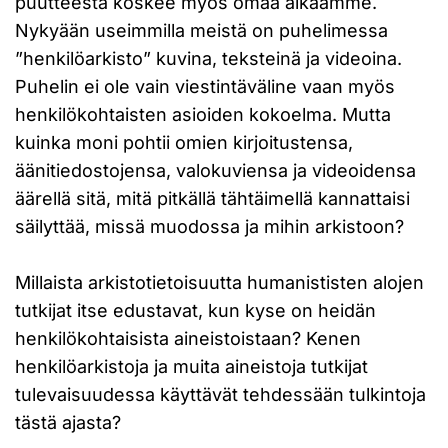
puutteesta koskee myös omaa aikaamme.
Nykyään useimmilla meistä on puhelimessa
”henkilöarkisto” kuvina, teksteinä ja videoina.
Puhelin ei ole vain viestintäväline vaan myös
henkilökohtaisten asioiden kokoelma. Mutta
kuinka moni pohtii omien kirjoitustensa,
äänitiedostojensa, valokuviensa ja videoidensa
äärellä sitä, mitä pitkällä tähtäimellä kannattaisi
säilyttää, missä muodossa ja mihin arkistoon?
Millaista arkistotietoisuutta humanististen alojen
tutkijat itse edustavat, kun kyse on heidän
henkilökohtaisista aineistoistaan? Kenen
henkilöarkistoja ja muita aineistoja tutkijat
tulevaisuudessa käyttävät tehdessään tulkintoja
tästä ajasta?