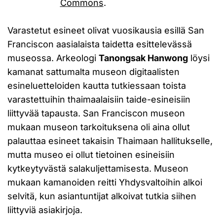
Commons
.
Varastetut esineet olivat vuosikausia esillä San
Franciscon aasialaista taidetta esittelevässä
museossa. Arkeologi
Tanongsak Hanwong
löysi
kamanat sattumalta museon digitaalisten
esineluetteloiden kautta tutkiessaan toista
varastettuihin thaimaalaisiin taide-esineisiin
liittyvää tapausta. San Franciscon museon
mukaan museon tarkoituksena oli aina ollut
palauttaa esineet takaisin Thaimaan hallitukselle,
mutta museo ei ollut tietoinen esineisiin
kytkeytyvästä salakuljettamisesta. Museon
mukaan kamanoiden reitti Yhdysvaltoihin alkoi
selvitä, kun asiantuntijat alkoivat tutkia siihen
liittyviä asiakirjoja.