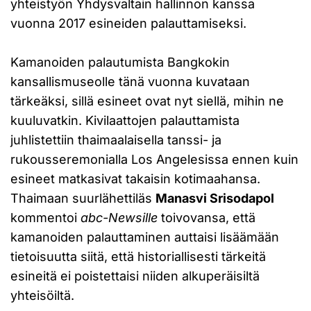
yhteistyön Yhdysvaltain hallinnon kanssa
vuonna 2017 esineiden palauttamiseksi.
Kamanoiden palautumista Bangkokin
kansallismuseolle tänä vuonna kuvataan
tärkeäksi, sillä esineet ovat nyt siellä, mihin ne
kuuluvatkin. Kivilaattojen palauttamista
juhlistettiin thaimaalaisella tanssi- ja
rukousseremonialla Los Angelesissa ennen kuin
esineet matkasivat takaisin kotimaahansa.
Thaimaan suurlähettiläs
Manasvi Srisodapol
kommentoi
abc-Newsille
toivovansa, että
kamanoiden palauttaminen auttaisi lisäämään
tietoisuutta siitä, että historiallisesti tärkeitä
esineitä ei poistettaisi niiden alkuperäisiltä
yhteisöiltä.