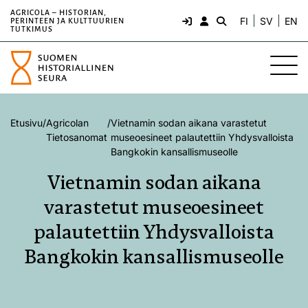
AGRICOLA – HISTORIAN,
FI
SV
EN
PERINTEEN JA KULTTUURIEN
TUTKIMUS
Etusivu
/
Agricolan
/
Vietnamin sodan aikana varastetut
Tietosanomat
museoesineet palautettiin Yhdysvalloista
Bangkokin kansallismuseolle
Vietnamin sodan aikana
varastetut museoesineet
palautettiin Yhdysvalloista
Bangkokin kansallismuseolle