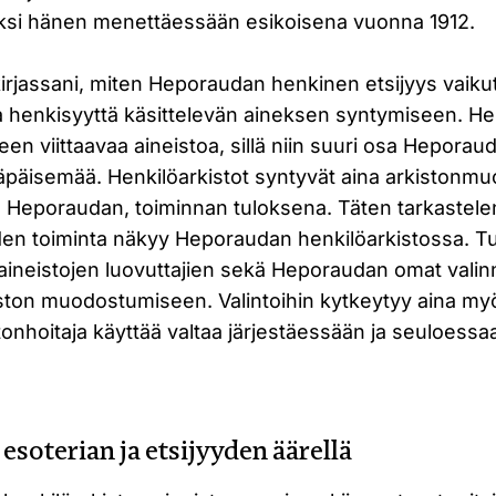
ksi hänen menettäessään esikoisena vuonna 1912.
irjassani, miten Heporaudan henkinen etsijyys vaiku
a henkisyyttä käsittelevän aineksen syntymiseen. He
en viittaavaa aineistoa, sillä niin suuri osa Heporau
läpäisemää. Henkilöarkistot syntyvät aina arkistonmu
 Heporaudan, toiminnan tuloksena. Täten tarkastele
en toiminta näkyy Heporaudan henkilöarkistossa. Tut
 aineistojen luovuttajien sekä Heporaudan omat valin
iston muodostumiseen. Valintoihin kytkeytyy aina myö
tonhoitaja käyttää valtaa järjestäessään ja seuloessa
esoterian ja etsijyyden äärellä