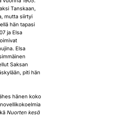
ta vuonna 1905.
jaksi Tanskaan,
 mutta siirtyi
ellä hän tapasi
907 ja Elsa
toimivat
ujina. Elsa
ensimmäinen
ellut Saksan
skylään, piti hän
a lähes hänen koko
 novellikokoelmia
ekä
Nuorten kesä