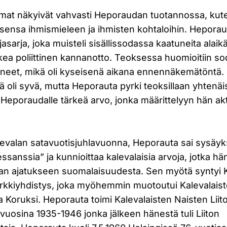
mat näkyivät vahvasti Heporaudan tuotannossa, kut
sensa ihmismieleen ja ihmisten kohtaloihin. Hepora
rjasarja, joka muisteli sisällissodassa kaatuneita alaikäi
hkea poliittinen kannanotto. Teoksessa huomioitiin 
neet, mikä oli kyseisenä aikana ennennäkemätöntä.
illä oli syvä, mutta Heporauta pyrki teoksillaan yhten
Heporaudalle tärkeä arvo, jonka määrittelyyn hän akti
evalan satavuotisjuhlavuonna, Heporauta sai sysäyk
ssanssia” ja kunnioittaa kalevalaisia arvoja, jotka hä
an ajatukseen suomalaisuudesta. Sen myötä syntyi 
kkiyhdistys, joka myöhemmin muotoutui Kalevalaist
ala Koruksi. Heporauta toimi Kalevalaisten Naisten Liit
uosina 1935-1946 jonka jälkeen hänestä tuli Liiton