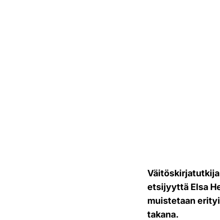
Väitöskirjatutkija
etsijyyttä Elsa 
muistetaan erity
takana.