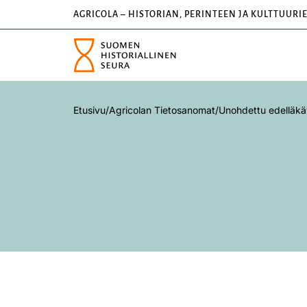
AGRICOLA – HISTORIAN, PERINTEEN JA KULTTUURI
Etusivu
/
Agricolan Tietosanomat
/
Unohdettu edelläkä