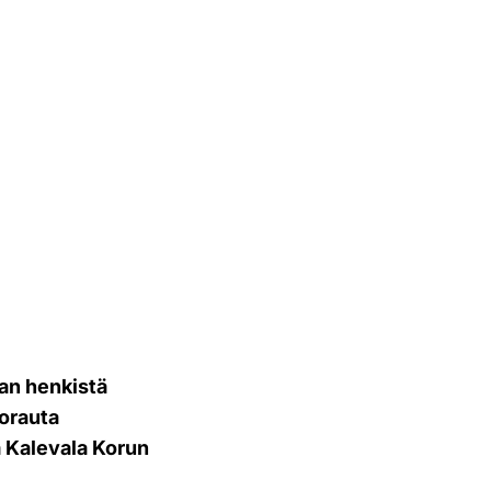
saan henkistä
porauta
a Kalevala Korun