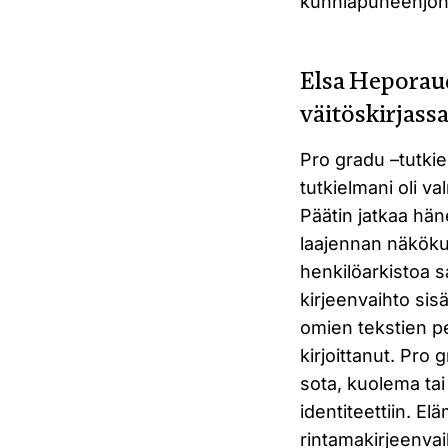
kunniapuheenjoht
Elsa Heporaud
väitöskirjass
Pro gradu –tutki
tutkielmani oli v
Päätin jatkaa häne
laajennan näköku
henkilöarkistoa 
kirjeenvaihto sis
omien tekstien p
kirjoittanut. Pro
sota, kuolema ta
identiteettiin. El
rintamakirjeenva