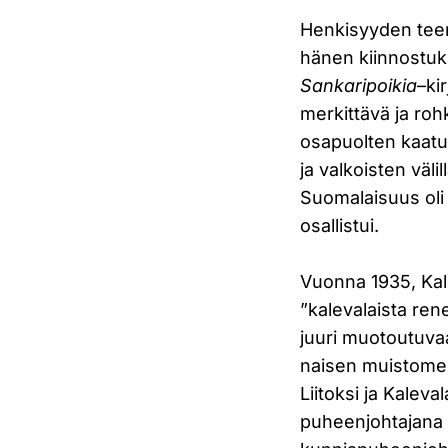
Henkisyyden tee
hänen kiinnostuk
Sankaripoikia
–ki
merkittävä ja ro
osapuolten kaatu
ja valkoisten väl
Suomalaisuus oli 
osallistui.
Vuonna 1935, Kal
”kalevalaista rene
juuri muotoutuva
naisen muistomer
Liitoksi ja Kalev
puheenjohtajana v