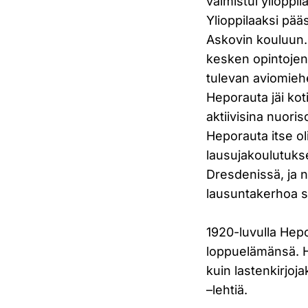
valmistui ylioppi
Ylioppilaaksi pä
Askovin kouluun. 
kesken opintojens
tulevan aviomieh
Heporauta jäi koti
aktiivisina nuori
Heporauta itse o
lausujakoulutuks
Dresdenissä, ja n
lausuntakerhoa s
1920-luvulla Hepor
loppuelämänsä. Hä
kuin lastenkirjoja
–lehtiä.