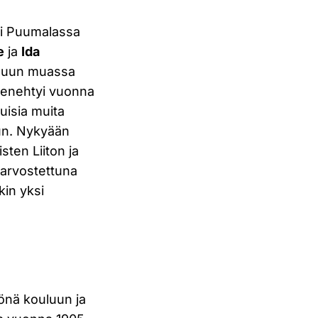
yi Puumalassa
e
ja
Ida
 muun muassa
a menehtyi vuonna
uisia muita
run. Nykyään
ten Liiton ja
 arvostettuna
kin yksi
önä kouluun ja