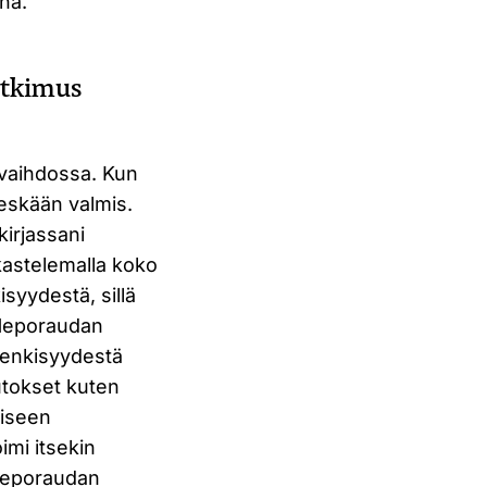
na.
utkimus
nvaihdossa. Kun
heskään valmis.
kirjassani
kastelemalla koko
yydestä, sillä
. Heporaudan
henkisyydestä
utokset kuten
kiseen
imi itsekin
 Heporaudan