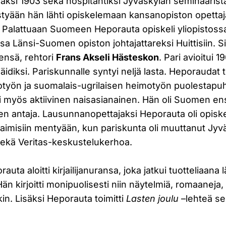
laaksi 1903 sekä hospitantiksi Jyväskylän seminaaris
ästyään hän lähti opiskelemaan kansanopiston opetta
Palattuaan Suomeen Heporauta opiskeli yliopistossa,
a Länsi-Suomen opiston johtajattareksi Huittisiin. Si
ensä, rehtori
Frans Akseli Hästeskon
. Pari avioitui 1
äidiksi. Pariskunnalle syntyi neljä lasta. Heporaudat 
sotyön ja suomalais-ugrilaisen heimotyön puolestapuh
li myös aktiivinen naisasianainen. Hän oli Suomen 
en antaja. Lausunnanopettajaksi Heporauta oli opisk
aimisiin mentyään, kun pariskunta oli muuttanut Jyvä
ekä Veritas-keskustelukerhoa.
auta aloitti kirjailijanuransa, joka jatkui tuotteliaan
n kirjoitti monipuolisesti niin näytelmiä, romaaneja,
kin. Lisäksi Heporauta toimitti
Lasten joulu
–lehteä s