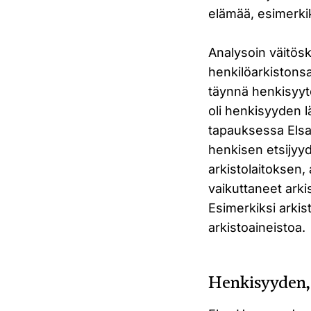
elämää, esimerki
Analysoin väitösk
henkilöarkistons
täynnä henkisyyte
oli henkisyyden 
tapauksessa Elsa
henkisen etsijyyd
arkistolaitoksen,
vaikuttaneet ark
Esimerkiksi arkis
arkistoaineistoa.
Henkisyyden, 