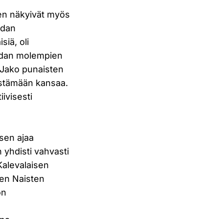
en näkyivät myös
udan
siä, oli
sodan molempien
 Jako punaisten
äistämään kansaa.
ivisesti
sen ajaa
n yhdisti vahvasti
Kalevalaisen
en Naisten
on