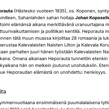
orauta
(Hästesko vuoteen 1935), os. Koponen, synt
milleen, Sahanlahden sahan hoitaja
Johan Koposell
 toimi elämänsä aikana merkittävänä uranuurtajana
ulttuurivaikuttamisen ja politiikan kentillä. Heporaut
ennen tätä muun muassa kirjoittaa 28 romaania ja luk
 perustaa Kalevalaisten Naisten Liiton ja Kalevala Ko
an parhaiten juuri hänen työstään Kalevalaisten Nais
akana. Omana aikanaan Heporauta tunnettiin etenkin
ti nykyaikana hän on melkein joutunut unohduksiin. Eten
lue Heporaudan elämästä on unohdettu: henkisyys.
ita
kymmenvuotiaana ensimmäisenä puumalalaisena tytt