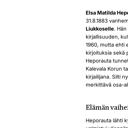
Elsa Matilda Hep
31.8.1883 vanhem
Liukkoselle
. Hän
kirjallisuuden, k
1960, mutta ehti 
kirjoituksia sekä
Heporauta tunneta
Kalevala Korun t
kirjailijana. Sil
merkittävä osa-a
Elämän vaihe
Heporauta lähti 