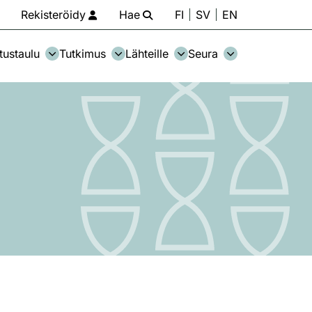
Rekisteröidy
Hae
FI
SV
EN
tustaulu
Tutkimus
Lähteille
Seura