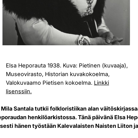
Elsa Heporauta 1938. Kuva: Pietinen (kuvaaja),
Museovirasto, Historian kuvakokoelma,
Valokuvaamo Pietisen kokoelma.
Linkki
lisenssiin.
 Mila Santala tutkii folkloristiikan alan väitöskirjas
Heporaudan henkilöarkistossa. Tänä päivänä Elsa He
isesti hänen työstään Kalevalaisten Naisten Liiton j