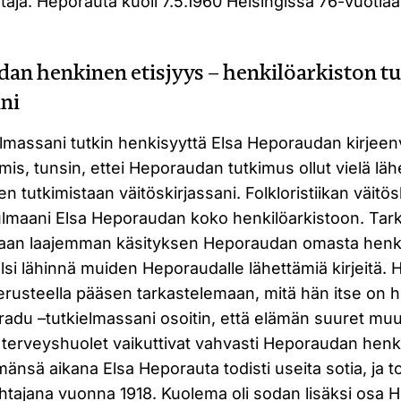
aja. Heporauta kuoli 7.5.1960 Helsingissä 76-vuotiaa
an henkinen etisjyys – henkilöarkiston t
ani
elmassani tutkin henkisyyttä Elsa Heporaudan kirjee
almis, tunsin, ettei Heporaudan tutkimus ollut vielä lä
n tutkimistaan väitöskirjassani. Folkloristiikan väitös
lmaani Elsa Heporaudan koko henkilöarkistoon. Tar
saan laajemman käsityksen Heporaudan omasta henkis
älsi lähinnä muiden Heporaudalle lähettämiä kirjeitä
erusteella pääsen tarkastelemaan, mitä hän itse on 
 gradu –tutkielmassani osoitin, että elämän suuret mu
i terveyshuolet vaikuttivat vahvasti Heporaudan hen
ämänsä aikana Elsa Heporauta todisti useita sotia, ja to
ihtajana vuonna 1918. Kuolema oli sodan lisäksi osa