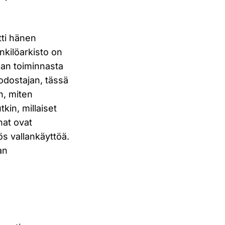
tti hänen
nkilöarkisto on
dan toiminnasta
odostajan, tässä
n, miten
kin, millaiset
nat ovat
s vallankäyttöä.
an