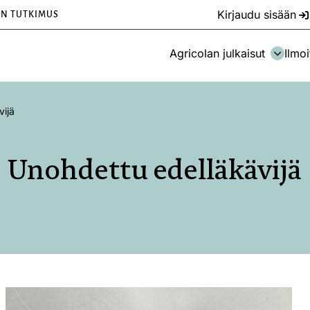
Kirjaudu sisään
EN TUTKIMUS
Agricolan julkaisut
Ilmoi
vijä
Unohdettu edelläkävijä