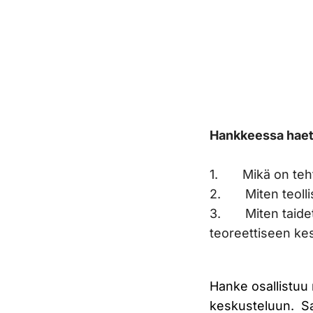
Hankkeessa haeta
1. Mikä on tehtai
2. Miten teollisu
3. Miten taidett
teoreettiseen ke
Hanke osallistuu 
keskusteluun. Sa