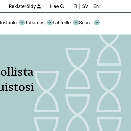
Rekisteröidy
Hae
FI
SV
EN
tustaulu
Tutkimus
Lähteille
Seura
ollista
uistosi