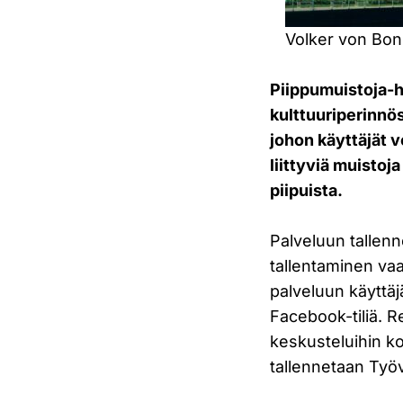
Volker von Bon
Piippumuistoja-ha
kulttuuriperinnös
johon käyttäjät v
liittyviä muistoj
piipuista.
Palveluun tallenn
tallentaminen vaa
palveluun käyttäj
Facebook-tiliä. Re
keskusteluihin k
tallennetaan Ty