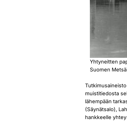
Yhtyneitten pap
Suomen Metsä
Tutkimusaineisto 
muistitiedosta se
lähempään tarkas
(Säynätsalo), Lah
hankkeelle yhteys