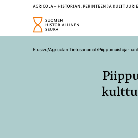
AGRICOLA – HISTORIAN, PERINTEEN JA KULTTUURI
Etusivu
/
Agricolan Tietosanomat
/
Piippumuistoja-hanke
Piippu
kulttu