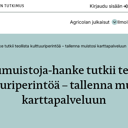
Kirjaudu sisään
EN TUTKIMUS
Agricolan julkaisut
Ilmoi
 tutkii teollista kulttuuriperintöä – tallenna muistosi karttapalveluun
muistoja-hanke tutkii te
uriperintöä – tallenna m
karttapalveluun