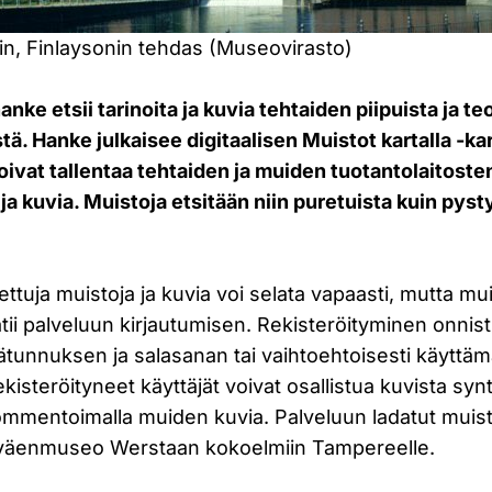
in, Finlaysonin tehdas (Museovirasto)
nke etsii tarinoita ja kuvia tehtaiden piipuista ja te
tä. Hanke julkaisee digitaalisen Muistot kartalla -ka
oivat tallentaa tehtaiden ja muiden tuotantolaitoste
a ja kuvia. Muistoja etsitään niin puretuista kuin pys
ettuja muistoja ja kuvia voi selata vapaasti, mutta mu
tii palveluun kirjautumisen. Rekisteröityminen onnis
ätunnuksen ja salasanan tai vaihtoehtoisesti käyttämä
kisteröityneet käyttäjät voivat osallistua kuvista synt
ommentoimalla muiden kuvia. Palveluun ladatut muist
öväenmuseo Werstaan kokoelmiin Tampereelle.