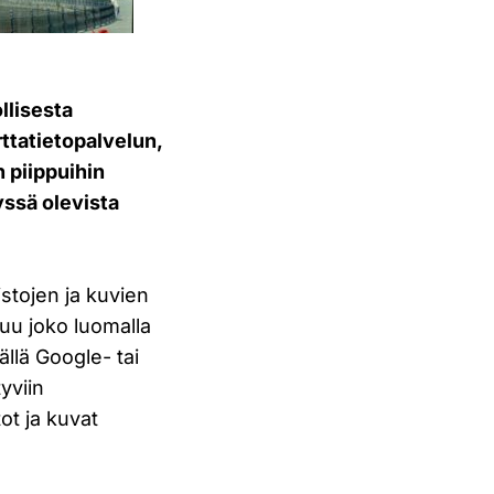
ollisesta
rttatietopalvelun,
n piippuihin
tyssä olevista
istojen ja kuvien
tuu joko luomalla
llä Google- tai
yviin
ot ja kuvat