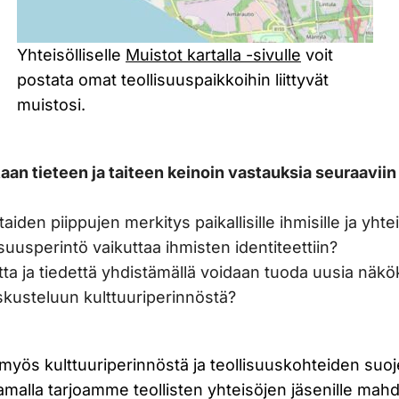
Yhteisölliselle
Muistot kartalla -sivulle
voit
postata omat teollisuuspaikkoihin liittyvät
muistosi.
an tieteen ja taiteen keinoin vastauksia seuraavii
den piippujen merkitys paikallisille ihmisille ja yhtei
usperintö vaikuttaa ihmisten identiteettiin?
a ja tiedettä yhdistämällä voidaan tuoda uusia näkö
skusteluun kulttuuriperinnöstä?
myös kulttuuriperinnöstä ja teollisuuskohteiden suo
malla tarjoamme teollisten yhteisöjen jäsenille mah