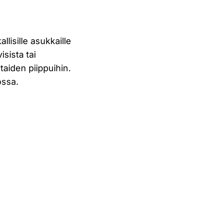
lisille asukkaille
isista tai
htaiden piippuihin.
ossa.