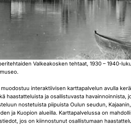
eritehtaiden Valkeakosken tehtaat, 1930 – 1940-luku
museo.
muodostuu interaktiivisen karttapalvelun avulla kerä
kä haastatteluista ja osallistuvasta havainnoinnista, 
teluun nostetuista piipuista Oulun seudun, Kajaanin
den ja Kuopion alueilla. Karttapalvelussa on mahdollis
tiedot, jos on kiinnostunut osallistumaan haastattel