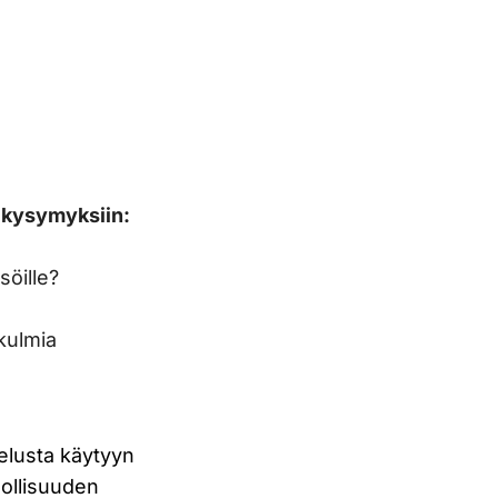
n kysymyksiin:
söille?
kulmia
jelusta käytyyn
dollisuuden