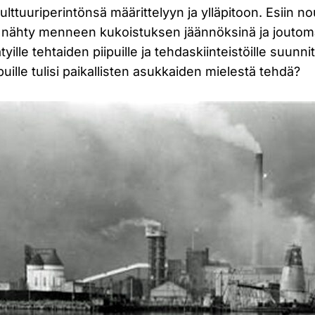
ulttuuriperintönsä määrittelyyn ja ylläpitoon. Esiin n
 nähty menneen kukoistuksen jäännöksinä ja joutomai
yille tehtaiden piipuille ja tehdaskiinteistöille suunnit
puille tulisi paikallisten asukkaiden mielestä tehdä?