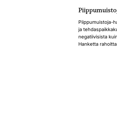
Piippumuistoj
Piippumuistoja-ha
ja tehdaspaikkakun
negatiivisista kui
Hanketta rahoitta