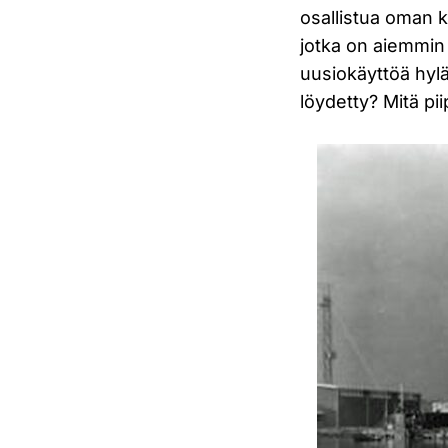
osallistua oman k
jotka on aiemmin
uusiokäyttöä hylät
löydetty? Mitä pii