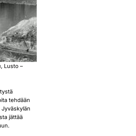
, Lusto –
tystä
joita tehdään
, Jyväskylän
ta jättää
uun.