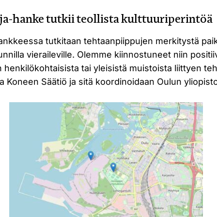
a-hanke tutkii teollista kulttuuriperintöä
nkkeessa tutkitaan tehtaanpiippujen merkitystä paikal
nilla vieraileville. Olemme kiinnostuneet niin positiiv
n henkilökohtaisista tai yleisistä muistoista liittyen te
a Koneen Säätiö ja sitä koordinoidaan Oulun yliopist