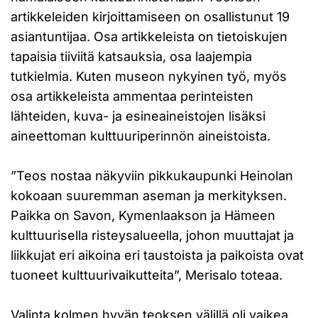
artikkeleiden kirjoittamiseen on osallistunut 19
asiantuntijaa. Osa artikkeleista on tietoiskujen
tapaisia tiiviitä katsauksia, osa laajempia
tutkielmia. Kuten museon nykyinen työ, myös
osa artikkeleista ammentaa perinteisten
lähteiden, kuva- ja esineaineistojen lisäksi
aineettoman kulttuuriperinnön aineistoista.
”Teos nostaa näkyviin pikkukaupunki Heinolan
kokoaan suuremman aseman ja merkityksen.
Paikka on Savon, Kymenlaakson ja Hämeen
kulttuurisella risteysalueella, johon muuttajat ja
liikkujat eri aikoina eri taustoista ja paikoista ovat
tuoneet kulttuurivaikutteita”, Merisalo toteaa.
Valinta kolmen hyvän teoksen välillä oli vaikea,