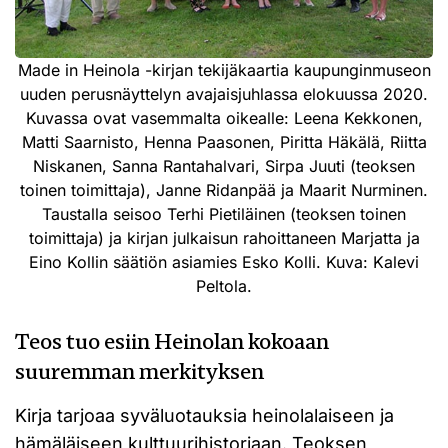
Made in Heinola -kirjan tekijäkaartia kaupunginmuseon
uuden perusnäyttelyn avajaisjuhlassa elokuussa 2020.
Kuvassa ovat vasemmalta oikealle: Leena Kekkonen,
Matti Saarnisto, Henna Paasonen, Piritta Häkälä, Riitta
Niskanen, Sanna Rantahalvari, Sirpa Juuti (teoksen
toinen toimittaja), Janne Ridanpää ja Maarit Nurminen.
Taustalla seisoo Terhi Pietiläinen (teoksen toinen
toimittaja) ja kirjan julkaisun rahoittaneen Marjatta ja
Eino Kollin säätiön asiamies Esko Kolli. Kuva: Kalevi
Peltola.
Teos tuo esiin Heinolan kokoaan
suuremman merkityksen
Kirja tarjoaa syväluotauksia heinolalaiseen ja
hämäläiseen kulttuurihistoriaan. Teoksen