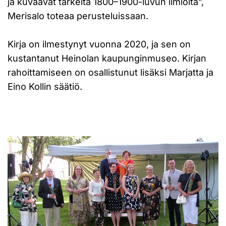
ja kuvaavat tärkeitä 1800–1900-luvun ilmiöitä”,
Merisalo toteaa perusteluissaan.
Kirja on ilmestynyt vuonna 2020, ja sen on
kustantanut Heinolan kaupunginmuseo. Kirjan
rahoittamiseen on osallistunut lisäksi Marjatta ja
Eino Kollin säätiö.