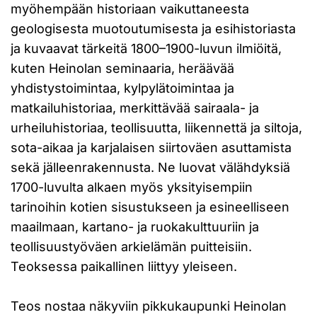
myöhempään historiaan vaikuttaneesta
geologisesta muotoutumisesta ja esihistoriasta
ja kuvaavat tärkeitä 1800–1900-luvun ilmiöitä,
kuten Heinolan seminaaria, heräävää
yhdistystoimintaa, kylpylätoimintaa ja
matkailuhistoriaa, merkittävää sairaala- ja
urheiluhistoriaa, teollisuutta, liikennettä ja siltoja,
sota-aikaa ja karjalaisen siirtoväen asuttamista
sekä jälleenrakennusta. Ne luovat välähdyksiä
1700-luvulta alkaen myös yksityisempiin
tarinoihin kotien sisustukseen ja esineelliseen
maailmaan, kartano- ja ruokakulttuuriin ja
teollisuustyöväen arkielämän puitteisiin.
Teoksessa paikallinen liittyy yleiseen.
Teos nostaa näkyviin pikkukaupunki Heinolan