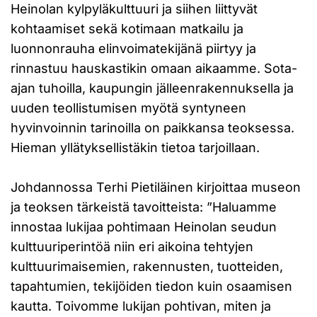
Heinolan kylpyläkulttuuri ja siihen liittyvät
kohtaamiset sekä kotimaan matkailu ja
luonnonrauha elinvoimatekijänä piirtyy ja
rinnastuu hauskastikin omaan aikaamme. Sota-
ajan tuhoilla, kaupungin jälleenrakennuksella ja
uuden teollistumisen myötä syntyneen
hyvinvoinnin tarinoilla on paikkansa teoksessa.
Hieman yllätyksellistäkin tietoa tarjoillaan.
Johdannossa Terhi Pietiläinen kirjoittaa museon
ja teoksen tärkeistä tavoitteista: ”Haluamme
innostaa lukijaa pohtimaan Heinolan seudun
kulttuuriperintöä niin eri aikoina tehtyjen
kulttuurimaisemien, rakennusten, tuotteiden,
tapahtumien, tekijöiden tiedon kuin osaamisen
kautta. Toivomme lukijan pohtivan, miten ja