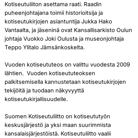
Kotiseutuliiton asettama raati. Raadin
puheenjohtajana toimii historioitsija ja
kotiseutukirjojen asiantuntija Jukka Hako
Vantaalta, ja jäseninä ovat Kansallisarkisto Oulun
johtaja Vuokko Joki Oulusta ja museonjohtaja
Teppo Ylitalo Jämsänkoskelta.
Vuoden kotiseututeos on valittu vuodesta 2009
lähtien. Vuoden kotiseututeoksen
palkitsemisella kannustetaan kotiseutukirjojen
tekijöitä ja tuodaan näkyvyyttä
kotiseutukirjallisuudelle.
Suomen Kotiseutuliitto on kotiseututyön
keskusjärjestö ja yksi maan suurimmista
kansalaisjärjestöistä. Kotiseutuliitto vaalii