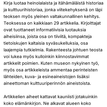
Kirja luotaa heinolalaista ja itähämäläistä historiaa
ja kulttuurihistoriaa, jonka viitekehyksenä on läpi
teoksen myös yleinen valtakunnallinen kehitys.
Teoksessa on kaikkiaan 29 artikkelia. Kirjoittajat
ovat tuottaneet informatiivisia luotauksia
aiheisiinsa, joista osa on tiiviitä, kompakteja
tietoiskujen kaltaisia syväsukelluksia, osa
laajempia tutkielmia. Rakenteesta johtuen teosta
voi lukea myös kulloinkin kiinnostavimmat
artikkelit poimien. Kuten museon nykyinen työ,
myös osa artikkeleista ammentaa perinteisten
lähteiden, kuva- ja esineaineistojen lisäksi
aineettoman kulttuuriperinnön aineistoista.
Artikkelien aiheet kattavat kauniisti jotakuinkin
koko elämänkirjon. Ne alkavat alueen koko