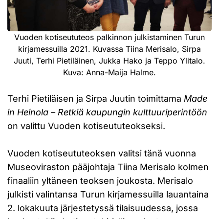
Vuoden kotiseututeos palkinnon julkistaminen Turun
kirjamessuilla 2021. Kuvassa Tiina Merisalo, Sirpa
Juuti, Terhi Pietiläinen, Jukka Hako ja Teppo Ylitalo.
Kuva: Anna-Maija Halme.
Terhi Pietiläisen ja Sirpa Juutin toimittama
Made
in Heinola – Retkiä kaupungin kulttuuriperintöön
on valittu Vuoden kotiseututeokseksi.
Vuoden kotiseututeoksen valitsi tänä vuonna
Museoviraston pääjohtaja Tiina Merisalo kolmen
finaaliin yltäneen teoksen joukosta. Merisalo
julkisti valintansa Turun kirjamessuilla lauantaina
2. lokakuuta järjestetyssä tilaisuudessa, jossa