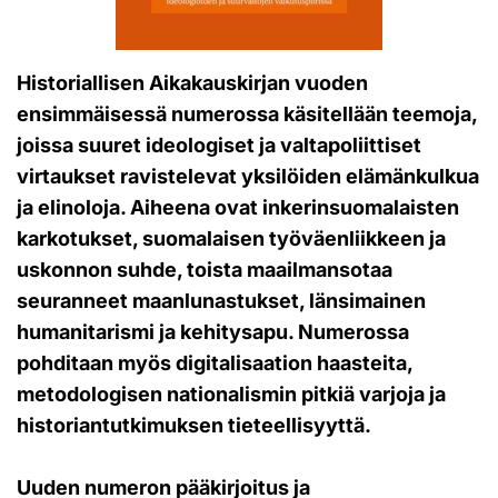
Historiallisen Aikakauskirjan vuoden
ensimmäisessä numerossa käsitellään teemoja,
joissa suuret ideologiset ja valtapoliittiset
virtaukset ravistelevat yksilöiden elämänkulkua
ja elinoloja.
Aiheena ovat inkerinsuomalaisten
karkotukset, suomalaisen työväenliikkeen ja
uskonnon suhde, toista maailmansotaa
seuranneet maanlunastukset, länsimainen
humanitarismi ja kehitysapu.
Numerossa
pohditaan myös digitalisaation haasteita,
metodologisen nationalismin pitkiä varjoja ja
historiantutkimuksen tieteellisyyttä.
Uuden numeron pääkirjoitus ja