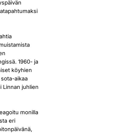
yyspäivän
diatapahtumaksi
ahtia
 muistamista
den
ngissä. 1960- ja
mäiset köyhien
a sota-aikaa
i Linnan juhlien
eagoitu monilla
sta eri
oitonpäivänä,