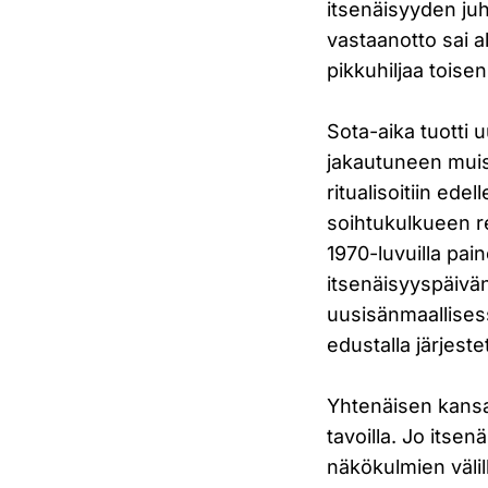
itsenäisyyden juh
vastaanotto sai 
pikkuhiljaa toisen
Sota-aika tuotti
jakautuneen muis
ritualisoitiin ede
soihtukulkueen re
1970-luvuilla pain
itsenäisyyspäivän
uusisänmaallisess
edustalla järjeste
Yhtenäisen kansa
tavoilla. Jo itse
näkökulmien välil