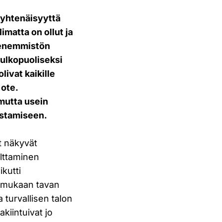
 yhtenäisyyttä
imatta on ollut ja
i enemmistön
 ulkopuoliseksi
ivat kaikille
 ote.
 mutta usein
ostamiseen.
et näkyvät
olttaminen
kutti
en mukaan tavan
 turvallisen talon
kiintuivat jo