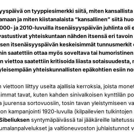
yspäivä on tyyppiesimerkki siitä, miten kansallista
amaan ja miten kiistanalaista “kansallinen” siitä huol
000- ja 2010-luvuilla itsenäisyyspäivän juhlinta ol
 vastustivat yhteiskuntaan nähden itsensä eri tavoin
isen itsenäisyyspäivän keskeisimmät tunnusmerkit ol
ihin saatettiin ottaa myös soveltava tai humoristinen
 viettoa saatettiin kritisoida liiasta sotaisuudesta,
yi yleisempään yhteiskunnallisten epäkohtien esiin n
viettoon liittyy useita ajallisia kerroksia, joista mon
immat tavat, kuten kahden sinivalkoisen kynttilän p
 juurensa sortovuosiin, tosin tavan yleistymiseen vai
ton kampanjointi 1920-luvulla (kilpailevien tulkintoj
Sibeliuksen
syntymäpäivässä tai jääkäreille laitetussa
umalanpalvelukset ja valtioneuvoston juhlaistunnot va