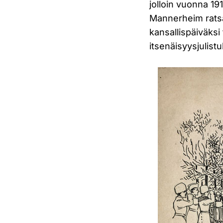
jolloin vuonna 191
Mannerheim rats
kansallispäiväksi
itsenäisyysjulist