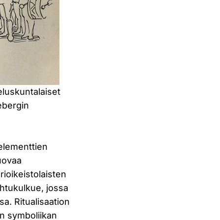
jeluskuntalaiset
ebergin
 elementtien
luovaa
rioikeistolaisten
ihtukulkue, jossa
a. Ritualisaation
yn symboliikan