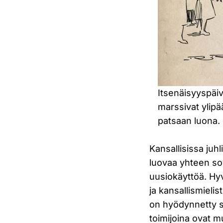
Itsenäisyyspäivä
marssivat ylipä
patsaan luona.
Kansallisissa juhl
luovaa yhteen sov
uusiokäyttöä. Hyv
ja kansallismieli
on hyödynnetty sa
toimijoina ovat m