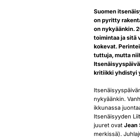
Suomen itsenäisy
on pyritty rakent
on nykyäänkin. 2
toimintaa ja sitä
kokevat. Perinte
tuttuja, mutta ni
Itsenäisyyspäivän
kritiikki yhdist
Itsenäisyyspäivän 
nykyäänkin. Vanh
ikkunassa juontaa
Itsenäisyyden Lii
juuret ovat
Jean
merkissä). Juhlaj