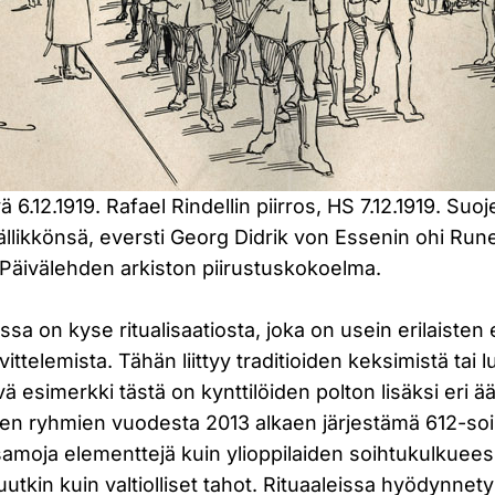
 6.12.1919. Rafael Rindellin piirros, HS 7.12.1919. Suo
ällikkönsä, eversti Georg Didrik von Essenin ohi Run
 Päivälehden arkiston piirustuskokoelma.
issa on kyse ritualisaatiosta, joka on usein erilaisten
ittelemista. Tähän liittyy traditioiden keksimistä tai 
ä esimerkki tästä on kynttilöiden polton lisäksi eri ää
sten ryhmien vuodesta 2013 alkaen järjestämä 612-so
moja elementtejä kuin ylioppilaiden soihtukulkueess
uutkin kuin valtiolliset tahot. Rituaaleissa hyödynnet