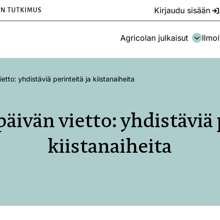
Kirjaudu sisään
EN TUTKIMUS
Agricolan julkaisut
Ilmoi
etto: yhdistäviä perinteitä ja kiistanaiheita
äivän vietto: yhdistäviä 
kiistanaiheita