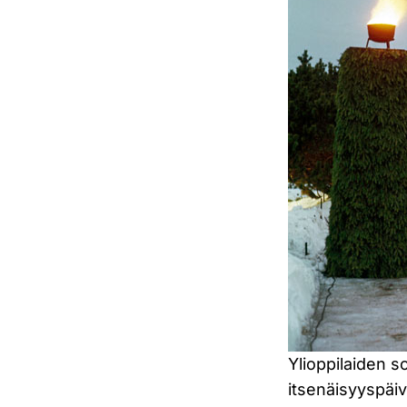
Ylioppilaiden 
itsenäisyyspäi