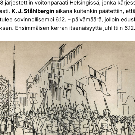
8 järjestettiin voitonparaati Helsingissä, jonka kärjes
asti.
K. J. Ståhlbergin
aikana kuitenkin päätettiin, ett
 tulee sovinnollisempi 6.12. – päivämäärä, jolloin edus
uksen. Ensimmäisen kerran itsenäisyyttä juhlittiin 6.1