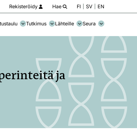
Rekisteröidy
Hae
FI
SV
EN
tustaulu
Tutkimus
Lähteille
Seura
perinteitä ja