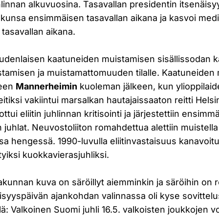
linnan alkuvuosina. Tasavallan presidentin itsenäis
alkunsa ensimmäisen tasavallan aikana ja kasvoi me
 tasavallan aikana.
 uudenlaisen kaatuneiden muistamisen sisällissodan k
tamisen ja muistamattomuuden tilalle. Kaatuneiden
lleen
Mannerheimin
kuoleman jälkeen, kun ylioppilai
itiksi vakiintui marsalkan hautajaissaaton reitti Helsi
ottui eliitin juhlinnan kritisointi ja järjestettiin ensim
 juhlat. Neuvostoliiton romahdettua alettiin muistell
a hengessä. 1990-luvulla eliitinvastaisuus kanavoitu
tyiksi kuokkavierasjuhliksi.
kunnan kuva on säröillyt aiemminkin ja säröihin on r
näisyyspäivän ajankohdan valinnassa oli kyse sovittelu
lä: Valkoinen Suomi juhli 16.5. valkoisten joukkojen v