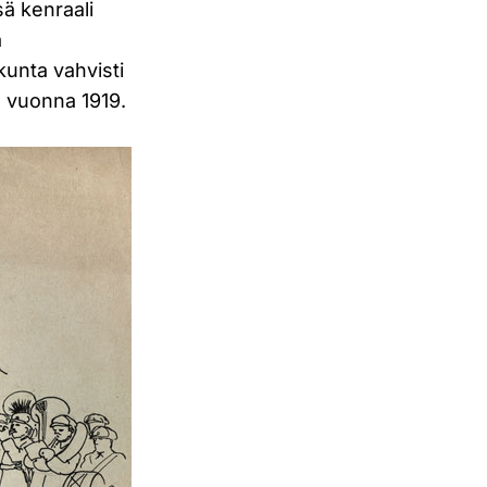
sä kenraali
ä
kunta vahvisti
2. vuonna 1919.