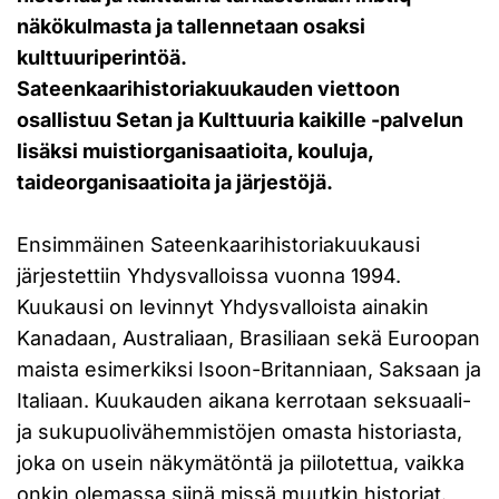
näkökulmasta ja tallennetaan osaksi
kulttuuriperintöä.
Sateenkaarihistoriakuukauden viettoon
osallistuu Setan ja Kulttuuria kaikille -palvelun
lisäksi muistiorganisaatioita, kouluja,
taideorganisaatioita ja järjestöjä.
Ensimmäinen Sateenkaarihistoriakuukausi
järjestettiin Yhdysvalloissa vuonna 1994.
Kuukausi on levinnyt Yhdysvalloista ainakin
Kanadaan, Australiaan, Brasiliaan sekä Euroopan
maista esimerkiksi Isoon-Britanniaan, Saksaan ja
Italiaan. Kuukauden aikana kerrotaan seksuaali-
ja sukupuolivähemmistöjen omasta historiasta,
joka on usein näkymätöntä ja piilotettua, vaikka
onkin olemassa siinä missä muutkin historiat.