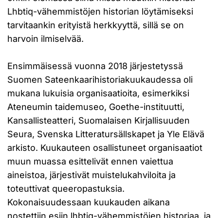
Lhbtiq-vähemmistöjen historian löytämiseksi
tarvitaankin erityistä herkkyyttä, sillä se on
harvoin ilmiselvää.
Ensimmäisessä vuonna 2018 järjestetyssä
Suomen Sateenkaarihistoriakuukaudessa oli
mukana lukuisia organisaatioita, esimerkiksi
Ateneumin taidemuseo, Goethe-instituutti,
Kansallisteatteri, Suomalaisen Kirjallisuuden
Seura, Svenska Litteratursällskapet ja Yle Elävä
arkisto. Kuukauteen osallistuneet organisaatiot
muun muassa esittelivät ennen vaiettua
aineistoa, järjestivät muistelukahviloita ja
toteuttivat queeropastuksia.
Kokonaisuudessaan kuukauden aikana
nostettiin esiin lhbtiq-vähemmistöjen historiaa, ja