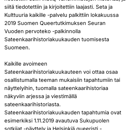
siitä tiedotettiin ja kirjoitettiin laajasti. Seta ja
Kulttuuria kaikille -palvelu palkittiin lokakuussa
2019 Suomen Queertutkimuksen Seuran
Vuoden pervoteko -palkinnolla
Sateenkaarihistoriakuukauden tuomisesta
Suomeen.
Kaikille avoimeen
Sateenkaarihistoriakuukauteen voi ottaa osaa
osallistumalla teeman mukaisiin tapahtumiin tai
näyttelyihin, tuomalla sateenkaarihistoriaa
näkyviin arjessa ja viestimällä
sateenkaarihistoriasta.
Sateenkaarihistoriakuukauden tapahtumia ovat
esimerkiksi 1.11.2019 avautuva Sukupuolen
sotkijat -näyttely ja Helsinkiä queeristi -