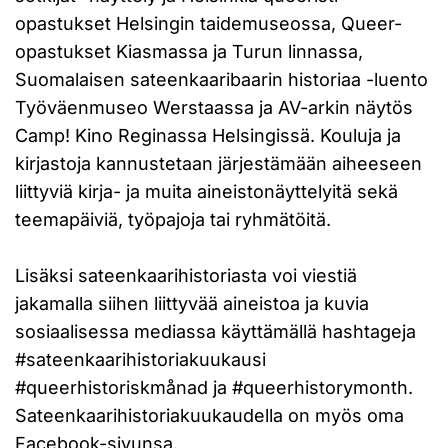
opastukset Helsingin taidemuseossa, Queer-
opastukset Kiasmassa ja Turun linnassa,
Suomalaisen sateenkaaribaarin historiaa -luento
Työväenmuseo Werstaassa ja AV-arkin näytös
Camp! Kino Reginassa Helsingissä. Kouluja ja
kirjastoja kannustetaan järjestämään aiheeseen
liittyviä kirja- ja muita aineistonäyttelyitä sekä
teemapäiviä, työpajoja tai ryhmätöitä.
Lisäksi sateenkaarihistoriasta voi viestiä
jakamalla siihen liittyvää aineistoa ja kuvia
sosiaalisessa mediassa käyttämällä hashtageja
#sateenkaarihistoriakuukausi
#queerhistoriskmånad ja #queerhistorymonth.
Sateenkaarihistoriakuukaudella on myös oma
Facebook-sivunsa
.