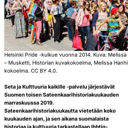
Helsinki Pride -kulkue vuonna 2014. Kuva: Meliss
– Musketti, Historian kuvakokoelma, Melissa Hanhir
kokoelma. CC BY 4.0.
Seta ja Kulttuuria kaikille -palvelu järjestävät
Suomen toisen Sateenkaarihistoriakuukauden
marraskuussa 2019.
Sateenkaarihistoriakuukautta vietetään koko
kuukauden ajan, ja sen aikana suomalaista
historiaa ja kulttuuria tarkastellaan lhbtiq-