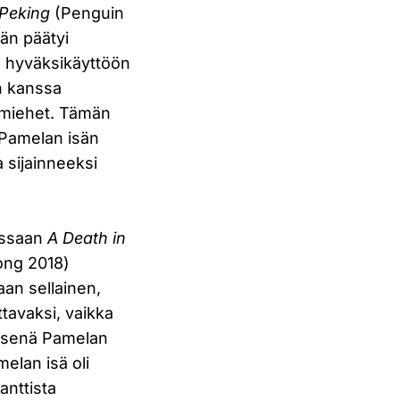
 Peking
(Penguin
än päätyi
s hyväksikäyttöön
n kanssa
t miehet. Tämän
a Pamelan isän
a sijainneeksi
jassaan
A Death in
ong 2018)
aan sellainen,
tavaksi, vaikka
llisenä Pamelan
elan isä oli
anttista