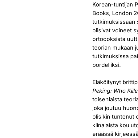
Korean-tuntijan P
Books, London 20
tutkimuksissaan 
olisivat voineet
ortodoksista uutt
teorian mukaan ju
tutkimuksissa pai
bordelliksi.
Eläköitynyt britt
Peking: Who Kill
toisenlaista teori
joka joutuu huon
olisikin tuntenut
kiinalaista koulu
eräässä kirjeess