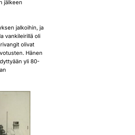
n jälkeen
yksen jalkoihin, ja
vankileirillä oli
ivangit olivat
svotusten. Hänen
ydyttyään yli 80-
ian