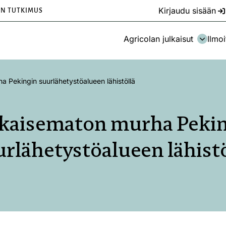
Kirjaudu sisään
EN TUTKIMUS
Agricolan julkaisut
Ilmoi
 Pekingin suurlähetystöalueen lähistöllä
kaisematon murha Peki
urlähetystöalueen lähistö