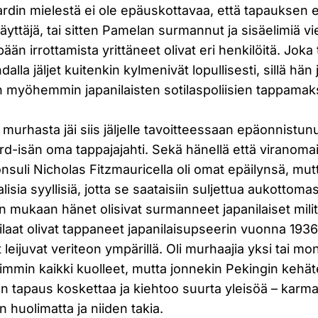
din mielestä ei ole epäuskottavaa, että tapauksen epä
yttäjä, tai sitten Pamelan surmannut ja sisäelimiä vi
pään irrottamista yrittäneet olivat eri henkilöitä. Jo
lla jäljet kuitenkin kylmenivät lopullisesti, sillä hä
myöhemmin japanilaisten sotilaspoliisien tappamaks
urhasta jäi siis jäljelle tavoitteessaan epäonnistunut 
-isän oma tappajajahti. Sekä hänellä että viranomai
nsuli Nicholas Fitzmauricella oli omat epäilynsä, mu
alisia syyllisiä, jotta se saataisiin suljettua aukottom
n mukaan hänet olisivat surmanneet japanilaiset milit
sotilaat olivat tappaneet japanilaisupseerin vuonna 193
it leijuvat veriteon ympärillä. Oli murhaajia yksi tai mo
mmin kaikki kuolleet, mutta jonnekin Pekingin kehät
 tapaus koskettaa ja kiehtoo suurta yleisöä – karma
n huolimatta ja niiden takia.