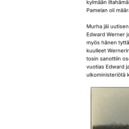
kylmään iltahämä
Pamelan oli määr
Murha jäi uutisena
Edward Werner jou
myös hänen tyttär
kuulleet Werneri
tosin sanottiin os
vuotias Edward ja
ulkoministeriötä