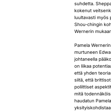
suhdetta. Sheppar
kokenut veitsenkä
luultavasti myös 
Shou-chingin kohda
Wernerin mukaan 
Pamela Wernerin m
murtuneen Edward
johtaneella pääko
on liikaa potentia
että yhden teoria
siitä, että britti
poliittiset aspekt
mitä todennäköisi
haudatun Pamelan
yksityiskohdistaa