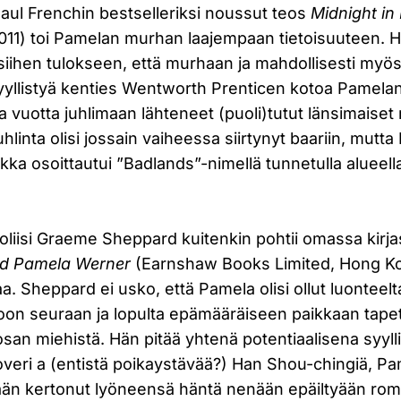
aul Frenchin bestselleriksi noussut teos
Midnight in
11) toi Pamelan murhan laajempaan tietoisuuteen. H
siihen tulokseen, että murhaan ja mahdollisesti myö
 syyllistyä kenties Wentworth Prenticen kotoa Pamela
a vuotta juhlimaan lähteneet (puoli)tutut länsimaise
hlinta olisi jossain vaiheessa siirtynyt baariin, mutt
kka osoittautui ”Badlands”-nimellä tunnetulla alueell
ipoliisi Graeme Sheppard kuitenkin pohtii omassa kir
ed Pamela Werner
(Earnshaw Books Limited, Hong K
aa. Sheppard ei usko, että Pamela olisi ollut luonteelt
oon seuraan ja lopulta epämääräiseen paikkaan tapet
 osan miehistä. Hän pitää yhtenä potentiaalisena syy
toveri a (entistä poikaystävää?) Han Shou-chingiä, Pam
ään kertonut lyöneensä häntä nenään epäiltyään rom