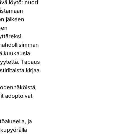
ävä löytö: nuori
nistamaan
ön jälkeen
sen
ttäreksi.
n mahdollisimman
ä kuukausia.
syytettä. Tapaus
iriitaista kirjaa.
 todennäköistä,
it adoptoivat
öalueella, ja
lkupyörällä