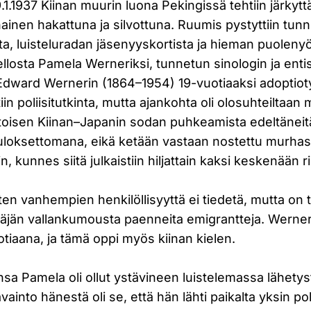
.1.1937 Kiinan muurin luona Pekingissä tehtiin järkytt
ainen hakattuna ja silvottuna. Ruumis pystyttiin tun
sta, luisteluradan jäsenyyskortista ja hieman puoleny
llosta Pamela Werneriksi, tunnetun sinologin ja enti
 Edward Wernerin (1864–1954) 19-vuotiaaksi adoptioty
in poliisitutkinta, mutta ajankohta oli olosuhteiltaa
n toisen Kiinan–Japanin sodan puhkeamista edeltäneit
 tuloksettomana, eikä ketään vastaan nostettu murha
, kunnes siitä julkaistiin hiljattain kaksi keskenään rist
en vanhempien henkilöllisyyttä ei tiedetä, mutta on
näjän vallankumousta paenneita emigrantteja. Werner
tiaana, ja tämä oppi myös kiinan kielen.
 Pamela oli ollut ystävineen luistelemassa lähetyst
ainto hänestä oli se, että hän lähti paikalta yksin po