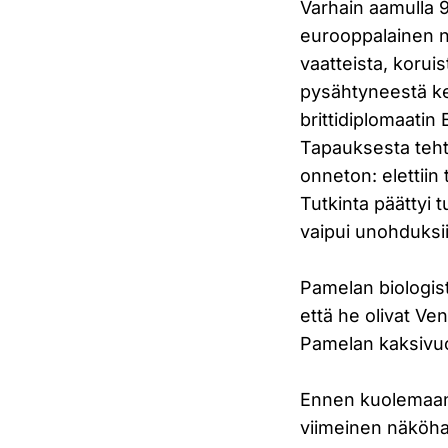
Varhain aamulla 9
eurooppalainen n
vaatteista, korui
pysähtyneestä ke
brittidiplomaatin
Tapauksesta tehti
onneton: elettii
Tutkinta päättyi
vaipui unohduksiin
Pamelan biologist
että he olivat Ve
Pamelan kaksivuo
Ennen kuolemaansa
viimeinen näköhav