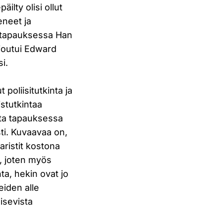
ilty olisi ollut
eneet ja
ka tapauksessa Han
n joutui Edward
i.
poliisitutkinta ja
stutkintaa
tta tapauksessa
asti. Kuvaavaa on,
aristit kostona
6, joten myös
nta, hekin ovat jo
eiden alle
isevista