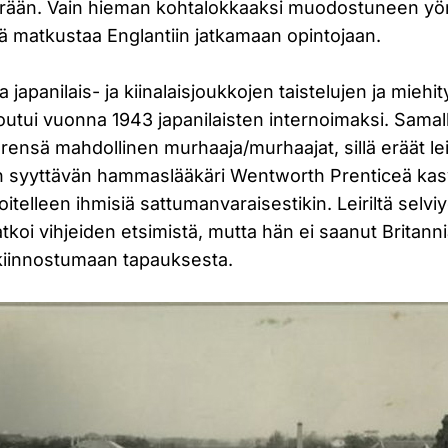
rään. Vain hieman kohtalokkaaksi muodostuneen yö
ä matkustaa Englantiin jatkamaan opintojaan.
 japanilais- ja kiinalaisjoukkojen taistelujen ja miehit
tui vuonna 1943 japanilaisten internoimaksi. Samalla 
ensä mahdollinen murhaaja/murhaajat, sillä eräät leir
n syyttävän hammaslääkäri Wentworth Prenticeä ka
oitelleen ihmisiä sattumanvaraisestikin. Leiriltä selvi
tkoi vihjeiden etsimistä, mutta hän ei saanut Britann
 kiinnostumaan tapauksesta.