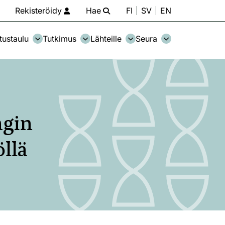
Rekisteröidy
Hae
FI
SV
EN
tustaulu
Tutkimus
Lähteille
Seura
ngin
llä