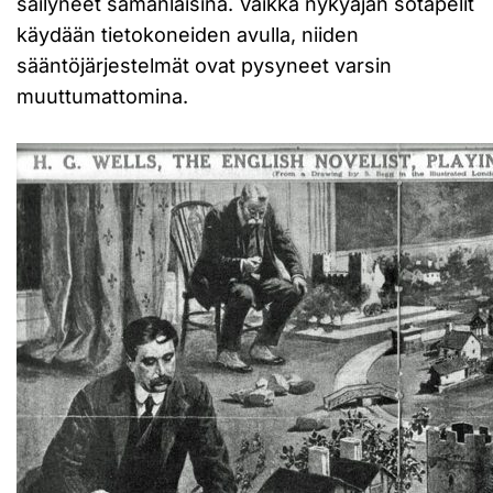
säilyneet samanlaisina. Vaikka nykyajan sotapelit
käydään tietokoneiden avulla, niiden
sääntöjärjestelmät ovat pysyneet varsin
muuttumattomina.