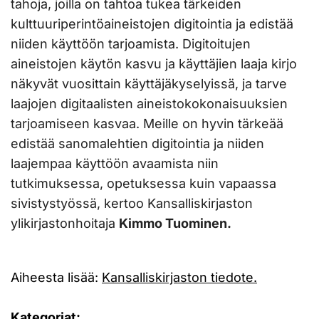
tahoja, joilla on tahtoa tukea tärkeiden
kulttuuriperintöaineistojen digitointia ja edistää
niiden käyttöön tarjoamista. Digitoitujen
aineistojen käytön kasvu ja käyttäjien laaja kirjo
näkyvät vuosittain käyttäjäkyselyissä, ja tarve
laajojen digitaalisten aineistokokonaisuuksien
tarjoamiseen kasvaa. Meille on hyvin tärkeää
edistää sanomalehtien digitointia ja niiden
laajempaa käyttöön avaamista niin
tutkimuksessa, opetuksessa kuin vapaassa
sivistystyössä, kertoo Kansalliskirjaston
ylikirjastonhoitaja
Kimmo Tuominen.
Aiheesta lisää:
Kansalliskirjaston tiedote.
Kategoriat: