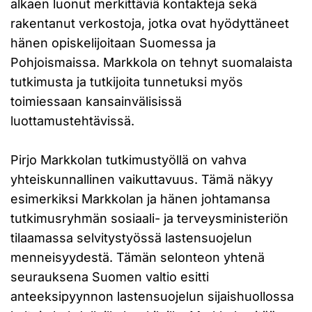
alkaen luonut merkittäviä kontakteja sekä
rakentanut verkostoja, jotka ovat hyödyttäneet
hänen opiskelijoitaan Suomessa ja
Pohjoismaissa. Markkola on tehnyt suomalaista
tutkimusta ja tutkijoita tunnetuksi myös
toimiessaan kansainvälisissä
luottamustehtävissä.
Pirjo Markkolan tutkimustyöllä on vahva
yhteiskunnallinen vaikuttavuus. Tämä näkyy
esimerkiksi Markkolan ja hänen johtamansa
tutkimusryhmän sosiaali- ja terveysministeriön
tilaamassa selvitystyössä lastensuojelun
menneisyydestä. Tämän selonteon yhtenä
seurauksena Suomen valtio esitti
anteeksipyynnon lastensuojelun sijaishuollossa