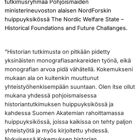
tutkimusryhmää Pohjoismaiden
ministerineuvoston alaisen NordForskin
huippuyksikössä The Nordic Welfare State –
Historical Foundations and Future Challanges.
”Historian tutkimusta on pitkään pidetty
yksinäisten monografiasankareiden työnä, eikä
monografian arvoa pidä vähätellä. Kokemukseni
mukaan ala on kuitenkin muuttunut
yhteistyöhenkisempään suuntaan. Olen itse ollut
mukana yhdessä pohjoismaisessa
historiantutkimuksen huippuyksikössä ja
kahdessa Suomen Akatemian rahoittamassa
huippuyksikössä, joissa kaikissa on tehty paljon
yhteistyötä ja myös kirjoitettu yhdessä.
Nykyisessä Kokemuksen historian