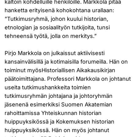
kaltoin kohdelluille henkiloille. Markkola pitää
hanketta erityisenä kohokohtana urallaan:
”Tutkimusryhmä, johon kuului historian,
etnologian ja sosiaalityön tutkijoita, tunsi
tehneensä työtä, jolla on merkitys.”
Pirjo Markkola on julkaissut aktiivisesti
kansainvälisillä ja kotimaisilla forumeilla. Hän on
toiminut myösHistoriallisen Aikakausikirjan
päätoimittajana. Professori Markkola on johtanut
useita tutkimushankkeita toimien
tutkimusryhmän johtajana ja johtoryhmän
jäsenenä esimerkiksi Suomen Akatemian
rahoittamissa Yhteiskunnan historian
huippuyksikössä ja Kokemuksen historian
huippuyksikössä. Hän on myös johtanut