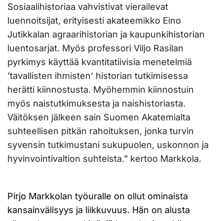
Sosiaalihistoriaa vahvistivat vierailevat
luennoitsijat, erityisesti akateemikko Eino
Jutikkalan agraarihistorian ja kaupunkihistorian
luentosarjat. Myös professori Viljo Rasilan
pyrkimys käyttää kvantitatiivisia menetelmiä
’tavallisten ihmisten’ historian tutkimisessa
herätti kiinnostusta. Myöhemmin kiinnostuin
myös naistutkimuksesta ja naishistoriasta.
Väitöksen jälkeen sain Suomen Akatemialta
suhteellisen pitkän rahoituksen, jonka turvin
syvensin tutkimustani sukupuolen, uskonnon ja
hyvinvointivaltion suhteista.” kertoo Markkola.
Pirjo Markkolan työuralle on ollut ominaista
kansainvälisyys ja liikkuvuus. Hän on alusta