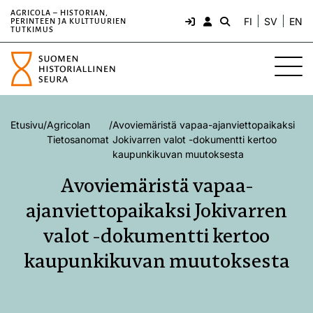
AGRICOLA – HISTORIAN,
FI
SV
EN
PERINTEEN JA KULTTUURIEN
TUTKIMUS
Etusivu
/
Agricolan
/
Avoviemäristä vapaa-ajanviettopaikaksi
Tietosanomat
Jokivarren valot -dokumentti kertoo
kaupunkikuvan muutoksesta
Avoviemäristä vapaa-
ajanviettopaikaksi Jokivarren
valot -dokumentti kertoo
kaupunkikuvan muutoksesta