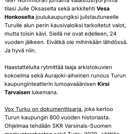
1997 Nummioran johtama valaistustyöryhmä
tilasi Julle Oksaselta sekä arkkitehti
Vesa
Honkoselta
joulukaupungiksi julistautuneelle
Turulle alun perin kausivaloiksi tarkoitetut valot,
mutta toisin kävi. Siellä ne ovat edelleen, 24
vuoden jälkeen. Eivätkä ole mihinkään lähdössä.
Ja hyvä niin.
Haastatteluita rytmittää laaja arkistokuvien
kokoelma sekä Aurajoki-aiheinen runous Turun
kaupunginteatterin lumoavaäänisen
Kirsi
Tarvaisen
lukemana.
Vox Turku on dokumenttisarja
, joka kertoo
Turun kaupungin 800 vuoden historiasta.
Ohjelmaa tehdään SKR Varsinais-Suomen