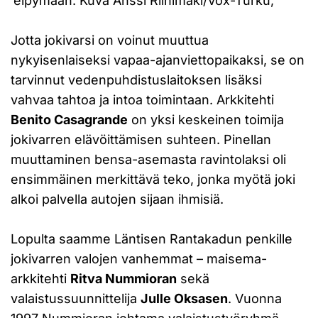
elpymään. Kuva Anssi Riihimäki/Vox-Turku,
Jotta jokivarsi on voinut muuttua
nykyisenlaiseksi vapaa-ajanviettopaikaksi, se on
tarvinnut vedenpuhdistuslaitoksen lisäksi
vahvaa tahtoa ja intoa toimintaan. Arkkitehti
Benito Casagrande
on yksi keskeinen toimija
jokivarren elävöittämisen suhteen. Pinellan
muuttaminen bensa-asemasta ravintolaksi oli
ensimmäinen merkittävä teko, jonka myötä joki
alkoi palvella autojen sijaan ihmisiä.
Lopulta saamme Läntisen Rantakadun penkille
jokivarren valojen vanhemmat – maisema-
arkkitehti
Ritva Nummioran
sekä
valaistussuunnittelija
Julle Oksasen
. Vuonna