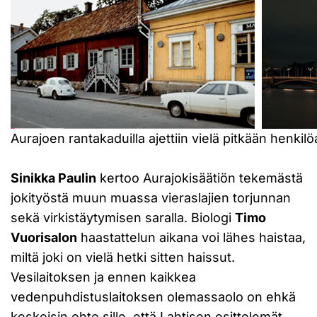
Aurajoen rantakaduilla ajettiin vielä pitkään henkilöa
Sinikka Paulin
kertoo Aurajokisäätiön tekemästä
jokityöstä muun muassa vieraslajien torjunnan
sekä virkistäytymisen saralla. Biologi
Timo
Vuorisalon
haastattelun aikana voi lähes haistaa,
miltä joki on vielä hetki sitten haissut.
Vesilaitoksen ja ennen kaikkea
vedenpuhdistuslaitoksen olemassaolo on ehkä
keskeisin ehto sille, että Lahtisen esittelemät