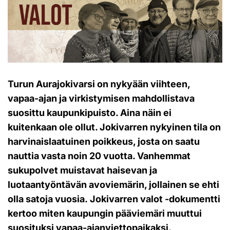
Turun Aurajokivarsi on nykyään viihteen,
vapaa-ajan ja virkistymisen mahdollistava
suosittu kaupunkipuisto. Aina näin ei
kuitenkaan ole ollut. Jokivarren nykyinen tila on
harvinaislaatuinen poikkeus, josta on saatu
nauttia vasta noin 20 vuotta. Vanhemmat
sukupolvet muistavat haisevan ja
luotaantyöntävän avoviemärin, jollainen se ehti
olla satoja vuosia. Jokivarren valot -dokumentti
kertoo miten kaupungin pääviemäri muuttui
suosituksi vapaa-ajanviettopaikaksi.