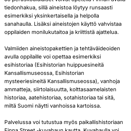
tiedonhakua, sillä aineistoa löytyy runsaasti
esimerkiksi yksinkertaisella ja helpolla
sanahaulla. Lisäksi aineistojen käyttö vahvistaa
oppilaiden monilukutaitoa ja kriittistä ajattelua.
Valmiiden aineistopakettien ja tehtäväideoiden
avulla oppilaille voi opettaa esimerkiksi
esihistoriaa (Esihistorian huippuesineitä
Kansallismuseossa, Esihistorian
mysteeriesineitä Kansallismuseossa), vanhoja
ammatteja, siirtolaisuutta, kolttasaamelaisten
historiaa, aatehistoriaa, sotahistoriaa tai sitä,
miltä Suomi näytti vanhoissa kartoissa.
Palvelussa voi tutustua myös paikallishistoriaan
Finna Street
-kuvahaun kautta. Kuvahaulla voi