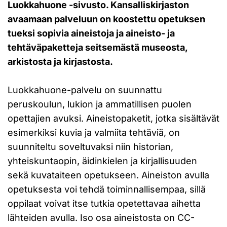
Luokkahuone -sivusto. Kansalliskirjaston
avaamaan palveluun on koostettu opetuksen
tueksi sopivia aineistoja ja aineisto- ja
tehtäväpaketteja seitsemästä museosta,
arkistosta ja kirjastosta.
Luokkahuone-palvelu on suunnattu
peruskoulun, lukion ja ammatillisen puolen
opettajien avuksi. Aineistopaketit, jotka sisältävät
esimerkiksi kuvia ja valmiita tehtäviä, on
suunniteltu soveltuvaksi niin historian,
yhteiskuntaopin, äidinkielen ja kirjallisuuden
sekä kuvataiteen opetukseen. Aineiston avulla
opetuksesta voi tehdä toiminnallisempaa, sillä
oppilaat voivat itse tutkia opetettavaa aihetta
lähteiden avulla. Iso osa aineistosta on CC-