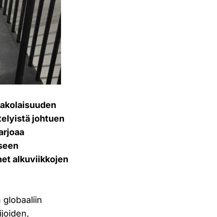
Pakolaisuuden
telyistä johtuen
arjoaa
iseen
et alkuviikkojen
globaaliin
ijoiden,