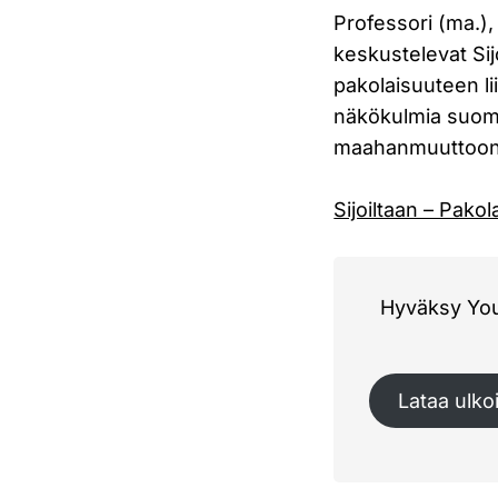
Professori (ma.), 
keskustelevat Sij
pakolaisuuteen lii
näkökulmia suoma
maahanmuuttoon
Sijoiltaan – Pako
Hyväksy Yout
Lataa ulkoi