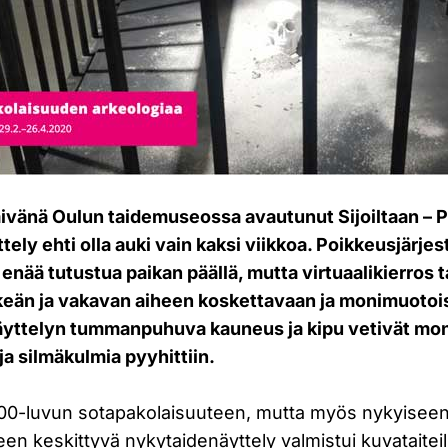
ivänä Oulun taidemuseossa avautunut Sijoiltaan – 
tely ehti olla auki vain kaksi viikkoa. Poikkeusjärjes
 enää tutustua paikan päällä, mutta virtuaalikierros t
keän ja vakavan aiheen koskettavaan ja monimuoto
yttelyn tummanpuhuva kauneus ja kipu vetivät mon
i ja silmäkulmia pyyhittiin.
0-luvun sotapakolaisuuteen, mutta myös nykyiseen 
een keskittyvä nykytaidenäyttely valmistui kuvataiteil