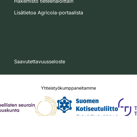
Hakemisto tieteenaloittain
Lisätietoa Agricola-portaalista
Saavutettavuusseloste
Yhteistyökumppaneitamme