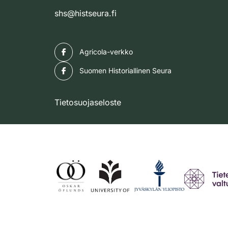
shs@histseura.fi
Facebook
Agricola-verkko
Facebook
Suomen Historiallinen Seura
Tietosuojaseloste