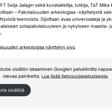
FT Seija Jalagin sekä kuvataiteilija, tutkija, TaT Mika
oiltaan – Pakolaisuuden arkeologiaa -näyttelystä se
ttyvistä teemoista. Sijoiltaan avaa universaaleja ja yks
laiseen sotapakolaisuuteen ja nykyiseen maasta- j
.
laisuuden arkeologiaa näyttelyn sivu
ube sisällön lataaminen Googlen palvelimilta napsau
olevaa painiketta.
Lue lisää tietosuojaselosteesta
.
sta sisältöä