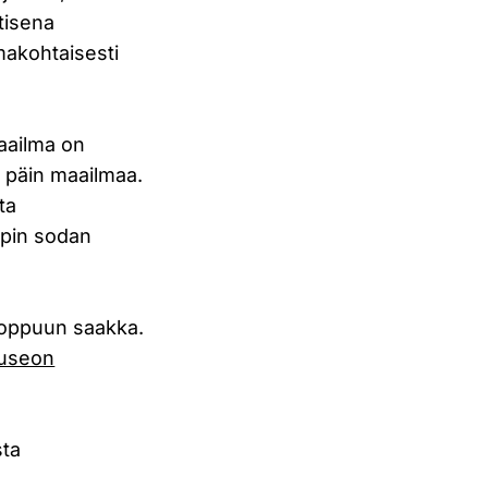
tisena
omakohtaisesti
aailma on
n päin maailmaa.
ta
Lapin sodan
 loppuun saakka.
museon
sta