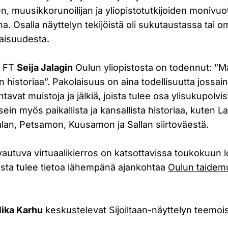
n, muusikkorunoilijan ja yliopistotutkijoiden monivuo
na. Osalla näyttelyn tekijöistä oli sukutaustassa tai 
aisuudesta.
n FT
Seija Jalagin
Oulun yliopistosta on todennut: ”M
en historiaa”. Pakolaisuus on aina todellisuutta jossai
avat muistoja ja jälkiä, joista tulee osa ylisukupolvis
sein myös paikallista ja kansallista historiaa, kuten 
alan, Petsamon, Kuusamon ja Sallan siirtoväestä.
avautuva virtuaalikierros on katsottavissa toukokuun
sesta tulee tietoa lähempänä ajankohtaa
Oulun taide
ika Karhu
keskustelevat Sijoiltaan-näyttelyn teemoi