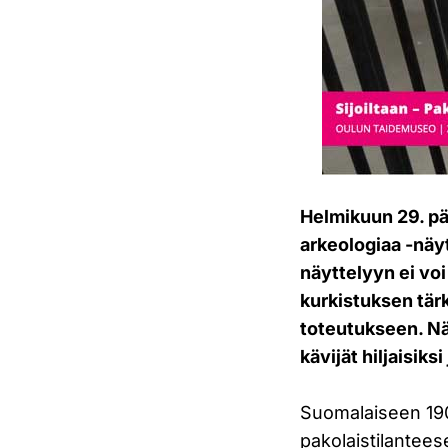
Helmikuun 29. pä
arkeologiaa -näyt
näyttelyyn ei voi
kurkistuksen tär
toteutukseen. Nä
kävijät hiljaisiks
Suomalaiseen 190
pakolaistilantees