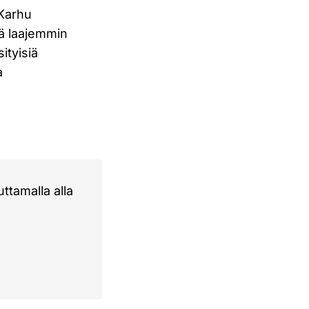
 Karhu
kä laajemmin
ityisiä
a
ttamalla alla