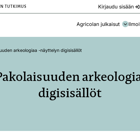
Kirjaudu sisään
EN TUTKIMUS
Agricolan julkaisut
Ilmoi
suuden arkeologiaa -näyttelyn digisisällöt
 Pakolaisuuden arkeologi
digisisällöt