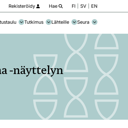
Rekisteröidy
Hae
FI
SV
EN
tustaulu
Tutkimus
Lähteille
Seura
aa -näyttelyn