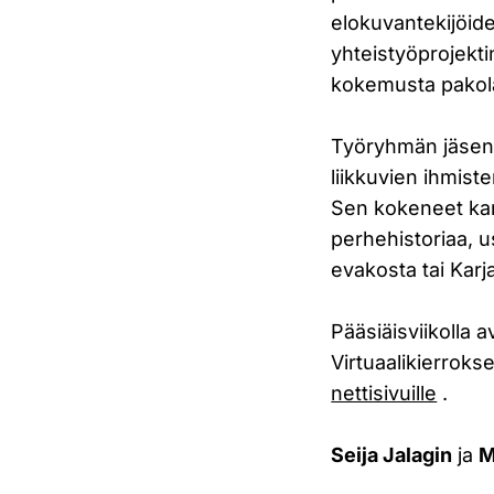
elokuvantekijöide
yhteistyöprojekti
kokemusta pakol
Työryhmän jäse
liikkuvien ihmist
Sen kokeneet kant
perhehistoriaa, u
evakosta tai Karj
Pääsiäisviikolla 
Virtuaalikierrok
nettisivuille
.
Seija Jalagin
ja
M