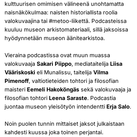
kulttuurisen omimisen välineenä unohtamatta
naisnäkökulmaa: naisten historiallista roolia
valokuvaajina tai #metoo-liikettä. Podcasteissa
kuuluu museon arkistomateriaali, sillä jaksoissa
hyödynnetään museon äänitearkistoa.
Vieraina podcastissa ovat muun muassa
valokuvaaja
Sakari
Piippo
, mediataitelija
Liisa
Vääriskoski
eli Munalissu, taitelija
Vilma
Pimenoff
, valtiotieteiden tohtori ja filosofian
maisteri
Eemeli
Hakoköngäs
sekä valokuvaaja ja
filosofian tohtori
Leena
Saraste
. Podcastia
juontaa museon yleisötyön intendentti
Erja
Salo
.
Noin puolen tunnin mittaiset jaksot julkaistaan
kahdesti kuussa joka toinen perjantai.