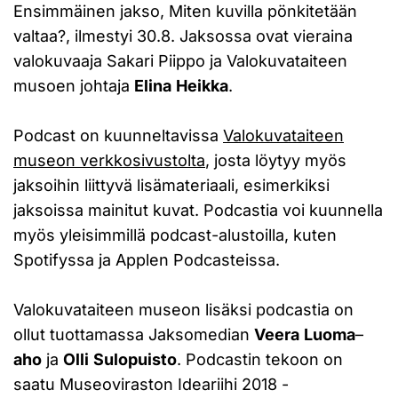
Ensimmäinen jakso, Miten kuvilla pönkitetään
valtaa?, ilmestyi 30.8. Jaksossa ovat vieraina
valokuvaaja Sakari Piippo ja Valokuvataiteen
musoen johtaja
Elina
Heikka
.
Podcast on kuunneltavissa
Valokuvataiteen
museon verkkosivustolta
, josta löytyy myös
jaksoihin liittyvä lisämateriaali, esimerkiksi
jaksoissa mainitut kuvat. Podcastia voi kuunnella
myös yleisimmillä podcast-alustoilla, kuten
Spotifyssa ja Applen Podcasteissa.
Valokuvataiteen museon lisäksi podcastia on
ollut tuottamassa Jaksomedian
Veera
Luoma
–
aho
ja
Olli
Sulopuisto
. Podcastin tekoon on
saatu Museoviraston Ideariihi 2018 -