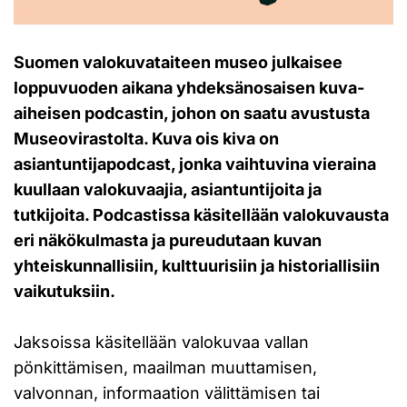
Suomen valokuvataiteen museo julkaisee
loppuvuoden aikana yhdeksänosaisen kuva-
aiheisen podcastin, johon on saatu avustusta
Museovirastolta. Kuva ois kiva on
asiantuntijapodcast, jonka vaihtuvina vieraina
kuullaan valokuvaajia, asiantuntijoita ja
tutkijoita. Podcastissa käsitellään valokuvausta
eri näkökulmasta ja pureudutaan kuvan
yhteiskunnallisiin, kulttuurisiin ja historiallisiin
vaikutuksiin.
Jaksoissa käsitellään valokuvaa vallan
pönkittämisen, maailman muuttamisen,
valvonnan, informaation välittämisen tai