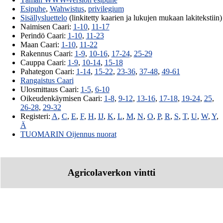
Esipuhe
,
Wahwistus
,
privilegium
Sisällysluettelo
(linkitetty kaarien ja lukujen mukaan lakitekstiin)
Naimisen Caari:
1-10
,
11-17
Perindö Caari:
1-10
,
11-23
Maan Caari:
1-10
,
11-22
Rakennus Caari:
1-9
,
10-16
,
17-24
,
25-29
Cauppa Caari:
1-9
,
10-14
,
15-18
Pahategon Caari:
1-14
,
15-22
,
23-36
,
37-48
,
49-61
Rangaistus Caari
Ulosmittaus Caari:
1-5
,
6-10
Oikeudenkäymisen Caari:
1-8
,
9-12
,
13-16
,
17-18
,
19-24
,
25
,
26-28
,
29-32
Registeri:
A
,
C
,
E
,
F
,
H
,
IJ
,
K
,
L
,
M
,
N
,
O
,
P
,
R
,
S
,
T
,
U
,
W
,
Y
,
Ä
TUOMARIN Oijennus nuorat
Agricolaverkon vintti