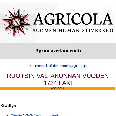
Agricolaverkon vintti
Suomenkielisiä dokumentteja ja kirjoja
RUOTSIN VALTAKUNNAN VUODEN
1734 LAKI
AGRICOLA
Sisällys
Tämän WWW-version esipuhe